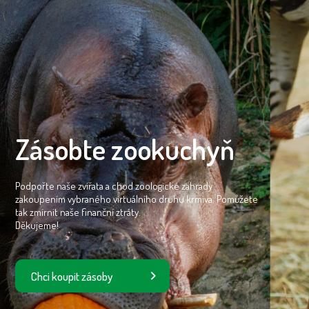
Zásobte zookuchyň
Podpořte naše zvířata a chod zoologické zahrady
zakoupením vybraného virtuálního druhu krmiva. Pomůžete
tak zmírnit naše finanční ztráty.
Děkujeme!
Chci koupit zásoby