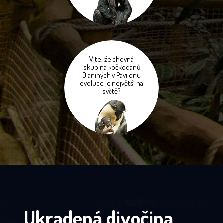
Víte, že chovná
skupina kočkodanů
Dianiných v Pavilonu
evoluce je největší na
světě?
Ukradená divočina