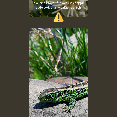
létajícího hmyzu. Situace však nejspíš
bude podobná i v dalších zemích.