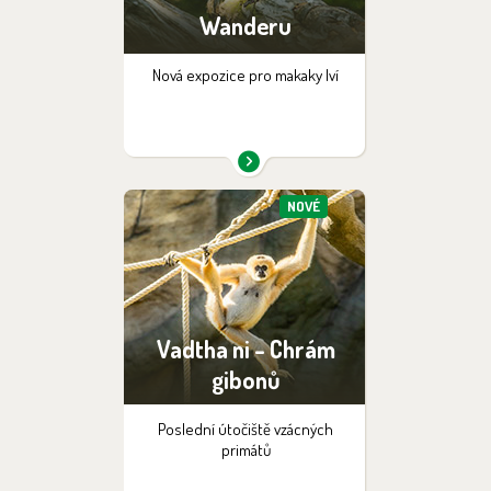
Wanderu
Nová expozice pro makaky lví
NOVÉ
Vadtha ni - Chrám
gibonů
Poslední útočiště vzácných
primátů