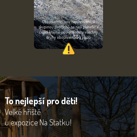
Obojživelníci jsou nejohroženější
skupinou živočichů na naší planetě! V
české krajině jsou ohroženy všechny
druhy obojživelníků a plazů.
To nejlepší pro děti!
Velké hřiště
u expozice Na Statku!