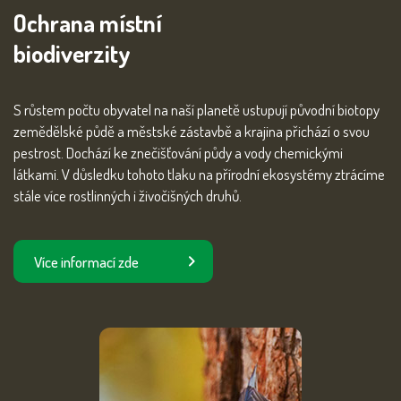
Ochrana místní
biodiverzity
S růstem počtu obyvatel na naší planetě ustupují původní biotopy
zemědělské půdě a městské zástavbě a krajina přichází o svou
pestrost. Dochází ke znečišťování půdy a vody chemickými
látkami. V důsledku tohoto tlaku na přírodní ekosystémy ztrácíme
stále více rostlinných i živočišných druhů.
Více informací zde