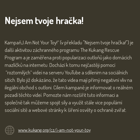
Nejsem tvoje hračka!
Kampaň„I Am Not Your Toy!“ (v překladu "Nejsem tvoje hračka!") je
další aktivitou záchranného programu The Kukang Rescue
Program a je zaměřena proti popularizaci outloňů jako domácích
mazlíčků na internetu. Dochází k tomu nejčastěji pomocí
“roztomilých“ videí na serveru YouTube a sdílením na sociálních
sítích. Bylo již dokázáno, že tato videa mají přímý negativní vliv na
ilegální obchod s outloni. Cílem kampaně je informovat o reálném
pozadí těchto videí. Pomozte nám rozšířit tuto informaci a
společně tak můžeme spojit síly a využít stále více populární
sociální sítě a webové stránky k šíření osvěty o ochraně zvířat.
www.kukang.org/cz/i-am-not-your-toy