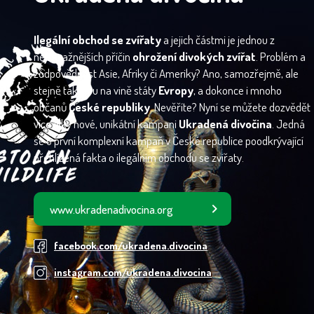
Ilegální obchod se zvířaty
a jejich částmi je jednou z
nejzávažnějších příčin
ohrožení divokých zvířat
. Problém a
zodpovědnost Asie, Afriky či Ameriky? Ano, samozřejmě, ale
stejně tak jsou na vině státy
Evropy
, a dokonce i mnoho
občanů
České republiky
. Nevěříte? Nyní se můžete dozvědět
více díky nové, unikátní kampani
Ukradená divočina
. Jedná
se o první komplexní kampaň v České republice poodkrývající
přehlížená fakta o ilegálním obchodu se zvířaty.
www.ukradenadivocina.org
facebook.com/ukradena.divocina
instagram.com/ukradena.divocina