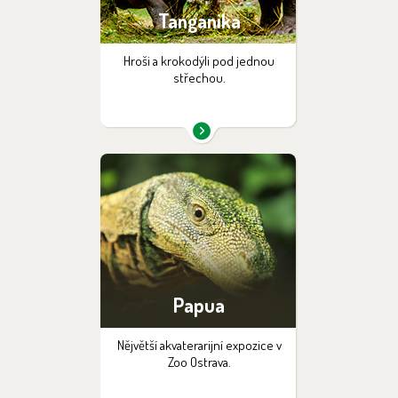
Tanganika
Hroši a krokodýli pod jednou
střechou.
Papua
Nějvětší akvaterarijní expozice v
Zoo Ostrava.