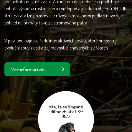
pro několik desítek zvířat. Atmosféru deštného lesa podtrhuje
bohatá výsadba rostlin, zurčící vodopád a jezírko o objemu 30 000
litrů. Zvířata lze pozorovat z různých míst, horní podlaží navozuje
pohled na primáty také ze stromového patra.
V pavilonu najdete řadu interaktivních prvků, které prezentují
evoluční souvislosti a zajímavosti o chovaných zvířatech.
Více informací zde
Víte, že se šimpanzi
sdílíme zhruba 98%
DNA?