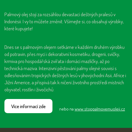
Palmový olej stojí za rozsáhlou devastací deštných pralesů v
Indonésii. I vy to můžete změnit. Všímejte si, co obsahují výrobky,
které kupujete!
Dnes se s palmovým olejem setkáme v každém druhém výrobku
od potravin, přes mycí i dekorativní kosmetiku, drogerii, svíčky,
krmiva pro hospodářská zvířata i domácí mazlíčky, až po
technická maziva. Intenzivní pěstování palmy olejné souvisí s
odlesňováním tropických deštných lesů v jihovýchodní Asii, Africe i
Jižní Americe, a přispívá tak k ničení životního prostředí místních
obyvatel, rostlin i živočichů.
Více informací zde
nebo na
www.stoppalmovemuoleji.cz