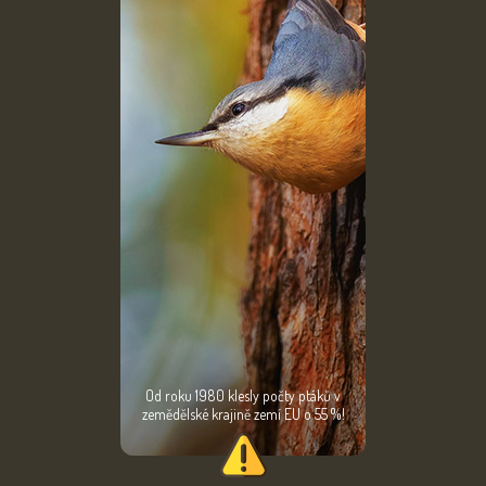
Od roku 1980 klesly počty ptáků v
zemědělské krajině zemí EU o 55 %!