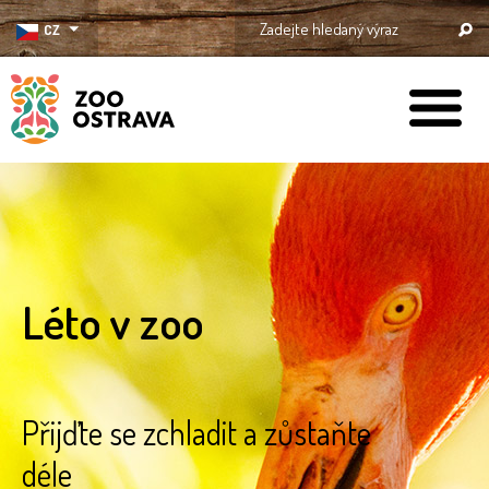
CZ
ZOO Ostrava
Léto v zoo
Přijďte se zchladit a zůstaňte
déle