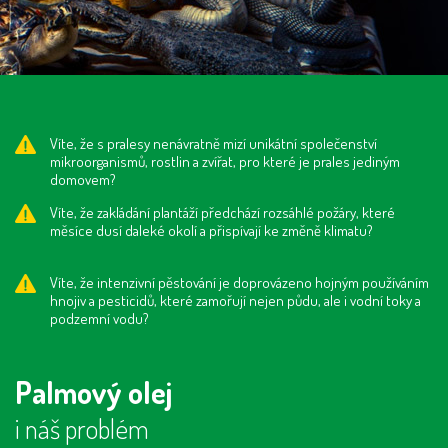
Víte, že s pralesy nenávratně mizí unikátní společenství
mikroorganismů, rostlin a zvířat, pro které je prales jediným
domovem?
Víte, že zakládání plantáží předchází rozsáhlé požáry, které
měsíce dusí daleké okolí a přispívají ke změně klimatu?
Víte, že intenzivní pěstování je doprovázeno hojným používáním
hnojiv a pesticidů, které zamořují nejen půdu, ale i vodní toky a
podzemní vodu?
Palmový olej
i náš problém