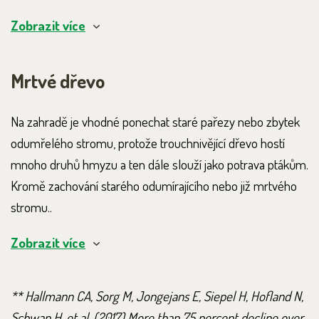
Zobrazit více
Mrtvé dřevo
Na zahradě je vhodné ponechat staré pařezy nebo zbytek
odumřelého stromu, protože trouchnivějící dřevo hostí
mnoho druhů hmyzu a ten dále slouží jako potrava ptákům.
Kromě zachování starého odumírajícího nebo již mrtvého
stromu..
Zobrazit více
** Hallmann CA, Sorg M, Jongejans E, Siepel H, Hofland N,
Schwan H, et al. (2017) More than 75 percent decline over