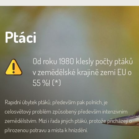
Ptáci
Od roku 1980 klesly počty ptáků
v zemědělské krajině zemí EU o
55 %! (*)
Rapidní úbytek ptáků, především pak polních, je
celosvětový problém způsobený především intenzivním
zemědělstvím. Mizí i řada jiných ptákú, protože přicházejí o
přirozenou potravu a místa k hnízdění.