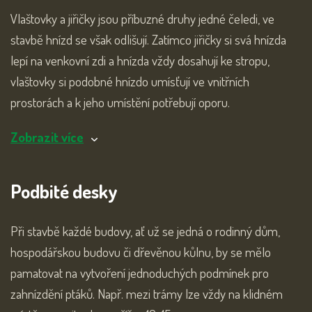
Vlaštovky a jiřičky jsou příbuzné druhy jedné čeledi, ve
stavbě hnízd se však odlišují. Zatímco jiřičky si svá hnízda
lepí na venkovní zdi a hnízda vždy dosahují ke stropu,
vlaštovky si podobné hnízdo umísťují ve vnitřních
prostorách a k jeho umístění potřebují oporu.
Zobrazit více
Podbité desky
Při stavbě každé budovy, ať už se jedná o rodinný dům,
hospodářskou budovu či dřevěnou kůlnu, by se mělo
pamatovat na vytvoření jednoduchých podmínek pro
zahnízdění ptáků. Např. mezi trámy lze vždy na klidném