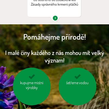
Zásady správného krmení ptáčků
Pomáhejme přírodě!
I malé činy každého z nás mohou mít velký
význam!
nesviťme zbytečně
kupujme místní
šetřeme vodou
odevzdávejme
výrobky
vysloužilé
elektrospotřebiče do
kontejnerů