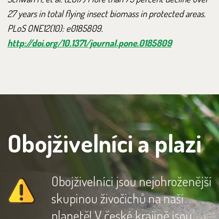
27 years in total flying insect biomass in protected areas.
PLoS ONE12(10): e0185809.
http://doi.org/10.1371/journal.pone.0185809
Obojživelníci a plazi
Obojživelníci jsou nejohroženější
skupinou živočichů na naší
planetě! V české krajině jsou