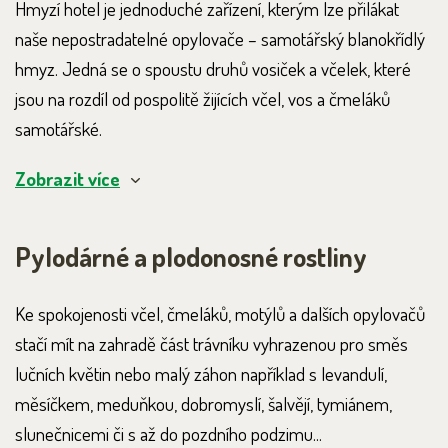
Hmyzí hotel je jednoduché zařízení, kterým lze přilákat
naše nepostradatelné opylovače – samotářský blanokřídlý
hmyz. Jedná se o spoustu druhů vosiček a včelek, které
jsou na rozdíl od pospolitě žijících včel, vos a čmeláků
samotářské.
Zobrazit více
Pylodárné a plodonosné rostliny
Ke spokojenosti včel, čmeláků, motýlů a dalších opylovačů
stačí mít na zahradě část trávníku vyhrazenou pro směs
lučních květin nebo malý záhon například s levandulí,
měsíčkem, meduňkou, dobromyslí, šalvějí, tymiánem,
slunečnicemi či s až do pozdního podzimu...