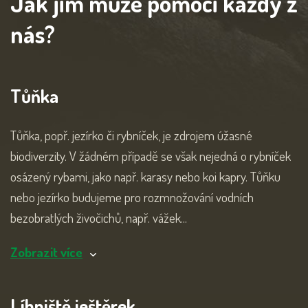
Jak jim může pomoci každý z
nás?
Tůňka
Tůňka, popř. jezírko či rybníček, je zdrojem úžasné
biodiverzity. V žádném případě se však nejedná o rybníček
osázený rybami, jako např. karasy nebo koi kapry. Tůňku
nebo jezírko budujeme pro rozmnožování vodních
bezobratlých živočichů, např. vážek...
Zobrazit více
Líhniště ještěrek