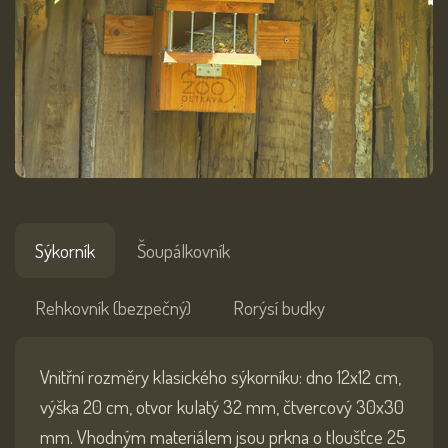
Sýkorník
Šoupálkovník
Rehkovník (bezpečný)
Rorýsí budky
Vnitřní rozměry klasického sýkorníku: dno 12x12 cm,
výška 20 cm, otvor kulatý 32 mm, čtvercový 30x30
mm. Vhodným materiálem jsou prkna o tloušťce 25