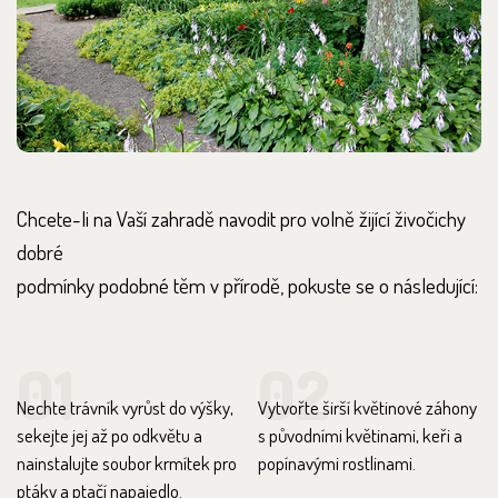
Chcete-li na Vaší zahradě navodit pro volně žijící živočichy
dobré
podmínky podobné těm v přírodě, pokuste se o následující:
01
02
Nechte trávník vyrůst do výšky,
Vytvořte širší květinové záhony
sekejte jej až po odkvětu a
s původními květinami, keři a
nainstalujte soubor krmítek pro
popínavými rostlinami.
ptáky a ptačí napajedlo.