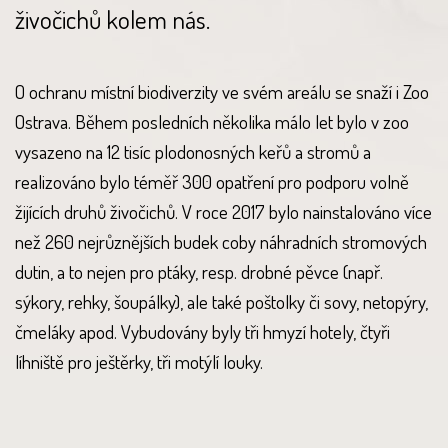
živočichů kolem nás.
O ochranu místní biodiverzity ve svém areálu se snaží i Zoo
Ostrava. Během posledních několika málo let bylo v zoo
vysazeno na 12 tisíc plodonosných keřů a stromů a
realizováno bylo téměř 300 opatření pro podporu volně
žijících druhů živočichů. V roce 2017 bylo nainstalováno více
než 260 nejrůznějších budek coby náhradních stromových
dutin, a to nejen pro ptáky, resp. drobné pěvce (např.
sýkory, rehky, šoupálky), ale také poštolky či sovy, netopýry,
čmeláky apod. Vybudovány byly tři hmyzí hotely, čtyři
líhniště pro ještěrky, tři motýlí louky.