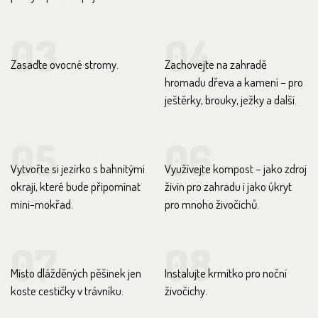
03
04
Zasaďte ovocné stromy.
Zachovejte na zahradě
hromadu dřeva a kamení – pro
ještěrky, brouky, ježky a další.
05
06
Vytvořte si jezírko s bahnitými
Využívejte kompost – jako zdroj
okraji, které bude připomínat
živin pro zahradu i jako úkryt
mini-mokřad.
pro mnoho živočichů.
07
08
Místo dlážděných pěšinek jen
Instalujte krmítko pro noční
koste cestičky v trávníku.
živočichy.