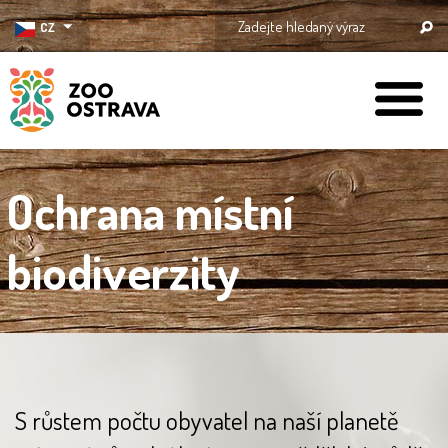
CZ
ZOO Ostrava
Ochrana místní
biodiverzity
S růstem počtu obyvatel na naší planetě