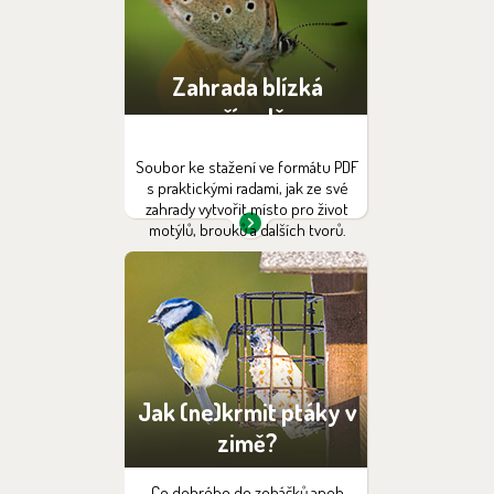
Zahrada blízká
přírodě
Soubor ke stažení ve formátu PDF
s praktickými radami, jak ze své
zahrady vytvořit místo pro život
motýlů, brouků a dalších tvorů.
Jak (ne)krmit ptáky v
zimě?
Co dobrého do zobáčků aneb