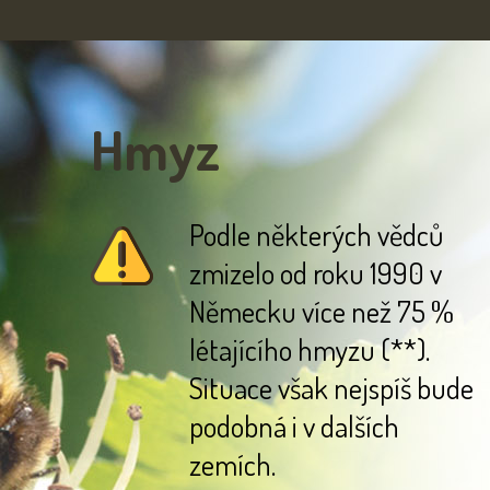
Hmyz
Podle některých vědců
zmizelo od roku 1990 v
Německu více než 75 %
létajícího hmyzu (**).
Situace však nejspíš bude
podobná i v dalších
zemích.