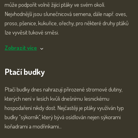
může podpořit volně žijící ptáky ve svém okolí.
Nejvhodnější jsou slunečnicová semena, dále např. oves,
proso, pšenice, kukuřice, ořechy, pro některé druhy ptáků
lze vyvěsit tukové směsi.
Zobrazit více
Ptačí budky
Ptačí budky dnes nahrazují přirozené stromové dutiny,
kterých není v lesích kvůli dnešnímu lesnickému
hospodaření nikdy dost. Nejčastěji je ptáky využíván typ
budky "sýkorník", který bývá osídlován nejen sýkorami
koňadrami a modřinkami...