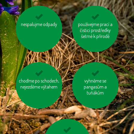
vzniklý odpad třiďme
nespalujme odpady
na krátké vzdálenosti
používejme prací a
čisticí prostředky
choďme pěšky
šetrné k přírodě
choďme po schodech,
zatepleme si dům
biologicky rozložitelný
vyhněme se
nejezděme výtahem
odpad kompostujme
pangasům a
tuňákům