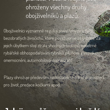
ohroženy všechny druhy
obojživelníků a plazů.
Obojživelníci významně regulují stavy hmyzu a dalších
bezobratlých živočichů, které považujeme za škůdce. Za
jejich úbytkem stojí ztráta vhodných biotopů, nešetrné
rybářské obhospodařování rybníků, plísňová a virová
onemocnění, automobilová doprava atd.
Plazy ohrožuje především nedostatek vhodného prostředí
pro život, predace kočkami apod.