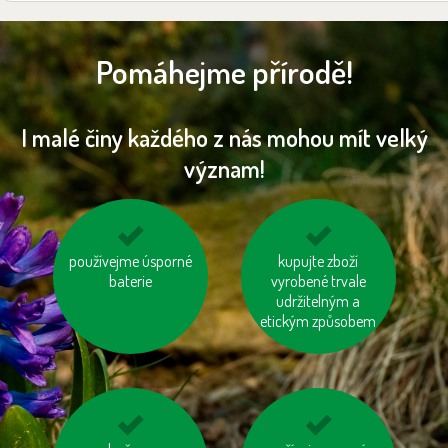
Pomáhejme přírodě!
I malé činy každého z nás mohou mít velký
význam!
používejme úsporné
zatepleme si dům
zastavujme vodu při
kupujte zboží
baterie
čištění zubů a holení
vyrobené trvale
udržitelným a
etickým způsobem