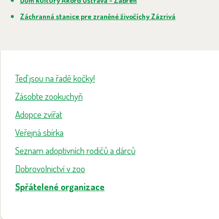
Dům kultury Akord Ostrava - Zábřeh
Záchranná stanice pre zraněné živočíchy Zázrivá
Teď jsou na řadě kočky!
Zásobte zookuchyň
Adopce zvířat
Veřejná sbírka
Seznam adoptivních rodičů a dárců
Dobrovolnictví v zoo
Spřátelené organizace