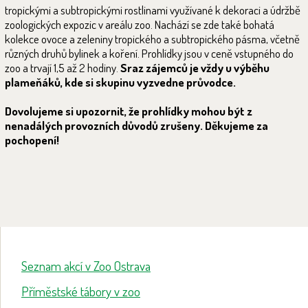
tropickými a subtropickými rostlinami využívané k dekoraci a údržbě
zoologických expozic v areálu zoo. Nachází se zde také bohatá
kolekce ovoce a zeleniny tropického a subtropického pásma, včetně
různých druhů bylinek a koření. Prohlídky jsou v ceně vstupného do
zoo a trvají 1,5 až 2 hodiny.
Sraz zájemců je vždy u výběhu
plameňáků, kde si skupinu vyzvedne průvodce.
Dovolujeme si upozornit, že prohlídky mohou být z
nenadálých provozních důvodů zrušeny. Děkujeme za
pochopení!
Seznam akcí v Zoo Ostrava
Příměstské tábory v zoo