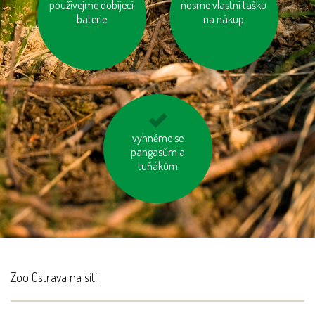
používejme dobíjecí
topme správně
nosme vlastní tašku
odevzdávejme
baterie
na nákup
vysloužilé
elektrospotřebiče do
kontejnerů
mysleme na „skrytou
vyhněme se
vodu“ ve výrobcích
pangasům a
tuňákům
Zoo Ostrava na síti