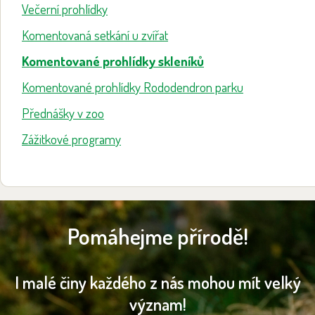
Večerní prohlídky
Komentovaná setkání u zvířat
Komentované prohlídky skleníků
Komentované prohlídky Rododendron parku
Přednášky v zoo
Zážitkové programy
Pomáhejme přírodě!
I malé činy každého z nás mohou mít velký
význam!