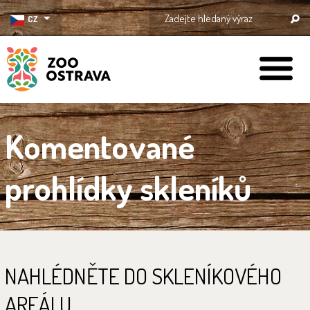
CZ
ZOO Ostrava
Komentované
prohlídky skleníků
NAHLÉDNĚTE DO SKLENÍKOVÉHO
AREÁLU