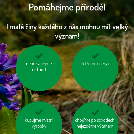
Pomáhejme přírodě!
I malé činy každého z nás mohou mít velký
význam!
nepřetápějme
nebojme se
používejme úsporné
šetřeme energií
toaletního papíru z
místnosti
baterie
recyklovaného papíru
jezděme na kole
kupujme místní
choďme po schodech,
nesviťme zbytečně
výrobky
nejezděme výtahem