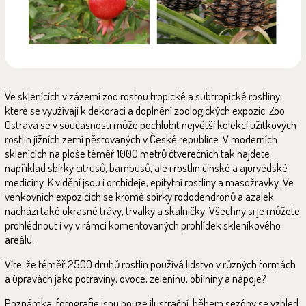
Ve sklenících v zázemí zoo rostou tropické a subtropické rostliny,
které se využívají k dekoraci a doplnění zoologických expozic. Zoo
Ostrava se v současnosti může pochlubit největší kolekcí užitkových
rostlin jižních zemí pěstovaných v České republice. V moderních
sklenících na ploše téměř 1000 metrů čtverečních tak najdete
například sbírky citrusů, bambusů, ale i rostlin čínské a ajurvédské
medicíny. K vidění jsou i orchideje, epifytní rostliny a masožravky. Ve
venkovních expozicích se kromě sbírky rododendronů a azalek
nachází také okrasné trávy, trvalky a skalničky. Všechny si je můžete
prohlédnout i vy v rámci komentovaných prohlídek skleníkového
areálu.
Víte, že téměř 2500 druhů rostlin používá lidstvo v různých formách
a úpravách jako potraviny, ovoce, zeleninu, obilniny a nápoje?
Poznámka: fotografie jsou pouze ilustrační, během sezóny se vzhled