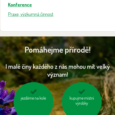
Konference
Praxe, výzkumná činnost
Pomáhejme přírodě!
I malé činy každého z nás mohou mít velký
význam!
jezděme na kole
vypínejme el.
kupujme místní
kupujte zboží
spotřebiče (TV, PC
vyrobené trvale
výrobky
apd.)
udržitelným a
etickým způsobem