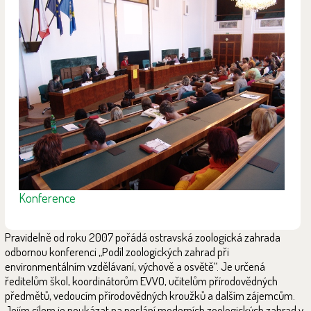
Konference
Pravidelně od roku 2007 pořádá ostravská zoologická zahrada
odbornou konferenci „Podíl zoologických zahrad při
environmentálním vzdělávaní, výchově a osvětě“. Je určená
ředitelům škol, koordinátorům EVVO, učitelům přírodovědných
předmětů, vedoucím přírodovědných kroužků a dalším zájemcům.
Jejím cílem je poukázat na poslání moderních zoologických zahrad v