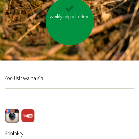
vzniklý odpad třiďme
nespalujme odpady
Zoo Ostrava na síti
Kontakty