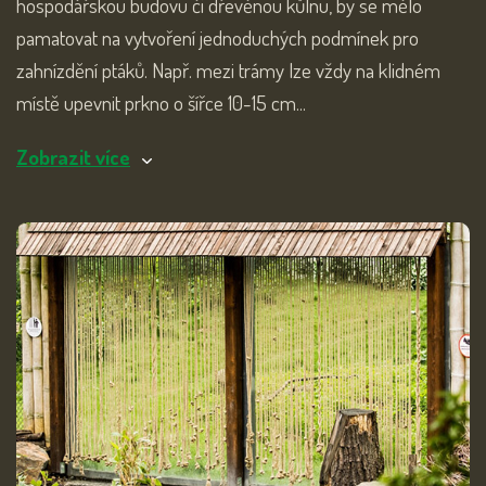
hospodářskou budovu či dřevěnou kůlnu, by se mělo
pamatovat na vytvoření jednoduchých podmínek pro
zahnízdění ptáků. Např. mezi trámy lze vždy na klidném
místě upevnit prkno o šířce 10-15 cm...
Zobrazit více