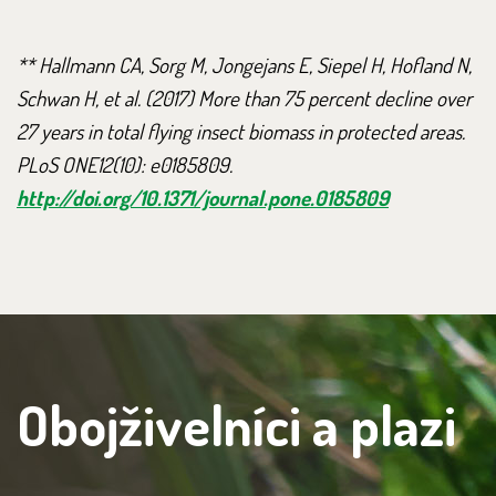
** Hallmann CA, Sorg M, Jongejans E, Siepel H, Hofland N,
Schwan H, et al. (2017) More than 75 percent decline over
27 years in total flying insect biomass in protected areas.
PLoS ONE12(10): e0185809.
http://doi.org/10.1371/journal.pone.0185809
Obojživelníci a plazi