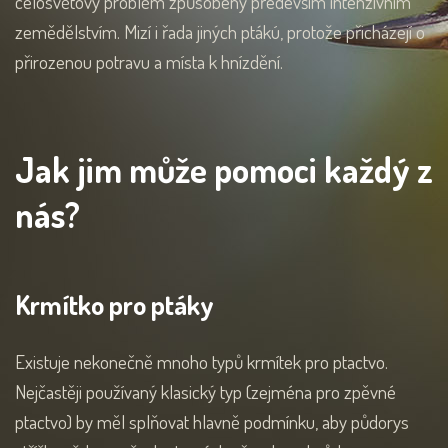
celosvětový problém způsobený především intenzivním
zemědělstvím. Mizí i řada jiných ptákú, protože přicházejí o
přirozenou potravu a místa k hnízdění.
Jak jim může pomoci každý z
nás?
Krmítko pro ptáky
Existuje nekonečně mnoho typů krmítek pro ptactvo.
Nejčastěji používaný klasický typ (zejména pro zpěvné
ptactvo) by měl splňovat hlavně podmínku, aby půdorys