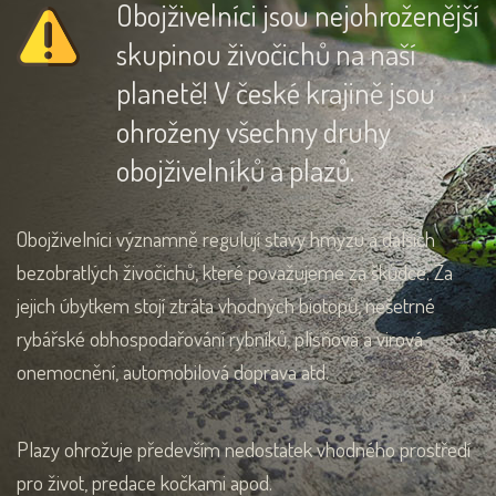
Obojživelníci jsou nejohroženější
skupinou živočichů na naší
planetě! V české krajině jsou
ohroženy všechny druhy
obojživelníků a plazů.
Obojživelníci významně regulují stavy hmyzu a dalších
bezobratlých živočichů, které považujeme za škůdce. Za
jejich úbytkem stojí ztráta vhodných biotopů, nešetrné
rybářské obhospodařování rybníků, plísňová a virová
onemocnění, automobilová doprava atd.
Plazy ohrožuje především nedostatek vhodného prostředí
pro život, predace kočkami apod.