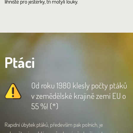
líhniště pro ještěrky, tři motýlí louky.
Ptáci
Od roku 1980 klesly počty ptáků
v zemědělské krajině zemí EU o
55 %! (*)
Rapidní úbytek ptáků, především pak polních, je