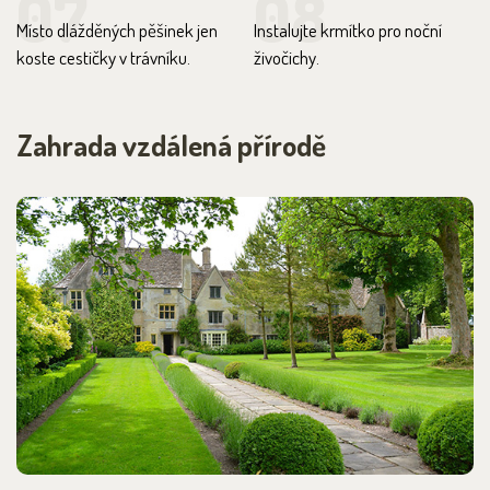
07
08
Místo dlážděných pěšinek jen
Instalujte krmítko pro noční
koste cestičky v trávníku.
živočichy.
Zahrada vzdálená přírodě