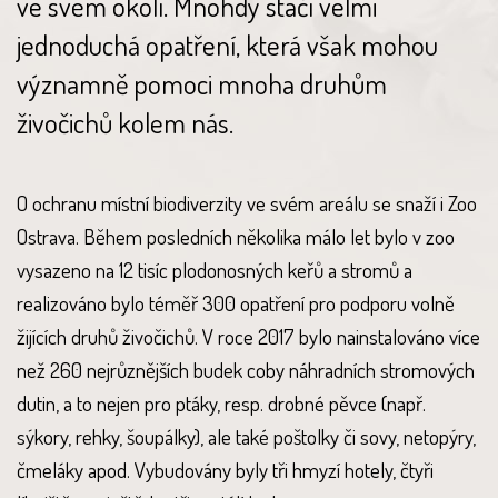
ve svém okolí. Mnohdy stačí velmi
jednoduchá opatření, která však mohou
významně pomoci mnoha druhům
živočichů kolem nás.
O ochranu místní biodiverzity ve svém areálu se snaží i Zoo
Ostrava. Během posledních několika málo let bylo v zoo
vysazeno na 12 tisíc plodonosných keřů a stromů a
realizováno bylo téměř 300 opatření pro podporu volně
žijících druhů živočichů. V roce 2017 bylo nainstalováno více
než 260 nejrůznějších budek coby náhradních stromových
dutin, a to nejen pro ptáky, resp. drobné pěvce (např.
sýkory, rehky, šoupálky), ale také poštolky či sovy, netopýry,
čmeláky apod. Vybudovány byly tři hmyzí hotely, čtyři