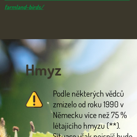
farmland-birds/
Hmyz
Podle některých vědců
zmizelo od roku 1990 v
Německu více než 75 %
létajícího hmyzu (**).
Situace však nejspíš bude