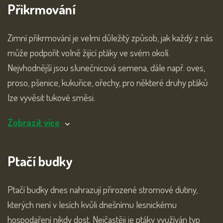
Přikrmování
Zimní přikrmování je velmi důležitý způsob, jak každý z nás
může podpořit volně žijící ptáky ve svém okolí.
Nejvhodnější jsou slunečnicová semena, dále např. oves,
proso, pšenice, kukuřice, ořechy, pro některé druhy ptáků
lze vyvěsit tukové směsi.
Zobrazit více
Ptačí budky
Ptačí budky dnes nahrazují přirozené stromové dutiny,
kterých není v lesích kvůli dnešnímu lesnickému
hospodaření nikdy dost. Nejčastěji je ptáky využíván typ