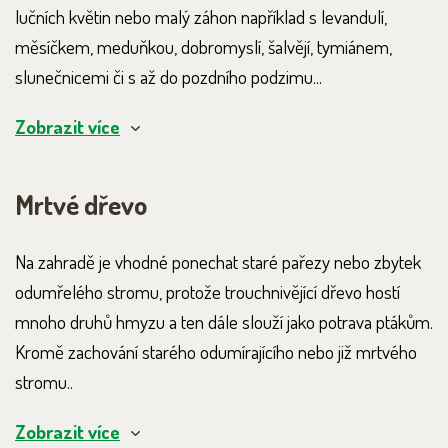
lučních květin nebo malý záhon například s levandulí,
měsíčkem, meduňkou, dobromyslí, šalvějí, tymiánem,
slunečnicemi či s až do pozdního podzimu...
Zobrazit více
Mrtvé dřevo
Na zahradě je vhodné ponechat staré pařezy nebo zbytek
odumřelého stromu, protože trouchnivějící dřevo hostí
mnoho druhů hmyzu a ten dále slouží jako potrava ptákům.
Kromě zachování starého odumírajícího nebo již mrtvého
stromu..
Zobrazit více