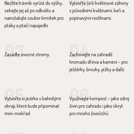
Nechte trávník vyrůst do výšky,
Vytvořte širší květinové záhony
sekejte jej až po odkvětu a
s původními květinami, keři a
nainstalujte soubor krmítek pro
popínavými rostlinami.
ptáky a ptačí napajedlo.
03
04
Zasaďte ovocné stromy.
Zachovejte na zahradě
hromadu dřeva a kamení – pro
ještěrky, brouky, ježky a další.
05
06
Vytvořte si jezírko s bahnitými
Využívejte kompost – jako zdroj
okraji, které bude připomínat
živin pro zahradu i jako úkryt
mini-mokřad.
pro mnoho živočichů.