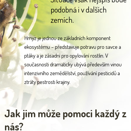
podobná i v dalších
zemích.
Hmyz je jednou ze základních komponent
ekosystému – představuje potravu pro savce a
ptáky a je zásadní pro opylování rostlin. V
současnosti dramaticky ubývá především vinou
intenzivního zemědělství, používání pesticidů a
ztráty pestrosti krajiny.
Jak jim může pomoci každý z
nás?