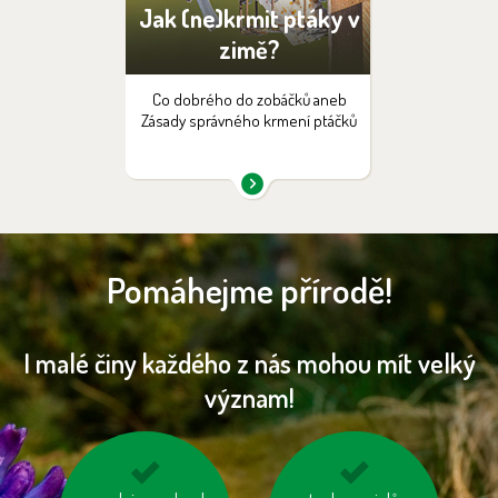
Jak (ne)krmit ptáky v
zimě?
Co dobrého do zobáčků aneb
Zásady správného krmení ptáčků
Pomáhejme přírodě!
I malé činy každého z nás mohou mít velký
význam!