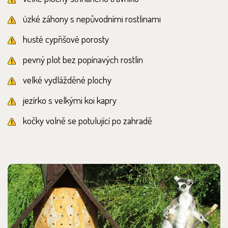
úzké záhony s nepůvodními rostlinami
husté cypřišové porosty
pevný plot bez popínavých rostlin
velké vydlážděné plochy
jezírko s velkými koi kapry
kočky volně se potulující po zahradě