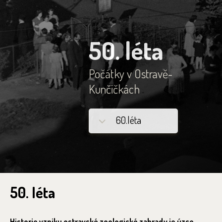
50. léta
Počátky v Ostravě-
Kunčičkách
60.léta
50. léta
Historie vzniku ostravské zoologické zahrady je úzce