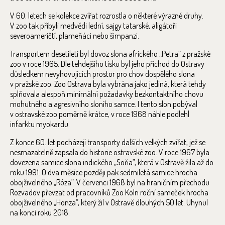
V 60. letech se kolekce zvířat rozrostla o některé výrazné druhy.
V zoo tak přibyli medvědi lední, sajgy tatarské, aligátoři
severoameričtí, plameňáci nebo šimpanzi.
Transportem desetiletí byl dovoz slona afrického „Petra” z pražské
zoo v roce 1965. Dle tehdejšího tisku byl jeho příchod do Ostravy
důsledkem nevyhovujících prostor pro chov dospělého slona
v pražské zoo. Zoo Ostrava byla vybrána jako jediná, která tehdy
splňovala alespoň minimální požadavky bezkontaktního chovu
mohutného a agresivního sloního samce. I tento slon pobýval
v ostravské zoo poměrně krátce, v roce 1968 náhle podlehl
infarktu myokardu.
Z konce 60. let pocházejí transporty dalších velkých zvířat, jež se
nesmazatelně zapsala do historie ostravské zoo. V roce 1967 byla
dovezena samice slona indického „Soňa”, která v Ostravě žila až do
roku 1991. O dva měsíce později pak sedmiletá samice hrocha
obojživelného „Róza”. V červenci 1968 byl na hraničním přechodu
Rozvadov převzat od pracovníků Zoo Köln roční sameček hrocha
obojživelného „Honza”, který žil v Ostravě dlouhých 50 let. Uhynul
na konci roku 2018.