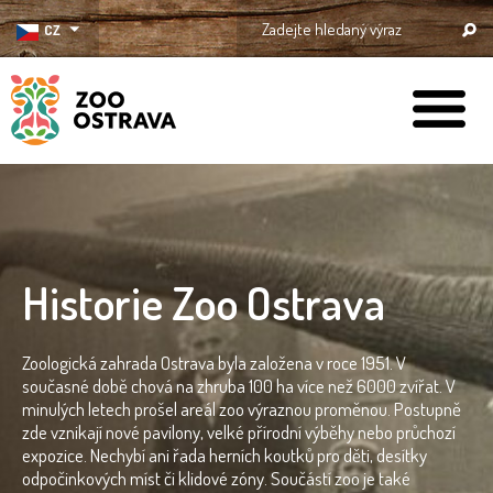
CZ
ZOO Ostrava
Historie Zoo Ostrava
Zoologická zahrada Ostrava byla založena v roce 1951. V
současné době chová na zhruba 100 ha více než 6000 zvířat. V
minulých letech prošel areál zoo výraznou proměnou. Postupně
zde vznikají nové pavilony, velké přírodní výběhy nebo průchozí
expozice. Nechybí ani řada herních koutků pro děti, desítky
odpočinkových míst či klidové zóny. Součástí zoo je také