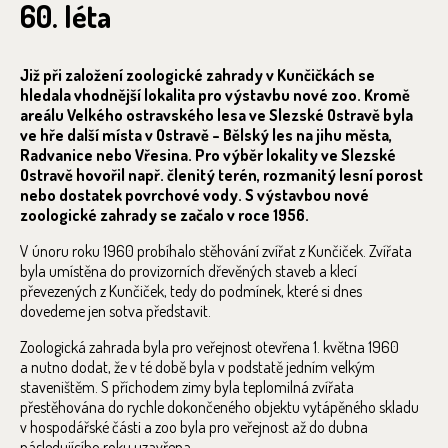
60. léta
Již při založení zoologické zahrady v Kunčičkách se
hledala vhodnější lokalita pro výstavbu nové zoo. Kromě
areálu Velkého ostravského lesa ve Slezské Ostravě byla
ve hře další místa v Ostravě – Bělský les na jihu města,
Radvanice nebo Vřesina. Pro výběr lokality ve Slezské
Ostravě hovořil např. členitý terén, rozmanitý lesní porost
nebo dostatek povrchové vody. S výstavbou nové
zoologické zahrady se začalo v roce 1956.
V únoru roku 1960 probíhalo stěhování zvířat z Kunčiček. Zvířata
byla umístěna do provizorních dřevěných staveb a klecí
převezených z Kunčiček, tedy do podmínek, které si dnes
dovedeme jen sotva představit.
Zoologická zahrada byla pro veřejnost otevřena 1. května 1960
a nutno dodat, že v té době byla v podstatě jedním velkým
staveništěm. S příchodem zimy byla teplomilná zvířata
přestěhována do rychle dokončeného objektu vytápěného skladu
v hospodářské části a zoo byla pro veřejnost až do dubna
následujícího roku uzavřena.