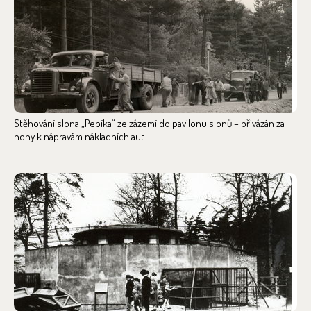
Stěhování slona „Pepíka“ ze zázemí do pavilonu slonů – přivázán za
nohy k nápravám nákladních aut