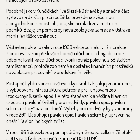
Podobně jako v Kunčičkách i ve Slezské Ostravě byla značná část
výstavby a dalších prací zpočátku prováděna svépomocí
a brigádnickou činností občanů, školní mládeže a místních
podniků. Bez jejich pomoci by nová zoologická zahrada v Ostravě
mohla jen těžko vzniknout.
Výstavba pokračovala v roce 1963 velice pomalu, v rámci akce
Z pracovali v zoo především horničtí důchodci a brigádníci bez
odborné kvalifikace. Důchodci tvořili rovněž polovinu z 58 stálých
zaměstnanců, protože zoo neměla dostatek finančních prostředků
na zaplacení pracovníků v produktivním věku.
Postupně byl dotvořen návštěvnický okruh tak, jak jej známe dnes,
a vybudována infrastruktura potřebná pro fungování zoo
(zookuchyně, seník apod.). V této etapě vznikla většina hlavních
expozic a pavilonů (výběhy pro medvědy, pavilon opic, pavilon
šelem a „starý“ pavilon slonů). Výběhy pro medvědy byly zbourány
v roce 2011. Dosluhuje i pavilon opic. Pavilon šelem byl upraven na
dnešní Pavilon indických zvířat.
V roce 1965 dovezla zoo pár jaguárů výměnou za celkem 76 ptáků
a 30 savců (v dnes neuvěřitelné ceně 6500 DM!)