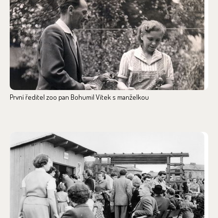
První ředitel zoo pan Bohumil Vítek s manželkou