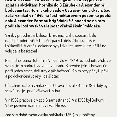
spjata s aktivitami horníků dolů Zárubek a Alexander při
budování tzv. Hornického sadu v Ostravě- Kunčičkách. Sad
začal vznikat v r. 1948 na šestihektarovém pozemku poblíž
dolu Alexander. Formou brigádnické činnosti se na tom
podílela i ostravská veřejnost včetně školní mládeže.
Vzniklý přírodní park sloužil k rekreaci. Jeho součástí bylo
např. přírodní jeviště, taneční parket, dětské brouzdaliště
i pískoviště. V areálu dokonce byly i dva tenisové kurty, hřiště na
volejbal a basketbal.
Na podnět pana Bohumila Vítka bylo v r. 1949 rozhodnuto zřídit ve
vznikajícím parku i tzv. zoo – zahradu. K prvním jejím chovancům
patřil jeden srnec, dvě srny a pět bažantů. K nim brzy přibyli i pávi
a po dokončení voliéry i další ptáci.
Oficiálním datem vzniku Zoo Ostrava se stal 26. říjen 1951, kdy byla
schválena její první zřizovací listina.
V r. 1952 pracovalo v zoo 6 zaměstnanců. V r. 1953 byl Bohumil
Vítek pověřen řízením nově vzniklé zoo.
Zoo se v době svého vzniku potýkala s těžkými problémy