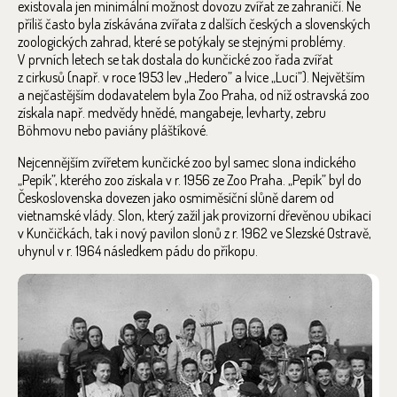
existovala jen minimální možnost dovozu zvířat ze zahraničí. Ne
příliš často byla získávána zvířata z dalších českých a slovenských
zoologických zahrad, které se potýkaly se stejnými problémy.
V prvních letech se tak dostala do kunčické zoo řada zvířat
z cirkusů (např. v roce 1953 lev „Hedero” a lvice „Luci”). Největším
a nejčastějším dodavatelem byla Zoo Praha, od níž ostravská zoo
získala např. medvědy hnědé, mangabeje, levharty, zebru
Böhmovu nebo paviány pláštíkové.
Nejcennějším zvířetem kunčické zoo byl samec slona indického
„Pepík”, kterého zoo získala v r. 1956 ze Zoo Praha. „Pepík” byl do
Československa dovezen jako osmiměsíční slůně darem od
vietnamské vlády. Slon, který zažil jak provizorní dřevěnou ubikaci
v Kunčičkách, tak i nový pavilon slonů z r. 1962 ve Slezské Ostravě,
uhynul v r. 1964 následkem pádu do příkopu.