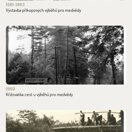
1961-1963
Výstavba příkopových výběhů pro medvědy
1960
Křižovatka cest u výběhů pro medvědy