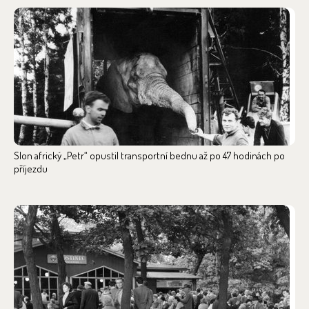
Slon africký „Petr“ opustil transportní bednu až po 47 hodinách po
příjezdu