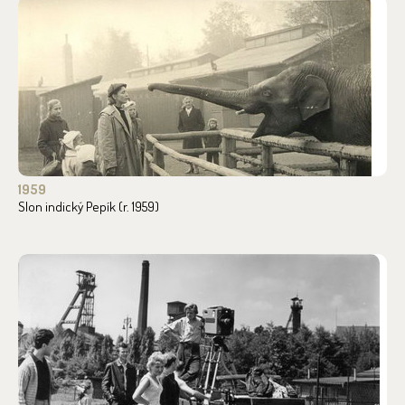
1959
Slon indický Pepík (r. 1959)