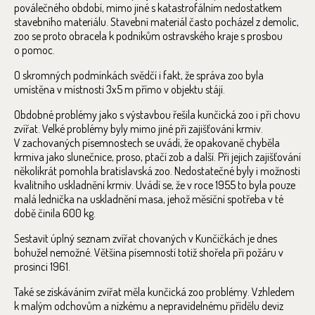
poválečného období, mimo jiné s katastrofálním nedostatkem
stavebního materiálu. Stavební materiál často pocházel z demolic,
zoo se proto obracela k podnikům ostravského kraje s prosbou
o pomoc.
O skromných podmínkách svědčí i fakt, že správa zoo byla
umístěna v místnosti 3x5 m přímo v objektu stájí.
Obdobné problémy jako s výstavbou řešila kunčická zoo i při chovu
zvířat. Velké problémy byly mimo jiné při zajišťování krmiv.
V zachovaných písemnostech se uvádí, že opakovaně chyběla
krmiva jako slunečnice, proso, ptačí zob a další. Při jejich zajišťování
několikrát pomohla bratislavská zoo. Nedostatečné byly i možnosti
kvalitního uskladnění krmiv. Uvádí se, že v roce 1955 to byla pouze
malá lednička na uskladnění masa, jehož měsíční spotřeba v té
době činila 600 kg.
Sestavit úplný seznam zvířat chovaných v Kunčičkách je dnes
bohužel nemožné. Většina písemností totiž shořela při požáru v
prosinci 1961.
Také se získáváním zvířat měla kunčická zoo problémy. Vzhledem
k malým odchovům a nízkému a nepravidelnému přídělu deviz