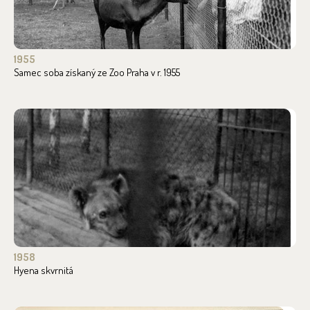
1955
Samec soba získaný ze Zoo Praha v r. 1955
1958
Hyena skvrnitá