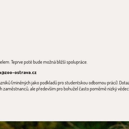
telem. Teprve poté bude možná bližší spolupráce.
va@zoo-ostrava.cz
azníků (míněných jako podkladů pro studentskou odbornou práci). Dota
ch zaměstnanců, ale především pro bohužel často poměrně nízký vědec