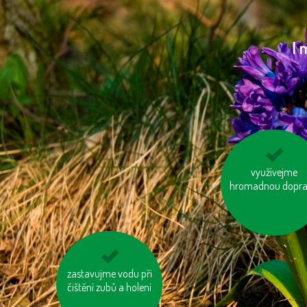
I 
šetřeme vodou
využívejme
hromadnou dopr
zastavujme vodu při
nosme vlastní tašku
čištění zubů a holení
na nákup