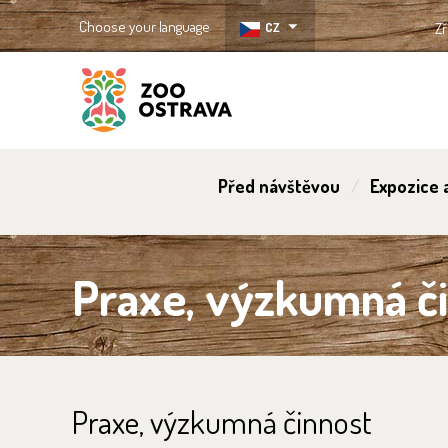
Choose your language
CZ
Zř
ZOO Ostrava
Před návštěvou
Expozice a
Praxe, výzkumná č
Praxe, výzkumná činnost