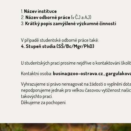
1.
Název instituce
2.
Název odborné práce
(v ČJ a AJ)
3.
Krátký popis zamýšlené výzkumné činnosti
V případě studentské odborné práce také:
4. Stupeň studia (SŠ/Bc/Mgr/PhD)
U studentských prací prosíme nejdříve o kontaktování školi
Kontaktní osoba:
busina@zoo-ostrava.cz , gargulako
Vyhrazujeme si právo nereagovat na žádosti o vyplnění dot
nepodporujeme jednak pro velkou časovou vytíženost naši
takovýchto prací.
Děkujeme za pochopení.