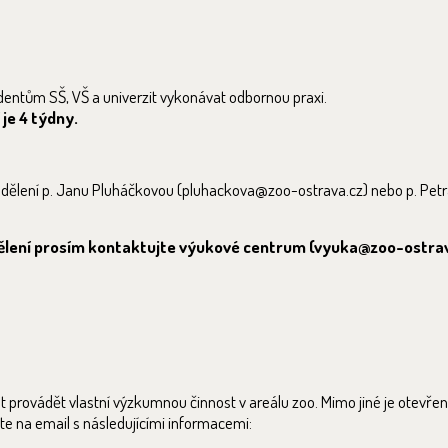
entům SŠ, VŠ a univerzit vykonávat odbornou praxi.
je 4 týdny.
oddělení p. Janu Pluháčkovou (pluhackova@zoo-ostrava.cz) nebo p. Pet
ddělení prosím kontaktujte výukové centrum (vyuka@zoo-ostrav
 provádět vlastní výzkumnou činnost v areálu zoo. Mimo jiné je otevře
jte na email s následujícími informacemi: