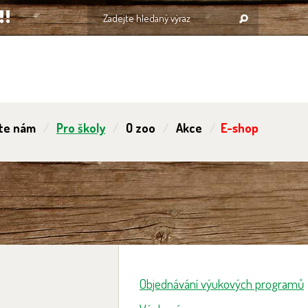
te nám
Pro školy
O zoo
Akce
E-shop
Objednávání výukových programů