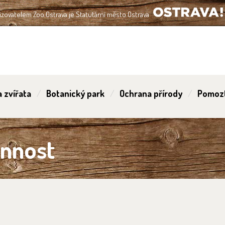
izovatelem Zoo Ostrava je Statutární město Ostrava
OSTRAVA!!!
 zvířata
Botanický park
Ochrana přírody
Pomoz
innost