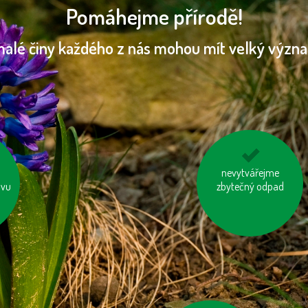
Pomáhejme přírodě!
malé činy každého z nás mohou mít velký význ
používejme úsporné
nevytvářejme
avu
zbytečný odpad
baterie