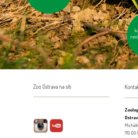
k
neo
Zoo Ostrava na síti
Konta
Zoolog
Ostrava
Michálk
710 00