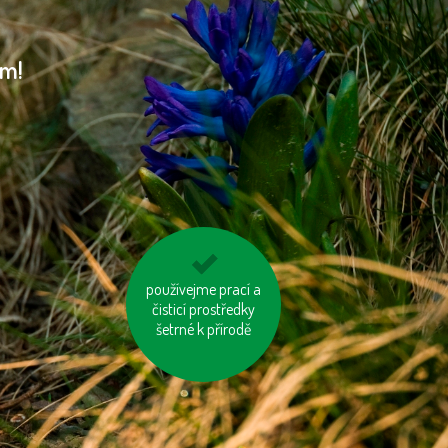
am!
používejme prací a
topme správně
čisticí prostředky
šetrné k přírodě