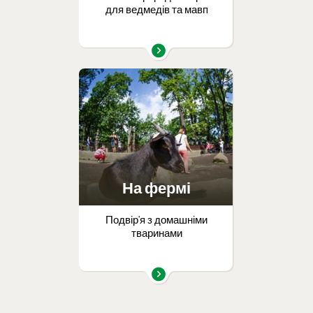
для ведмедів та мавп
На фермі
Подвір’я з домашніми
тваринами