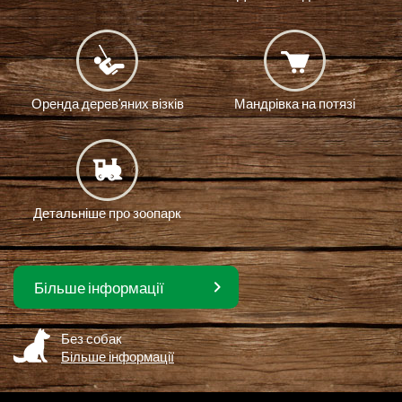
Оренда дерев’яних візків
Мандрівка на потязі
Детальніше про зоопарк
Більше інформації
Без собак
Більше інформації
Мапа зоопарку