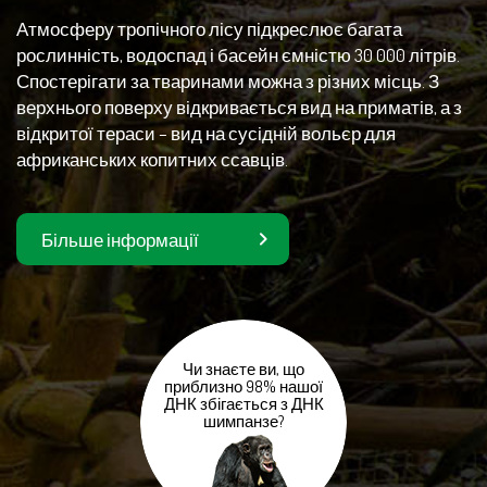
Атмосферу тропічного лісу підкреслює багата
рослинність, водоспад і басейн ємністю 30 000 літрів.
Спостерігати за тваринами можна з різних місць. З
верхнього поверху відкривається вид на приматів, а з
відкритої тераси – вид на сусідній вольєр для
африканських копитних ссавців.
Більше інформації
Чи знаєте ви, що
приблизно 98% нашої
ДНК збігається з ДНК
шимпанзе?