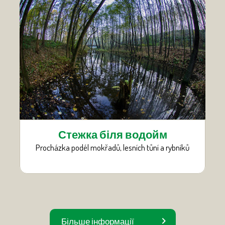
Стежка біля водойм
Procházka podél mokřadů, lesních tůní a rybníků
Більше інформації