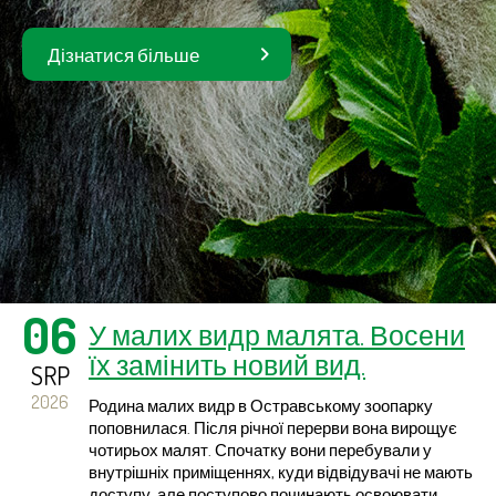
Дізнатися більше
06
У малих видр малята. Восени
їх замінить новий вид.
SRP
2026
Родина малих видр в Остравському зоопарку
поповнилася. Після річної перерви вона вирощує
чотирьох малят. Спочатку вони перебували у
внутрішніх приміщеннях, куди відвідувачі не мають
доступу, але поступово починають освоювати