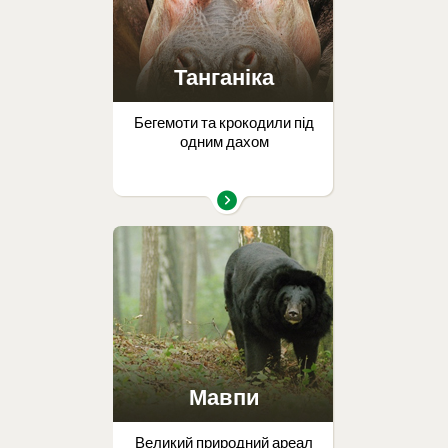
Танганіка
Бегемоти та крокодили під
одним дахом
Мавпи
Великий природний ареал