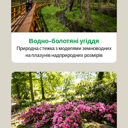
Водно-болотяні угіддя
Природна стежка з моделями земноводних
на плазунів надприродних розмірів