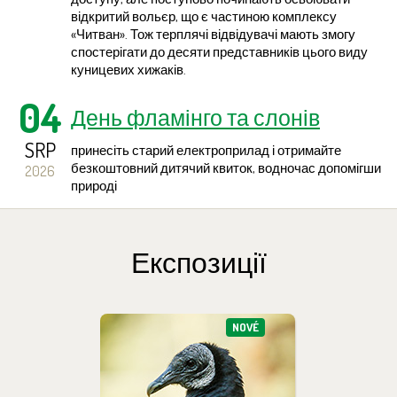
відкритий вольєр, що є частиною комплексу
«Читван». Тож терплячі відвідувачі мають змогу
спостерігати до десяти представників цього виду
куницевих хижаків.
04
День фламінго та слонів
SRP
принесіть старий електроприлад і отримайте
безкоштовний дитячий квиток, водночас допомігши
2026
природі
Archív novinek >
Експозиції
NOVÉ