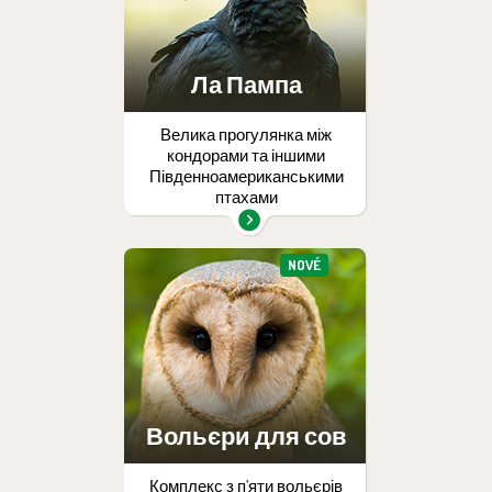
Ла Пампа
Велика прогулянка між
кондорами та іншими
Південноамериканськими
птахами
NOVÉ
Вольєри для сов
Комплекс з п’яти вольєрів