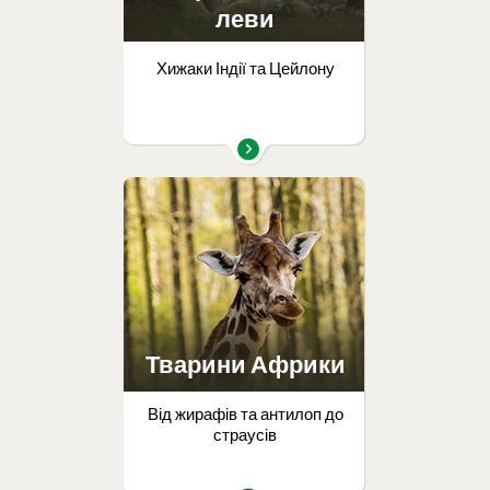
леви
Хижаки Індії та Цейлону
Тварини Африки
Від жирафів та антилоп до
страусів