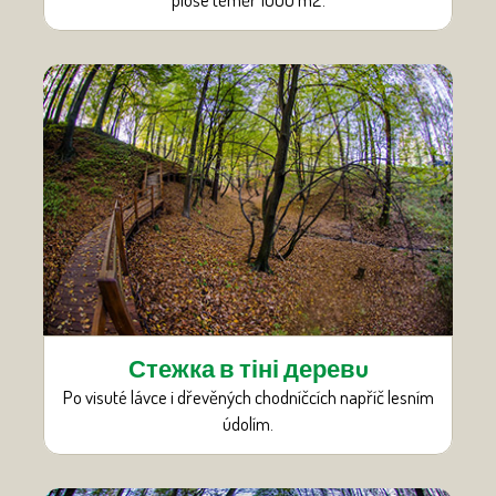
Стежка в тіні деревu
Po visuté lávce i dřevěných chodníčcích napříč lesním
údolím.