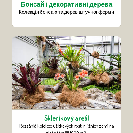
Бонсай і декоративні дерева
Колекція бонсаю та дерев штучної форми
Skleníkový areál
Rozsáhlá kolekce užitkových rostlin jižních zemí na
ploše téměř 1000 m
2
.