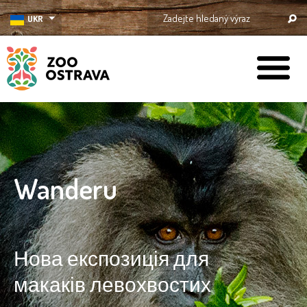
UKR
ZOO Ostrava
Wanderu
Нова експозиція для
макаків левохвостих