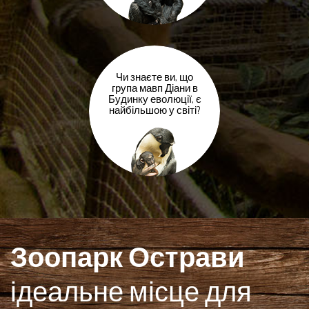
Чи знаєте ви, що
група мавп Діани в
Будинку еволюції, є
найбільшою у світі?
Зоопарк Острави
ідеальне місце для