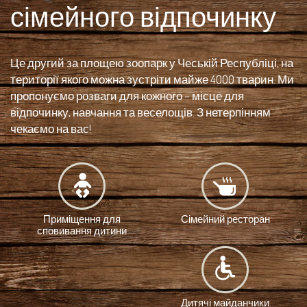
сімейного відпочинку
Це другий за площею зоопарк у Чеській Республіці, на
території якого можна зустріти майже 4000 тварин. Ми
пропонуємо розваги для кожного – місце для
відпочинку, навчання та веселощів. З нетерпінням
чекаємо на вас!
Приміщення для
Сімейний ресторан
сповивання дитини
Дитячі майданчики