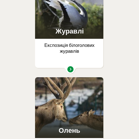
Журавлі
Експозиція білоголових
журавлів
Олень