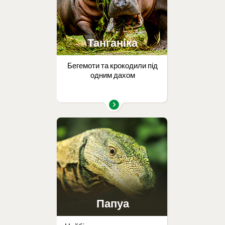
Танганіка
Бегемоти та крокодили під
одним дахом
Папуа