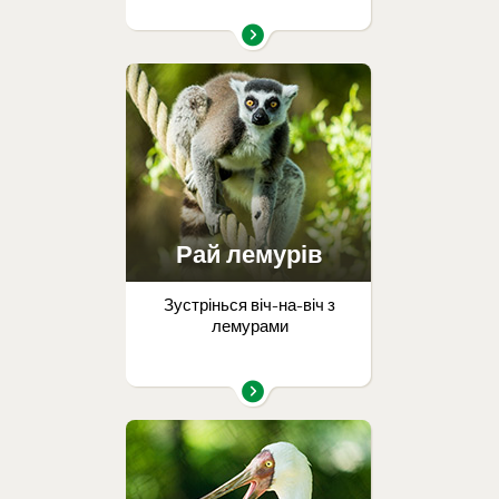
Рай лемурів
Зустрінься віч-на-віч з
лемурами