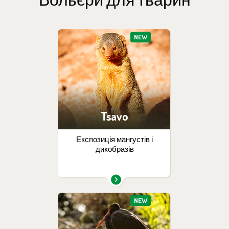
NEW
Tsavo
Експозиція мангустів і
дикобразів
NEW