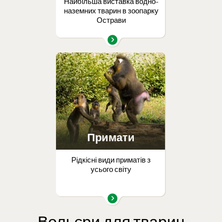
Найбільша виставка водно-
наземних тварин в зоопарку
Острави
Примати
Рідкісні види приматів з
усього світу
Вольєри для тварин