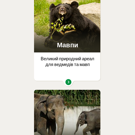
Мавпи
Великий природний ареал
для ведмедів та мавп