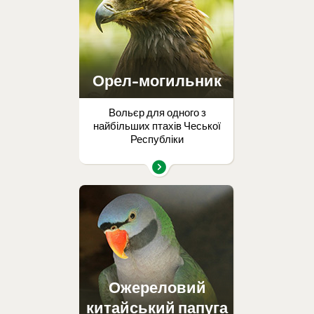
Орел-могильник
Вольєр для одного з
найбільших птахів Чеської
Республіки
Ожереловий
китайський папуга