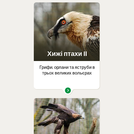
Хижі птахи ІІ
Грифи, орлани та яструби в
трьох великих вольєрах