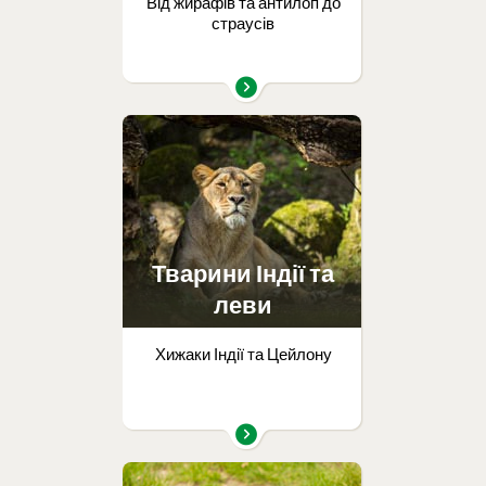
Від жирафів та антилоп до
страусів
Тварини Індії та
леви
Хижаки Індії та Цейлону