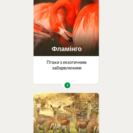
Фламінго
Птахи з екзотичним
забарвленням