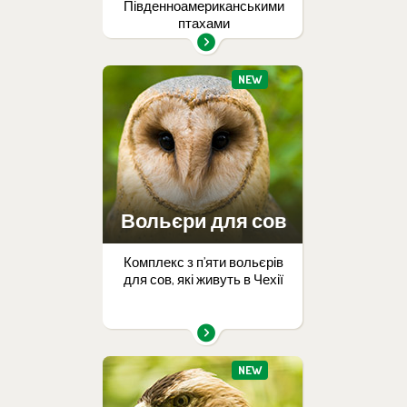
Південноамериканськими
птахами
NEW
Вольєри для сов
Комплекс з п’яти вольєрів
для сов, які живуть в Чехії
NEW