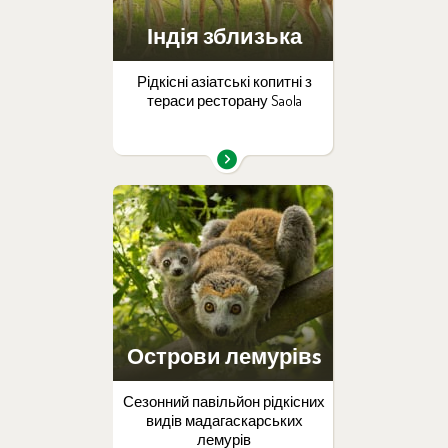
Індія зблизька
Рідкісні азіатські копитні з
тераси ресторану Saola
Острови лемурівs
Сезонний павільйон рідкісних
видів мадагаскарських
лемурів