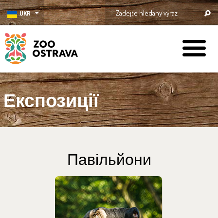
UKR
ZOO Ostrava
Експозиції
Павільйони