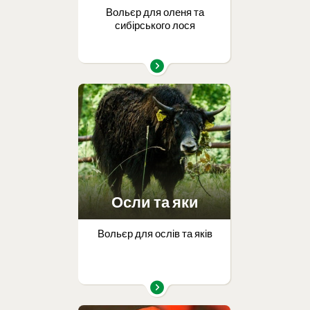
Вольєр для оленя та
сибірського лося
Осли та яки
Вольєр для ослів та яків