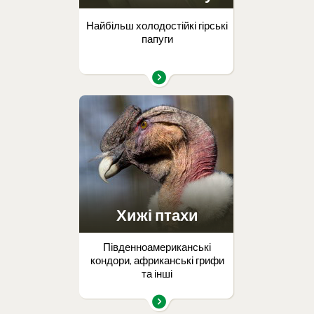
Найбільш холодостійкі гірські
папуги
Хижі птахи
Південноамериканські
кондори, африканські грифи
та інші