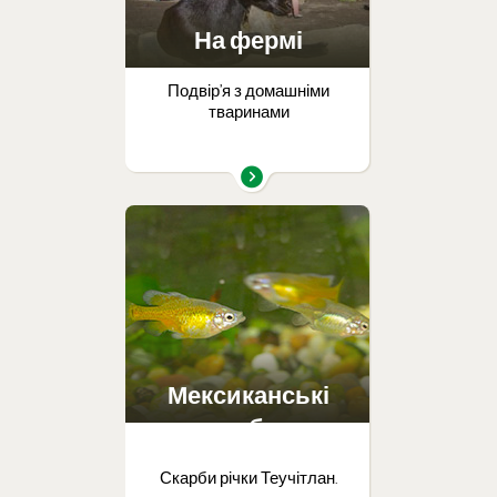
На фермі
Подвір’я з домашніми
тваринами
Мексиканські
риби
Скарби річки Теучітлан.