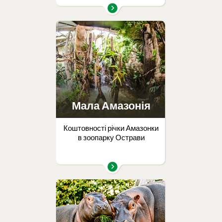
Мала Амазонія
Коштовності річки Амазонки
в зоопарку Острави