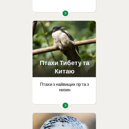
Птахи Тибету та
Китаю
Птахи з найвищих гір та з
низин