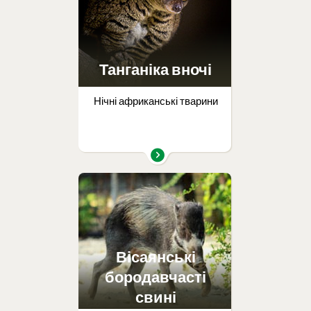
Танганіка вночі
Нічні африканські тварини
Вісаянські
бородавчасті
свині