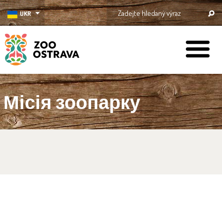
UKR
ZOO Ostrava
Місія зоопарку