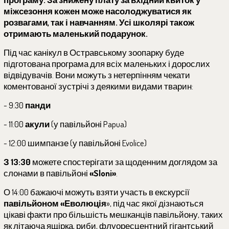
міжсезоння кожен може насолоджуватися як
розвагами, так і навчанням.
Усі школярі також
отримають маленький подарунок.
Під час канікул в Остравському зоопарку буде
підготована ​​програма для всіх маленьких і дорослих
відвідувачів. Вони можуть з нетерпінням чекати
коментованої зустрічі з деякими видами тварин:
- 9:30
панди
- 11:00
акули
(у павільйоні
Papua
)
- 12:00 шимпанзе (у павільйоні Evolice
)
З 13:30
можете спостерігати за щоденним доглядом за
слонами в павільйоні
«
Sloni
»
.
О 14:00 бажаючі можуть взяти участь в екскурсії
павільйоном «Еволюція
», під час якої дізнаються
цікаві факти про більшість мешканців павільйону, таких
як літаюча ящірка, риби, флуоресцентний гігантський