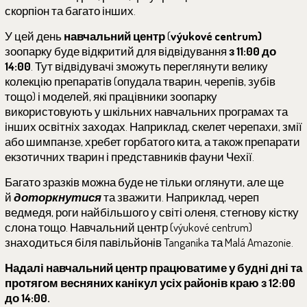
скорпіон та багато інших.
У цей день
навчальний центр
(
výukové centrum
)
зоопарку буде відкритий для відвідування
з 11:00 до
14:00
. Тут відвідувачі зможуть переглянути велику
колекцію препаратів (опудала тварин, черепів, зубів
тощо) і моделей, які працівники зоопарку
використовують у шкільних навчальних програмах та
інших освітніх заходах.
Наприклад, скелет черепахи, змії
або шимпанзе, хребет горбатого кита, а також препарати
екзотичних тварин і представників фауни Чехії.
Багато зразків можна буде не тільки оглянути, але ще
й
доторкнутися
та зважити. Наприклад, череп
ведмедя, роги найбільшого у світі оленя, стегнову кістку
слона тощо. Навчальний центр (
výukové centrum
)
знаходиться біля павільйонів
Tanganika
та
Malá Amazonie
.
Надалі навчальний центр працюватиме у будні дні та
протягом весняних канікул усіх районів краю з 12:00
до 14:00.