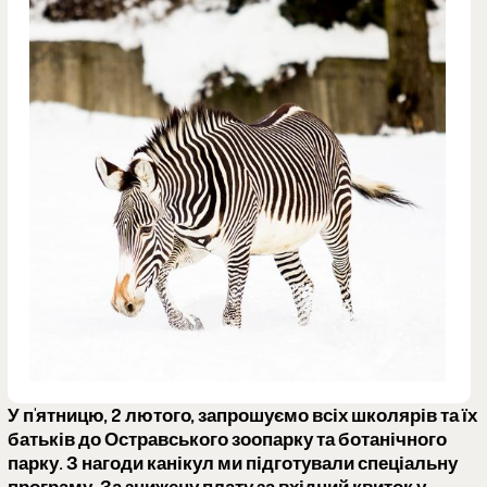
У п'ятницю, 2 лютого, запрошуємо всіх школярів та їх
батьків до Остравського зоопарку та ботанічного
парку. З нагоди канікул ми підготували спеціальну
програму. За знижену плату за вхідний квиток у