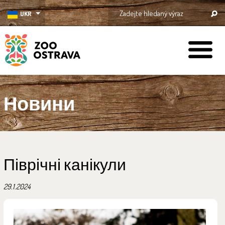
UKR
ZOO Ostrava
Новини
Піврічні канікули
29.1.2024