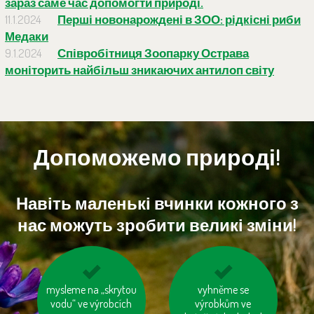
зараз саме час допомогти природі.
11.1.2024
Перші новонарождені в ЗОО: рідкісні риби
Медаки
9.1.2024
Співробітниця Зоопарку Острава
моніторить найбільш зникаючих антилоп світу
Допоможемо природі!
Навіть маленькі вчинки кожного з
нас можуть зробити великі зміни!
mysleme na „skrytou
nespalujme odpady
tiskněme na
vyhněme se
vodu“ ve výrobcích
recyklovaný papír
výrobkům ve