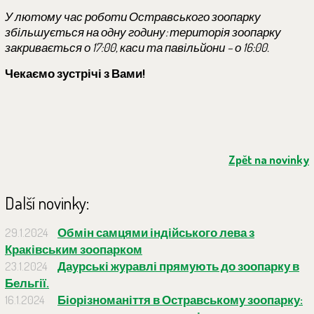
У лютому час роботи Остравського зоопарку
збільшується на одну годину: територія зоопарку
закривається о 17:00, каси та павільйони – о 16:00.
Чекаємо зустрічі з Вами!
Zpět na novinky
Další novinky:
29.1.2024
Обмін самцями індійського лева з
Краківським зоопарком
23.1.2024
Даурські журавлі прямують до зоопарку в
Бельгії.
16.1.2024
Біорізноманіття в Остравському зоопарку: