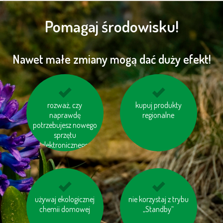
Pomagaj środowisku!
Nawet małe zmiany mogą dać duży efekt!
wybieraj schody
rozważ, czy
jeździj na rowerze
kupuj produkty
zamiast windy
naprawdę
regionalne
potrzebujesz nowego
sprzętu
elektronicznego
używaj ekologicznej
gaś niepotrzebne
nie korzystaj z trybu
korzystaj z baterii
chemii domowej
światło
ładowalnych
„Standby“