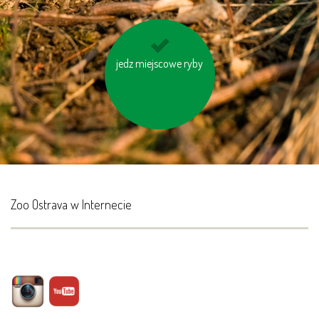
jedz miejscowe ryby
kupuj produkty z
odzysku
Zoo Ostrava w Internecie