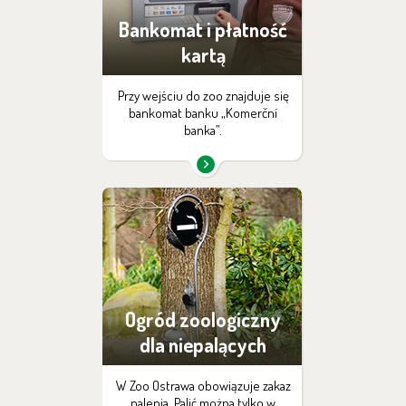
Bankomat i płatność
kartą
Przy wejściu do zoo znajduje się
bankomat banku „Komerční
banka”.
Ogród zoologiczny
dla niepalących
W Zoo Ostrawa obowiązuje zakaz
palenia. Palić można tylko w