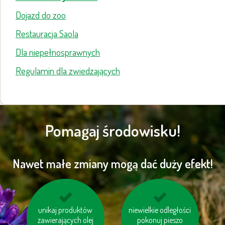
Dojazd do zoo
Restauracja Saola
Dla niepełnosprawnych
Regulamin dla zwiedzających
Pomagaj środowisku!
Nawet małe zmiany mogą dać duży efekt!
unikaj produktów
segreguj śmieci
korzystaj z transportu
niewielkie odległości
zawierających olej
pokonuj pieszo
publicznego