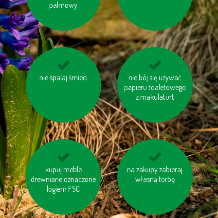
palmowy
kompostuj odpady
nie spalaj śmieci
Staraj się ograniczyć
nie bój się używać
organiczne
papieru toaletowego
produkcję śmieci
z makulaturt
nie przegrzewaj
kupuj meble
ogrzewaj swój dom
na zakupy zabieraj
drewniane oznaczone
pomieszczeń
własną torbę
prawidłowo
logiem FSC