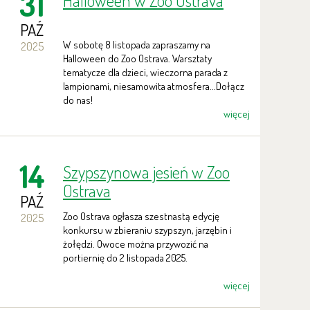
31
Halloween w Zoo Ostrava
PAŹ
W sobotę 8 listopada zapraszamy na
2025
Halloween do Zoo Ostrava. Warsztaty
tematycze dla dzieci, wieczorna parada z
lampionami, niesamowita atmosfera...Dołącz
do nas!
więcej
14
Szypszynowa jesień w Zoo
Ostrava
PAŹ
Zoo Ostrava ogłasza szestnastą edycję
2025
konkursu w zbieraniu szypszyn, jarzębin i
żołędzi. Owoce można przywozić na
portiernię do 2 listopada 2025.
więcej