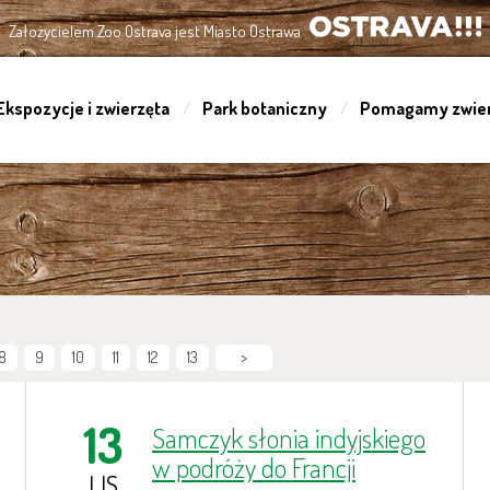
Założycielem Zoo Ostrava jest Miasto Ostrawa
OSTRAVA!!!
Ekspozycje i zwierzęta
Park botaniczny
Pomagamy zwie
8
9
10
11
12
13
>
13
Samczyk słonia indyjskiego
w podróży do Francji
LIS