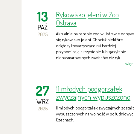
13
Rykowisko jeleni w Zoo
Ostrava
PAŹ
Aktualnie na terenie zoo w Ostrawie odbyw
2025
się rykowisko jeleni. Chociaż niektóre
odgłosy towarzyszące rui bardziej
przypominają skrzypienie lub zgrzytanie
nienasmarowanych zawiasów niż ryk.
więc
27
11 młodych podgorzałek
zwyczajnych wypuszczono
WRZ
na wolność w południowyc
11 młodych podgorzałek zwyczajnych został
2025
Czechach.
wypuszczonych na wolność w południowyc
Czechach.