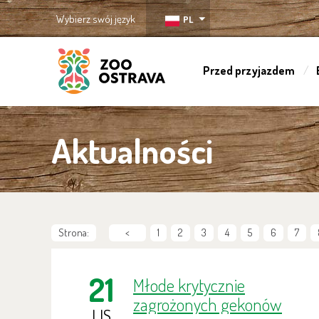
Wybierz swój język
PL
Przed przyjazdem
ZOO Ostrava
Aktualności
Strona:
<
1
2
3
4
5
6
7
21
Młode krytycznie
zagrożonych gekonów
LIS