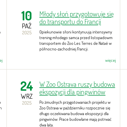
10
Młody słoń przygotowuje się
do transportu do Francji
PAŹ
a
Opiekunowie słoni kontynuują intensywny
2025
trening młodego samca przed listopadowm
transportem do Zoo Les Terres de Nataé w
północno-zachodniej Francji.
ej
więcej
24
W Zoo Ostrava ruszy budowa
ekspozycji dla pingwinów
WRZ
h
o
Po żmudnych przygotowaniach projektu w
2025
h
Zoo Ostrava w październiku rozpocznie się
długo oczekiwana budowa ekspozycji dla
pingwinów. Prace budowlane mają potrwać
dwa lata.