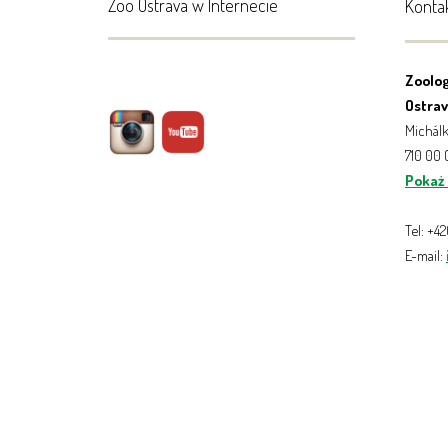
Zoo Ostrava w Internecie
Konta
Zoolog
Ostrava
Michálk
710 00
Pokaż
Tel: +4
E-mail: