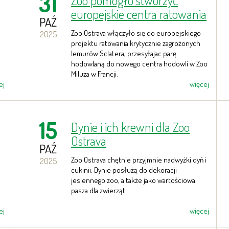
31
Zoo pomogło stworzyć
europejskie centra ratowania
PAŹ
rzadkich lemurów
Zoo Ostrava włączyło się do europejskiego
2025
niebieskookich
projektu ratowania krytycznie zagrożonych
lemurów Sclatera, przesyłajac parę
hodowlaną do nowego centra hodowli w Zoo
Miluza w Francji.
ej
więcej
15
Dynie i ich krewni dla Zoo
Ostrava
PAŹ
Zoo Ostrava chętnie przyjmnie nadwyżki dyń i
2025
cukinii. Dynie posłużą do dekoracji
jesiennego zoo, a także jako wartościowa
pasza dla zwierząt.
ej
więcej