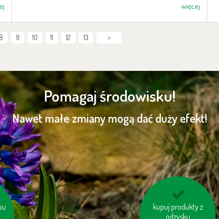
ej
więcej
8
9
10
11
12
13
>
Pomagaj środowisku!
Nawet małe zmiany mogą dać duży efekt!
ybu
j
kupuj produkty z
wybieraj schody
tac
zamiast windy
odzysku