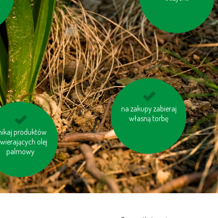
niewielkie odległości
na zakupy zabieraj
pokonuj pieszo
własną torbę
rzewaj swój dom
nikaj produktów
wierających olej
prawidłowo
palmowy