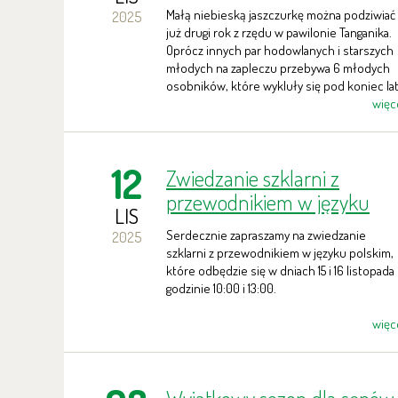
Williamsa w Zoo Ostrava
Małą niebieską jaszczurkę można podziwiać
2025
już drugi rok z rzędu w pawilonie Tanganika.
Oprócz innych par hodowlanych i starszych
młodych na zapleczu przebywa 6 młodych
osobników, które wykluły się pod koniec la
i jesienią. Łącznie to 17 zwierząt.
więc
12
Zwiedzanie szklarni z
przewodnikiem w języku
LIS
polskim
Serdecznie zapraszamy na zwiedzanie
2025
szklarni z przewodnikiem w języku polskim,
które odbędzie się w dniach 15 i 16 listopada
godzinie 10:00 i 13:00.
więc