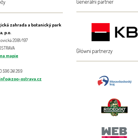
Generální partner
kty
ická zahrada a botanický park
, p.o.
ovická 2081/197
 OSTRAVA
Główni partnerzy
 na mapie
20 596 241 269
info@zoo-ostrava.cz