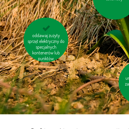
unikaj odpadów w
oddawaj zużyty
sprzęt elektryczny do
niepotrzebnych
opakowaniach
specjalnych
kontenerów lub
punktów
og
u
za