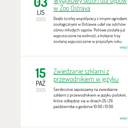
03
Wyjątkowy sezon dla sępów
w Zoo Ostrava
LIS
Dzięki ścisłej współpracy z innymi ogrodami
2025
zoologicznymi w Ostrawie udał się odchów
ośmiu młodych sępów. Połowa została już
wypuszczona na wolność, a kolejne trzy
zostaną wypuszczone w przyszłym roku.
więc
15
Zwiedzanie szklarni z
przewodnikiem w języku
PAŹ
polskim
Serdecznie zapraszamy na zwiedzanie
2025
szklarni z przewodnikiem w języku polskim,
które odbędzie się w dniach 25 i 26
października o godzinie 10:00 i 13:00.
więc