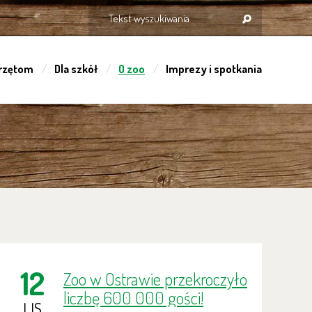
rzętom
Dla szkół
O zoo
Imprezy i spotkania
12
Zoo w Ostrawie przekroczyło
liczbę 600 000 gości!
LIS