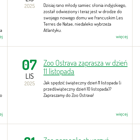
Dzisiaj rano młody samiec słonia indyjskiego,
2025
został odwieziony i teraz jest w drodze do
swojego nowego domu we francuskim Les
Terres de Natae, niedaleko wybrzeża
ta
Atlantyku.
ej
więcej
07
Zoo Ostrava zaprasza w dzień
11 listopada
LIS
Jak spędzić świąteczny dzień 11 listopada (i
2025
przedświąteczny dzień 10 listopada)?
 o
Zapraszamy do Zoo Ostrava!
ej
więcej