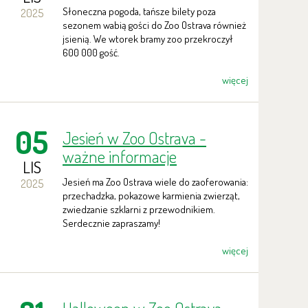
Jubileuszowy gość pojawił
Słoneczna pogoda, tańsze bilety poza
2025
się w ten wtorek.
sezonem wabią gości do Zoo Ostrava również
jsienią. We wtorek bramy zoo przekroczył
600 000 gość.
więcej
05
Jesień w Zoo Ostrava -
ważne informacje
LIS
Jesień ma Zoo Ostrava wiele do zaoferowania:
2025
przechadzka, pokazowe karmienia zwierząt,
zwiedzanie szklarni z przewodnikiem.
Serdecznie zapraszamy!
więcej