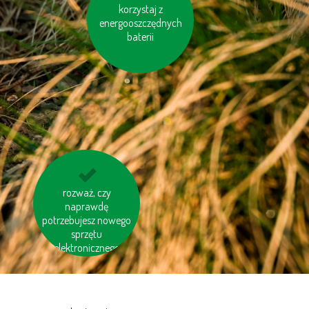
korzystaj z baterii
korzystaj z
energooszczędnych
ładowalnych
baterii
drukuj na papierze z
rozważ, czy
naprawdę
odzysku
potrzebujesz nowego
sprzętu
elektronicznego