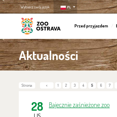
Wybierz swój język
PL
Przed przyjazdem
ZOO Ostrava
Aktualności
Strona:
<
1
2
3
4
5
6
7
28
Bajecznie zaśnieżone zoo
LIS