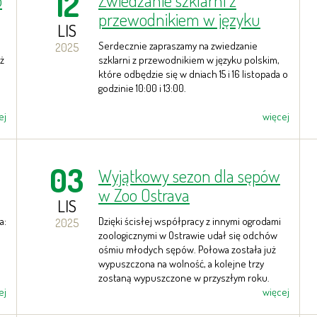
12
o
Zwiedzanie szklarni z
przewodnikiem w języku
LIS
polskim
Serdecznie zapraszamy na zwiedzanie
2025
ż
szklarni z przewodnikiem w języku polskim,
które odbędzie się w dniach 15 i 16 listopada o
godzinie 10:00 i 13:00.
ej
więcej
03
Wyjątkowy sezon dla sępów
w Zoo Ostrava
LIS
a:
Dzięki ścisłej współpracy z innymi ogrodami
2025
zoologicznymi w Ostrawie udał się odchów
ośmiu młodych sępów. Połowa została już
wypuszczona na wolność, a kolejne trzy
zostaną wypuszczone w przyszłym roku.
ej
więcej