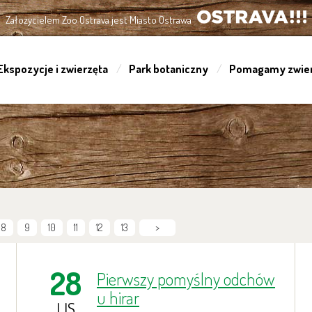
Założycielem Zoo Ostrava jest Miasto Ostrawa
OSTRAVA!!!
Ekspozycje i zwierzęta
Park botaniczny
Pomagamy zwie
8
9
10
11
12
13
>
28
Pierwszy pomyślny odchów
u hirar
LIS