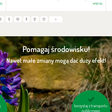
ej
więcej
8
9
10
11
12
13
>
Pomagaj środowisku!
Nawet małe zmiany mogą dać duży efekt!
 w
ę
korzystaj z transportu
kupuj produkty
publicznego
regionalne