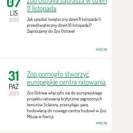
07
Zoo Ostrava zaprasza w dzień
11 listopada
LIS
Jak spędzić świąteczny dzień 11 listopada (i
2025
przedświąteczny dzień 10 listopada)?
Zapraszamy do Zoo Ostrava!
więcej
31
Zoo pomogło stworzyć
europejskie centra ratowania
PAŹ
rzadkich lemurów
Zoo Ostrava włączyło się do europejskiego
2025
niebieskookich
projektu ratowania krytycznie zagrożonych
lemurów Sclatera, przesyłajac parę
hodowlaną do nowego centra hodowli w Zoo
Miluza w Francji.
więcej