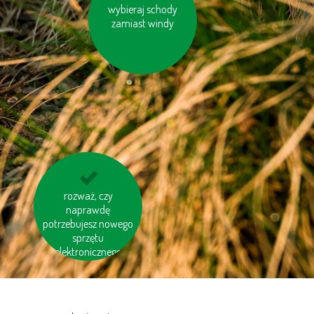
wybieraj schody
zakręcaj wodę
podczas golenia lub
zamiast windy
mycia zębów
pomyśl o „ukrytej
rozważ, czy
wodzie“ w produktac
naprawdę
potrzebujesz nowego
sprzętu
elektronicznego