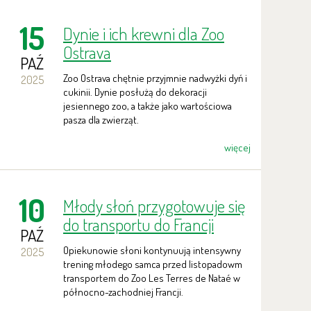
15
Dynie i ich krewni dla Zoo
Ostrava
PAŹ
Zoo Ostrava chętnie przyjmnie nadwyżki dyń i
2025
cukinii. Dynie posłużą do dekoracji
jesiennego zoo, a także jako wartościowa
pasza dla zwierząt.
więcej
10
Młody słoń przygotowuje się
do transportu do Francji
PAŹ
Opiekunowie słoni kontynuują intensywny
2025
trening młodego samca przed listopadowm
transportem do Zoo Les Terres de Nataé w
północno-zachodniej Francji.