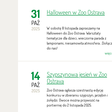
31
Halloween w Zoo Ostrava
PAŹ
W sobotę 8 listopada zapraszamy na
2025
Halloween do Zoo Ostrava. Warsztaty
tematycze dla dzieci, wieczorna parada z
lampionami, niesamowita atmosfera...Dołąc
do nas!
więc
14
Szypszynowa jesień w Zoo
Ostrava
PAŹ
Zoo Ostrava ogłasza szestnastą edycję
2025
konkursu w zbieraniu szypszyn, jarzębin i
żołędzi. Owoce można przywozić na
portiernię do 2 listopada 2025.