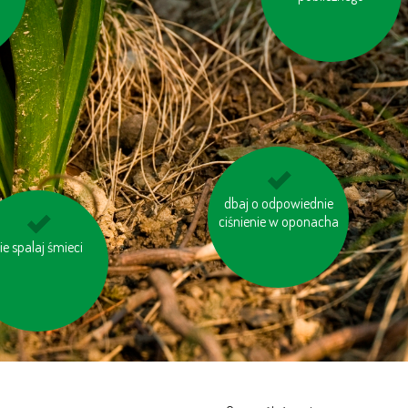
dbaj o odpowiednie
używaj ekologicznej
ciśnienie w oponacha
chemii domowej
zczędzaj energię
ie spalaj śmieci