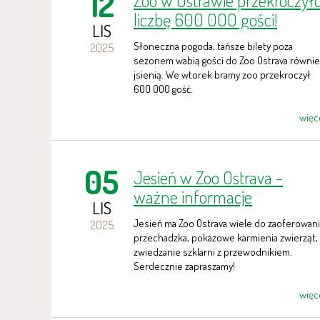
12
Zoo w Ostrawie przekroczył
liczbę 600 000 gości!
LIS
Jubileuszowy gość pojawił
Słoneczna pogoda, tańsze bilety poza
2025
się w ten wtorek.
sezonem wabią gości do Zoo Ostrava równie
jsienią. We wtorek bramy zoo przekroczył
600 000 gość.
więc
05
Jesień w Zoo Ostrava -
ważne informacje
LIS
Jesień ma Zoo Ostrava wiele do zaoferowani
2025
przechadzka, pokazowe karmienia zwierząt,
zwiedzanie szklarni z przewodnikiem.
Serdecznie zapraszamy!
więc