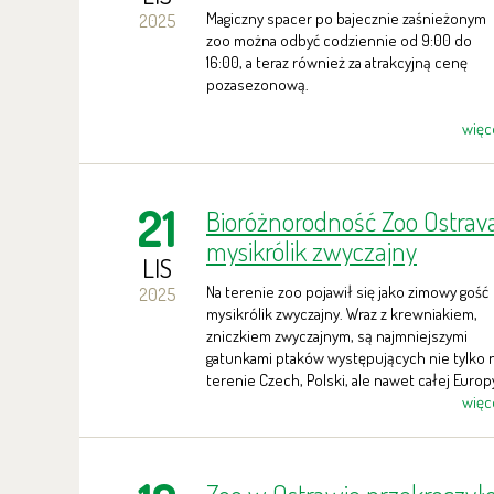
Magiczny spacer po bajecznie zaśnieżonym
2025
zoo można odbyć codziennie od 9:00 do
16:00, a teraz również za atrakcyjną cenę
pozasezonową.
więc
21
Bioróżnorodność Zoo Ostrava
mysikrólik zwyczajny
LIS
Na terenie zoo pojawił się jako zimowy gość
2025
mysikrólik zwyczajny. Wraz z krewniakiem,
zniczkiem zwyczajnym, są najmniejszymi
gatunkami ptaków występujących nie tylko 
terenie Czech, Polski, ale nawet całej Europ
więc