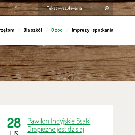
rzętom
Dla szkół
O zoo
Imprezy i spotkania
28
Pawilon Indyjskie Ssaki
Drapieżne jest dzisiaj
LIS