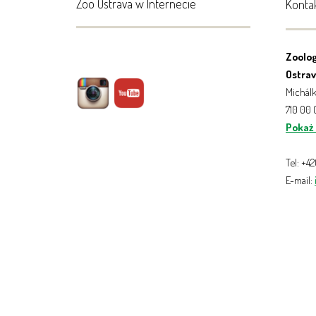
Zoo Ostrava w Internecie
Konta
Zoolog
Ostrava
Michálk
710 00
Pokaż
Tel: +4
E-mail: