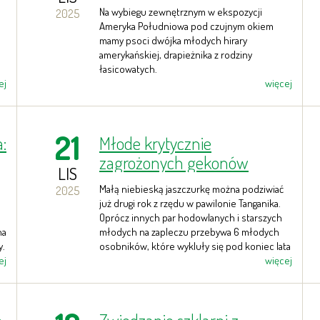
Na wybiegu zewnętrznym w ekspozycji
2025
Ameryka Południowa pod czujnym okiem
mamy psoci dwójka młodych hirary
amerykańskiej, drapieżnika z rodziny
łasicowatych.
ej
więcej
21
:
Młode krytycznie
zagrożonych gekonów
LIS
Williamsa w Zoo Ostrava
Małą niebieską jaszczurkę można podziwiać
2025
już drugi rok z rzędu w pawilonie Tanganika.
Oprócz innych par hodowlanych i starszych
na
młodych na zapleczu przebywa 6 młodych
y.
osobników, które wykluły się pod koniec lata
ej
i jesienią. Łącznie to 17 zwierząt.
więcej