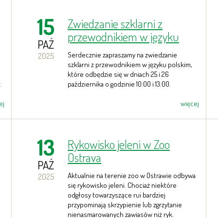
15
Zwiedzanie szklarni z
przewodnikiem w języku
PAŹ
polskim
Serdecznie zapraszamy na zwiedzanie
2025
szklarni z przewodnikiem w języku polskim,
które odbędzie się w dniach 25 i 26
z
października o godzinie 10:00 i 13:00.
ej
więcej
13
Rykowisko jeleni w Zoo
Ostrava
PAŹ
Aktualnie na terenie zoo w Ostrawie odbywa
2025
się rykowisko jeleni. Chociaż niektóre
odgłosy towarzyszące rui bardziej
przypominają skrzypienie lub zgrzytanie
nienasmarowanych zawiasów niż ryk.