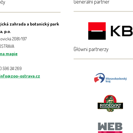
Generální partner
kty
ická zahrada a botanický park
, p.o.
ovická 2081/197
 OSTRAVA
Główni partnerzy
 na mapie
20 596 241 269
info@zoo-ostrava.cz