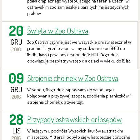
ptaka drapieżnego wystepującego na terenie Czech. W
ostrawskim zoo zamieszkała para tych majestatycznych
ptaków.
20
Święta w Zoo Ostrava
GRU
Zoo Ostrava czynne jest we wszystkie dni świąteczne! W
grudniu i styczniu zapraszamy codziennie od 9:00 do
2016
16:00 (kasy i pawilony czynne do 15:00). 24 grudnia
obowiązuje bezpłatny wstęp dla dzieci w wieku do 15 lat.
09
Strojenie choinek w Zoo Ostrava
GRU
W sobotę 10 grudnia zapraszamy do wspólnego
kolędowania przy żywej szopce, zdobienia pierniczków i
2016
strojenia choinek dla zwierząt.
28
Przygody ostrawskich orłosępów
LIS
W leżącym u podnóża Wysokich Taurów austriackim
miasteczku Mittersill odbyło się w listopadzie coroczne
2016