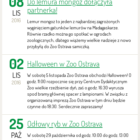
08
Do lemura mongoz dołączyła
partnerka!
LIS
2016
Lemur mongoz to jeden z najbardziej zagrożonych
wyginięciem gatunków lemurów na Madagaskarze.
Równie rzadko można go spotkać w ogrodach
zoologicznych, dlatego wiążemy wielkie nadzieje z nowo
przybyłą do Zoo Ostrava samiczką.
02
Halloween w Zoo Ostrava
LIS
W sobotę 5 listopada Zoo Ostrava obchodzi Halloween! O
godz. 11:00 rozpocznie się przy Centrum Dydaktycznym
2016
Zoo wielkie rzeźbienie dyń, zaś o godz. 16:30 wyrusza
spod bramy głównej spacer z lampionami. W związku z
organizowaną imprezą Zoo Ostrava w tym dniu będzie
czynne do 18:30. Serdecznie zapraszamy!
25
Odłowy ryb w Zoo Ostrava
PAŹ
W sobotę 29 października od godz. 10:00 do godz. 13:00