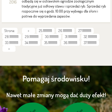
odbędą się w ostrawskim ogrodzie zoologicznym
2016
tradycyjne już odłowy stawu i sprzedaż ryb. Sprzedaż ryb
rozpocznie się o godz. 10:00 przy wybiegu dla słoni i
potrwa do wyprzedania zapasów.
Strona:
<
25.111111111111
26.111111111111
27.111111111111
28.111111111111
29.111111111111
30.111111111111
31.111111111111
32.111111111111
33.111111111111
34.111111111111
35.111111111111
36.111111111111
37.111111111111
>
Pomagaj środowisku!
Nawet małe zmiany mogą dać duży efekt!