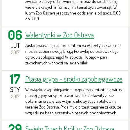
związane z przyrodą i zwierzętami oraz dowiedzieć się
wiele ciekawych informacji na temat życia zwierząt. W
lutym Zoo Ostrava jest czynne codziennie od godz. 9:00
do 17:00.
06
Walentynki w Zoo Ostrava
LUT
Zastanawiasz się nad prezentem na Walentynki? Już nie
musisz, zabierz swoją Drugą Połówkę do ostrawskiego
2017
ogrodu zoologicznego! W sobotę 11 lutego – para
zakochanych wchodzi na jeden bilet.
17
Ptasia grypa - środki zapobiegawcze
STY
W związku z zapobieganiem rozprzestrzeniania się wirusa
ptasiej grypy zarząd Zoo wprowadził całkowity zakaz
2017
dokarmiania zwierząt w tym dziko żyjących ptaków na
terenie Zoo Ostrava. Prosimy o przestrzeganie zakazu ze
względu na bezpieczeństwo naszych podopiecznych.
29
Święto Trzech Króli w Zoo Ostrava