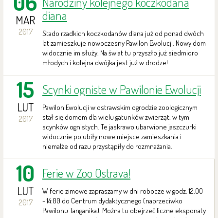
06
Narodziny kolejnego koczkodana
diana
MAR
2017
Stado rzadkich koczkodanów diana już od ponad dwóch
lat zamieszkuje nowoczesny Pawilon Ewolucji. Nowy dom
widocznie im służy. Na świat tu przyszło już siedmioro
młodych i kolejna dwójka jest już w drodze!
15
Scynki ogniste w Pawilonie Ewolucji
LUT
Pawilon Ewolucji w ostrawskim ogrodzie zoologicznym
stał się domem dla wielu gatunków zwierząt, w tym
2017
scynków ognistych. Te jaskrawo ubarwione jaszczurki
widocznie polubiły nowe miejsce zamieszkania i
niemalże od razu przystąpiły do rozmnażania.
10
Ferie w Zoo Ostrava!
LUT
W ferie zimowe zapraszamy w dni robocze w godz. 12:00
- 14:00 do Centrum dydaktycznego (naprzeciwko
2017
Pawilonu Tanganika). Można tu obejrzeć liczne eksponaty