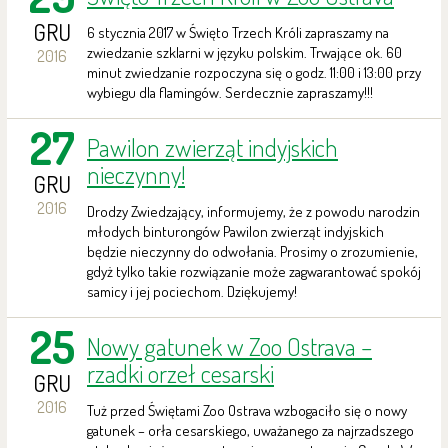
GRU
6 stycznia 2017 w Święto Trzech Króli zapraszamy na
zwiedzanie szklarni w języku polskim. Trwające ok. 60
2016
minut zwiedzanie rozpoczyna się o godz. 11:00 i 13:00 przy
wybiegu dla flamingów. Serdecznie zapraszamy!!!
27
Pawilon zwierząt indyjskich
nieczynny!
GRU
2016
Drodzy Zwiedzający, informujemy, że z powodu narodzin
młodych binturongów Pawilon zwierząt indyjskich
będzie nieczynny do odwołania. Prosimy o zrozumienie,
gdyż tylko takie rozwiązanie może zagwarantować spokój
samicy i jej pociechom. Dziękujemy!
25
Nowy gatunek w Zoo Ostrava –
rzadki orzeł cesarski
GRU
2016
Tuż przed Świętami Zoo Ostrava wzbogaciło się o nowy
gatunek – orła cesarskiego, uważanego za najrzadszego