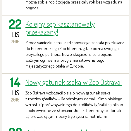
można sobie robić zdjęcia przez cały rok bez względu na
pogodę.
22
Kolejny sęp kasztanowaty
przekazany!
LIS
2016
Młoda samiczka sępa kasztanowatego została przekazana
do holenderskiego Zoo Rhenen, gdzie pozna swojego
przyszłego partnera. Nowo skojarzona para będzie
ważnym ogniwem w programie ratowania tego
majestatycznego ptaka w Europie.
14
Nowy gatunek ssaka w Zoo Ostrava!
LIS
Zoo Ostrava wzbogaciło się o nowy gatunek ssaka
z rodziny góralków - Dendrohyrax dorsali. Mimo niskiego
2016
wzrostu (porównywalnego do królików) góralki są blisko
spokrewnione ze słoniami. Góralki Dendrohyrax dorsali
są prowadzącymi nocny tryb życia samotnikami.