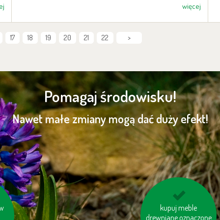
ej
więcej
17
18
19
20
21
22
>
Pomagaj środowisku!
Nawet małe zmiany mogą dać duży efekt!
 w
nie korzystaj z trybu
kupuj meble
drewniane oznaczone
„Standby“