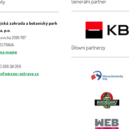
Generální partner
kty
ická zahrada a botanický park
, p.o.
ovická 2081/197
 OSTRAVA
Główni partnerzy
 na mapie
20 596 241 269
info@zoo-ostrava.cz