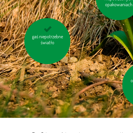
opakowaniach
gaś niepotrzebne
nie przegrzewaj
pomieszczeń
światło
o
en