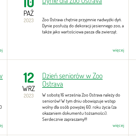
10
Dynie dla Zoo Ostrava
PAŹ
Zoo Ostrava chętnie przyjmnie nadwyżki dyń.
2023
Dynie posłużą do dekoracji jesiennego zoo, a
także jako wartościowa pasza dla zwierząt.
ej
więcej
12
w
Dzień seniorów w Zoo
Ostrava
WRZ
W sobotę 16 września Zoo Ostrava należy do
2023
seniorów! W tym dniu obowiązuje wstęp
00
wolny dla osób powyżej 60. roku życia (za
okazaniem dokumentu tożsamości).
Serdecznie zapraszamy!!!
ej
więcej