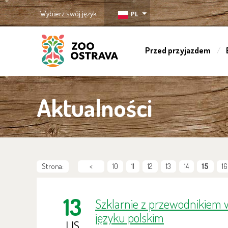
Wybierz swój język
PL
Przed przyjazdem
ZOO Ostrava
Aktualności
Strona:
<
10
11
12
13
14
15
16
13
Szklarnie z przewodnikiem 
języku polskim
LIS