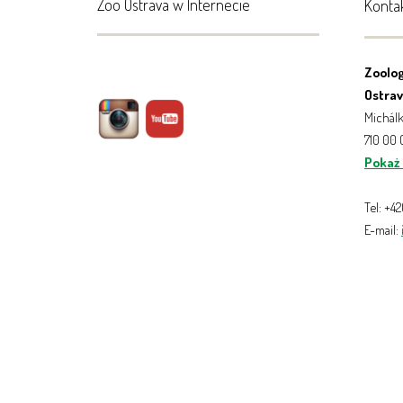
Zoo Ostrava w Internecie
Konta
Zoolog
Ostrava
Michálk
710 00
Pokaż
Tel: +4
E-mail: