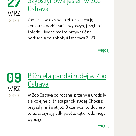
27
Szypszynowa jesień w Zoo
Ostrava
WRZ
Zoo Ostrava ogłasza piętnastą edycję
2023
konkursu w zbieraniu szypszyn, jarzębin i
żołędzi. Owoce można przywozić na
portiernię do soboty 4 listopada 2023.
więcej
09
Bliźnięta pandki rudej w Zoo
Ostrava
WRZ
W Zoo Ostrava po rocznej przerwie urodziły
2023
się kolejne bliźnięta pandki rudej. Chociaż
przyszły na świat już 18 czerwca, to dopiero
teraz zaczynają odkrywać zakątki rodzimego
wybiegu.
więcej