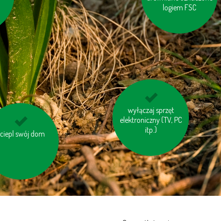
logiem FSC
oddawaj zużyty
wyłączaj sprzęt
sprzęt elektryczny do
elektroniczny (TV, PC
specjalnych
itp.)
ciepl swój dom
korzystaj z
kontenerów lub
ergooszczędnych
punktów
baterii