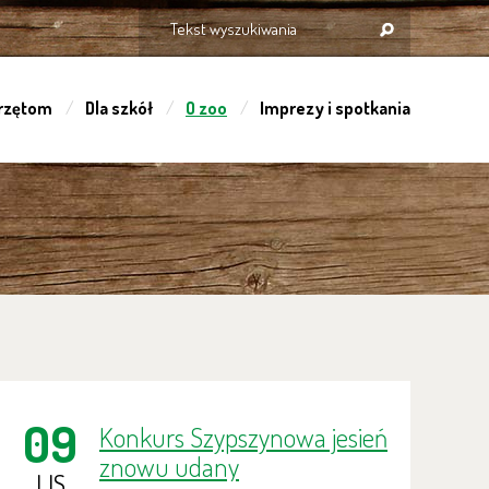
rzętom
Dla szkół
O zoo
Imprezy i spotkania
09
Konkurs Szypszynowa jesień
znowu udany
LIS