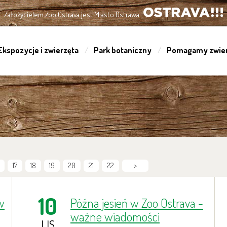
Założycielem Zoo Ostrava jest Miasto Ostrawa
OSTRAVA!!!
Ekspozycje i zwierzęta
Park botaniczny
Pomagamy zwie
17
18
19
20
21
22
>
10
w
Późna jesień w Zoo Ostrava -
ważne wiadomości
LIS