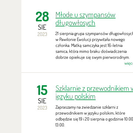
28
Młode u szympansów
długowłosych
SIE
21 sierpnia grupa szympansów długowłosyc
2023
w Pawilonie Ewolucji przywitała nowego
członka. Matką samczyka jest 16-letnia
samica, która mimo braku doświadczenia
dobrze opiekuje się swym pierworodnym.
więc
15
Szklarnie z przewodnikiem 
języku polskim
SIE
Zapraszamy na zwiedzanie szklarni z
2023
przewodnikiem w języku polskim, które
odbędzie się 19 i 20 sierpnia o godzinie 10:00
13:00.