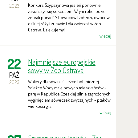
Konkurs Szypszynowa jesień ponownie
2023
zakończył się sukcesem. W ym roku ludzie
zebrali ponad 1,7 t owoców (żołędzi, owoców
dzikiej róży i żurawin) dla zwierząt w Zoo
Ostrava. Dziękujemy!
więcej
22
Najmniejsze europejskie
sowy w Zoo Ostrava
PAŹ
Woliery dla sów na ścieżce botanicznej
2023
Ścieżce Wody mają nowych mieszkańców -
parę w Republice Czeskiej silnie zagrożonych
wyginięciem sóweczek zwyczajnych - ptaków
wielkości gila.
więcej