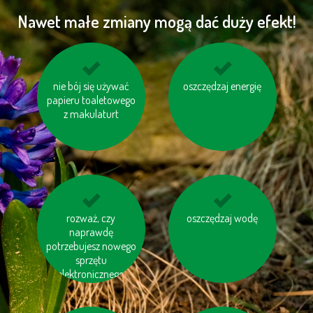
Nawet małe zmiany mogą dać duży efekt!
ogrzewaj swój dom
nie bój się używać
oszczędzaj energię
pomyśl o „ukrytej
papieru toaletowego
prawidłowo
wodzie“ w produktac
z makulaturt
korzystaj z transportu
rozważ, czy
oszczędzaj wodę
wybieraj schody
publicznego
naprawdę
zamiast windy
potrzebujesz nowego
sprzętu
elektronicznego