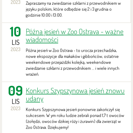
2023
Zapraszamy na zwiedzanie szklarni z przewodnikiem w
języku polskim, które odbędzie się 2 i 3 grudnia o
godzinie 10:00 i 13:00.
10
Późna jesień w Zoo Ostrava - ważne
wiadomości
LIS
2023
Późna jesień w Zoo Ostrava - to urocza przechadzka,
nowe ekspozycje dla makaków i gibbońców, ostatnie
weekendowe przejażdżki kolejką, weekendowe
zwiedzanie szklarni z przewodnikiem ... i wiele innych
wrażeń.
09
Konkurs Szypszynowa jesień znowu
udany
LIS
2023
Konkurs Szypszynowa jesień ponownie zakończył się
sukcesem. W ym roku ludzie zebrali ponad 1,7 t owoców
(żołędzi, owoców dzikiej róży i żurawin) dla zwierząt w
Zoo Ostrava. Dziękujemy!