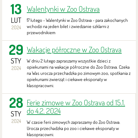
13
Walentynki w Zoo Ostrava
LUT
17 lutego - Walentynki w Zoo Ostrava - para zakochanych
wchodzi na jeden bilet i zwiedzanie szklarni z
2024
przewodnikiem
29
Wakacje półroczne w Zoo Ostrava
STY
W dniu 2 lutego zapraszamy wszystkie dzieci z
opiekunami na wakacje półroczne do Zoo Ostrava. Czeka
2024
na Was urocza przechadzka po zimowym zoo, spotkania z
opiekunami zwierząt i ciekawe eksponaty w
klasopracowni.
28
Ferie zimowe w Zoo Ostrava od 15.1.
do 4.2. 2024
STY
2024
W czasie ferii zimowych zapraszamy do Zoo Ostrava.
Urocza przechadzka po zoo i ciekawe eksponaty w
klasopracowni.