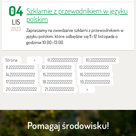
04
Szklarnie z przewodnikiem w języku
polskim
LIS
2023
Zapraszamy na zwiedzanie szklarni z przewodnikiem w
języku polskim, które odbędzie się 11 i 12 listopada o
godzinie 10:00 i 13:00.
Strona:
<
9.2222222222222
10.222222222222
11.222222222222
12.222222222222
13.222222222222
14.222222222222
15.222222222222
16.222222222222
17.222222222222
18.222222222222
19.222222222222
20.222222222222
21.222222222222
>
Pomagaj środowisku!