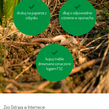
drukuj na papierze z
korzystaj z
dbaj o odpowiednie
gaś niepotrzebne
energooszczędnych
odzysku
ciśnienie w oponacha
światło
baterii
używaj ekologicznej
kupuj meble
drewniane oznaczone
chemii domowej
logiem FSC
Zoo Ostrava w Internecie