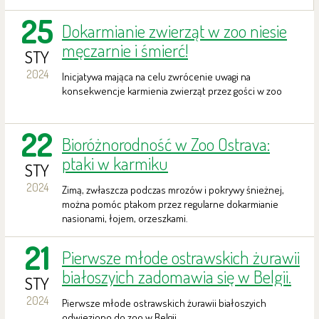
25
Dokarmianie zwierząt w zoo niesie
męczarnie i śmierć!
STY
2024
Inicjatywa mająca na celu zwrócenie uwagi na
konsekwencje karmienia zwierząt przez gości w zoo
22
Bioróżnorodność w Zoo Ostrava:
ptaki w karmiku
STY
2024
Zimą, zwłaszcza podczas mrozów i pokrywy śnieżnej,
można pomóc ptakom przez regularne dokarmianie
nasionami, łojem, orzeszkami.
21
Pierwsze młode ostrawskich żurawii
białoszyich zadomawia się w Belgii.
STY
2024
Pierwsze młode ostrawskich żurawii białoszyich
odwieziono do zoo w Belgii.