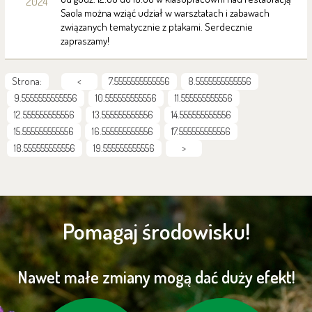
2024
Saola można wziąć udział w warsztatach i zabawach
związanych tematycznie z ptakami. Serdecznie
zapraszamy!
Strona:
<
7.5555555555556
8.5555555555556
9.5555555555556
10.555555555556
11.555555555556
12.555555555556
13.555555555556
14.555555555556
15.555555555556
16.555555555556
17.555555555556
18.555555555556
19.555555555556
>
Pomagaj środowisku!
Nawet małe zmiany mogą dać duży efekt!