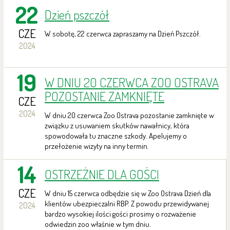
22
Dzień pszczół
CZE
W sobotę, 22 czerwca zapraszamy na Dzień Pszczół.
2024
19
W DNIU 20 CZERWCA ZOO OSTRAVA
POZOSTANIE ZAMKNIĘTE
CZE
2024
W dniu 20 czerwca Zoo Ostrava pozostanie zamknięte w
związku z usuwaniem skutków nawałnicy, która
spowodowała tu znaczne szkody. Apelujemy o
przełożenie wizyty na inny termin.
14
OSTRZEŻNIE DLA GOŚCI
CZE
W dniu 15 czerwca odbędzie się w Zoo Ostrava Dzień dla
klientów ubezpieczalni RBP. Z powodu przewidywanej
2024
bardzo wysokiej ilości gości prosimy o rozważenie
odwiedzin zoo właśnie w tym dniu.