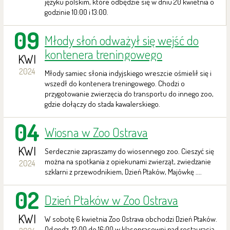
języku polskim, które odbędzie się w dniu 20 kwietnia o
godzinie 10:00 i 13:00.
09
Młody słoń odważył się wejść do
kontenera treningowego
KWI
2024
Młody samiec słonia indyjskiego wreszcie ośmielił się i
wszedł do kontenera treningowego. Chodzi o
przygotowanie zwierzęcia do transportu do innego zoo,
gdzie dołączy do stada kawalerskiego.
04
Wiosna w Zoo Ostrava
KWI
Serdecznie zapraszamy do wiosennego zoo. Cieszyć się
można na spotkania z opiekunami zwierząt, zwiedzanie
2024
szklarni z przewodnikiem, Dzień Ptaków, Majówkę ....
02
Dzień Ptaków w Zoo Ostrava
KWI
W sobotę 6 kwietnia Zoo Ostrava obchodzi Dzień Ptaków.
Od godz. 12:00 do 16:00 w klasopracowni nad restauracją