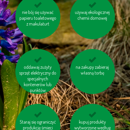
unikaj jedzenia pang i
nie bój się używać
używaj ekologicznej
unikaj odpadów w
papieru toaletowego
tuńczyków
chemii domowej
niepotrzebnych
z makulaturt
opakowaniach
oddawaj zużyty
korzystaj z
na zakupy zabieraj
nie spalaj śmieci
sprzęt elektryczny do
samochodu w kilka
własną torbę
osób, jeśli macie
specjalnych
kontenerów lub
wspólną drogę
punktów
Staraj się ograniczyć
kupuj sezonowe
kupuj produkty z
kupuj produkty
warzywa i owoce
produkcję śmieci
wytworzone według
odzysku