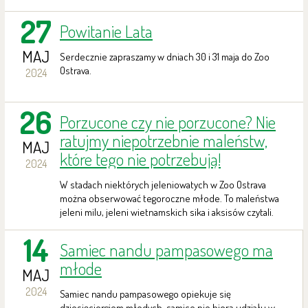
27
Powitanie Lata
MAJ
Serdecznie zapraszamy w dniach 30 i 31 maja do Zoo
Ostrava.
2024
26
Porzucone czy nie porzucone? Nie
ratujmy niepotrzebnie maleństw,
MAJ
które tego nie potrzebują!
2024
W stadach niektórych jeleniowatych w Zoo Ostrava
można obserwować tegoroczne młode. To maleństwa
jeleni milu, jeleni wietnamskich sika i aksisów czytali.
14
Samiec nandu pampasowego ma
młode
MAJ
2024
Samiec nandu pampasowego opiekuje się
dziesięciorgiem młodych, samice nie biorą udziału w