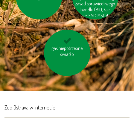
pochodzące z Twojej
zasad sprawiedliwego
okolicy
handlu (BIO, Fair
trade, FSC, MSC itp.)
gaś niepotrzebne
kupuj produkty
regionalne
światło
Zoo Ostrava w Internecie