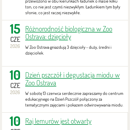
przewożono w obu kierunkach ładunek o masie kilku
ton, co nie jest czymś niezwykłym. Ładunkiem tym były
słonie, co jest raczej niezwykłe.
15
Różnorodność biologiczna w Zoo
Ostrava: dzięcioły
CZE
2026
W Zoo Ostrava gniazdują 3 dzięcioły - duży, średni i
dzięciołek.
10
Dzień pszczół i degustacja miodu w
Zoo Ostrava
CZE
2026
W sobotę 13 czerwca serdecznie zapraszamy do centrum
edukacyjnego na Dzień Pszczół połączony za
tematycznymi zajęciami i pokazem odwirowywania miodu.
10
Raj lemurów jest otwarty