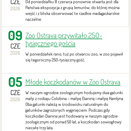
CZE
Od poniedziałku 8 czerwca ponownie otwarta jest dla
Państwa ekspozycja z grupą lemurów, do której można
2026
wejść i z bliska obserwować te rzadkie madagaskarskie
naczelne.
09
Zoo Ostrava przywitało 250-
tysięcznego gościa
CZE
2026
W poniedziałek rano, tuż po otwarciu zoo, w zoo pojawił
się tegoroczny 250-tysięczny gość.
05
Młode koczkodanów w Zoo Ostrava
CZE
W naszym ogrodzie zoologicznym hodujemy dwa gatunki
małp z rodzaju Colobina – małpę Dianinę i małpę Hamlyna.
2026
Oba gatunki należą w środowisku naturalnym do
gatunków zagrożonych wyginięciem. Podczas gdy
koczkodan Dianina jest hodowany w naszym ogrodzie
zoologicznym od ponad 50 lat, a koczkodan sowiogłowy
niecałe trzy lata.