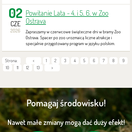
02
Powitanie Lata - 4. i 5. 6. w Zoo
Ostrava
CZE
2026
Zapraszamy w czerwcowe świąteczne dni w bramy Zoo
Ostrava. Spacer po zoo urozmaicą liczne atrakcje i
specjalnie przygotowany program w języku polskim.
Strona:
<
1
2
3
4
5
6
7
8
9
10
11
12
13
>
Pomagaj środowisku!
Nawet małe zmiany mogą dać duży efekt!