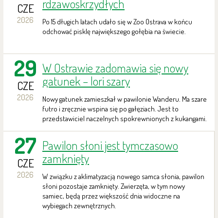
rdzawoskrzydłych
CZE
2026
Po 15 długich latach udało się w Zoo Ostrava w końcu
odchować pisklę największego gołębia na świecie.
29
W Ostrawie zadomawia się nowy
gatunek – lori szary
CZE
2026
Nowy gatunek zamieszkał w pawilonie Wanderu. Ma szare
futro i zręcznie wspina się po gałęziach. Jest to
przedstawiciel naczelnych spokrewnionych z kukangami.
27
Pawilon słoni jest tymczasowo
zamknięty
CZE
2026
W związku z aklimatyzacją nowego samca słonia, pawilon
słoni pozostaje zamknięty. Zwierzęta, w tym nowy
samiec, będą przez większość dnia widoczne na
wybiegach zewnętrznych.