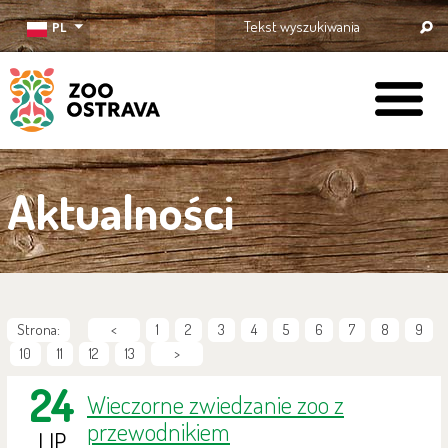
PL
ZOO Ostrava
Aktualności
Strona:
<
1
2
3
4
5
6
7
8
9
10
11
12
13
>
24
Wieczorne zwiedzanie zoo z
przewodnikiem
LIP