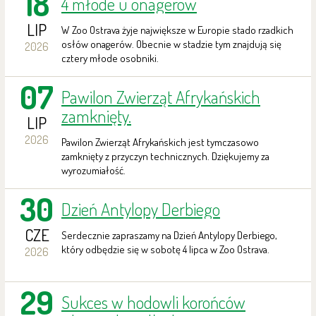
18
4 młode u onagerów
LIP
W Zoo Ostrava żyje największe w Europie stado rzadkich
osłów onagerów. Obecnie w stadzie tym znajdują się
2026
cztery młode osobniki.
07
Pawilon Zwierząt Afrykańskich
zamknięty.
LIP
2026
Pawilon Zwierząt Afrykańskich jest tymczasowo
zamknięty z przyczyn technicznych. Dziękujemy za
wyrozumiałość.
30
Dzień Antylopy Derbiego
CZE
Serdecznie zapraszamy na Dzień Antylopy Derbiego,
który odbędzie się w sobotę 4 lipca w Zoo Ostrava.
2026
29
Sukces w hodowli korońców