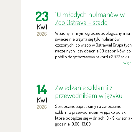
23
10 młodych hulmanów w
Zoo Ostrava – stado
KWI
hodowlane pobiło kolejny
W żadnym innym ogrodzie zoologicznym na
2026
rekord
świecie nie trzyma się tylu hulmanów
czczonych, co w zoo w Ostrawie! Grupa tych
naczelnych liczy obecnie 39 osobników, co
pobiło dotychczasowy rekord z 2022 roku.
więc
14
Zwiedzanie szklarni z
przewodnikiem w języku
KWI
polskim
Serdecznie zapraszamy na zwiedzanie
2026
szklarni z przewodnikiem w języku polskim,
które odbędzie się w dniach 18 -19 kwietnia 
godzinie 10:00 i 13:00.