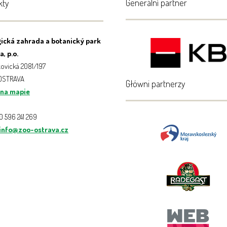
Generální partner
kty
ická zahrada a botanický park
, p.o.
ovická 2081/197
 OSTRAVA
Główni partnerzy
 na mapie
20 596 241 269
info@zoo-ostrava.cz