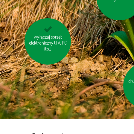
specjalnych
kontenerów lub
punktów
oszczędzaj wodę
wyłączaj sprzęt
elektroniczny (TV, PC
itp.)
dru
po