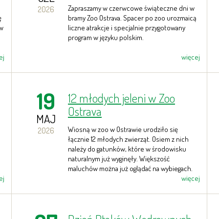
Zapraszamy w czerwcowe świąteczne dni w
2026
ę
bramy Zoo Ostrava. Spacer po zoo urozmaicą
 w
liczne atrakcje i specjalnie przygotowany
program w języku polskim.
ej
więcej
19
12 młodych jeleni w Zoo
Ostrava
MAJ
Wiosną w zoo w Ostrawie urodziło się
2026
łącznie 12 młodych zwierząt. Osiem z nich
należy do gatunków, które w środowisku
naturalnym już wyginęły. Większość
maluchów można już oglądać na wybiegach.
ej
więcej