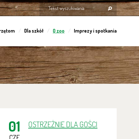
rzętom
Dla szkół
O zoo
Imprezy i spotkania
01
OSTRZEŻNIE DLA GOŚCI
CZE