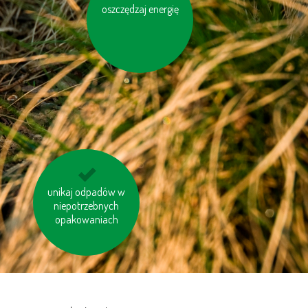
oszczędzaj energię
korzystaj z
samochodu w kilka
osób, jeśli macie
wspólną drogę
unikaj odpadów w
nie spalaj śmieci
niepotrzebnych
opakowaniach