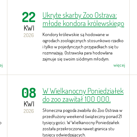
22
Ukryte skarby Zoo Ostrava:
młode kondora królewskiego
KWI
Kondory królewskie są hodowane w
2026
ogrodach zoologicznych stosunkowo rzadko
i tylko w pojedynczych przypadkach się tu
rozmnażają. Ostrawska para hodowlana
zajmuje się swoim siódmym młodym.
ej
więcej
08
W Wielkanocny Poniedziałek
do zoo zawitał 100 000.
KWI
gość
Słoneczna pogoda zwabiła do Zoo Ostrava w
2026
przedłużony weekend świąteczny ponad 21
o
tysięcy gości. W Wielkanocny Poniedziałek
została przekroczona nawet granica stu
tysięcy odwiedzających.