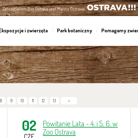
Założycielem Zoo Ostrava jest Miasto Ostrawa
OSTRAVA!!!
Ekspozycje i zwierzęta
Park botaniczny
Pomagamy zwie
8
9
10
11
12
13
>
02
Powitanie Lata - 4. i 5. 6. w
Zoo Ostrava
CZE