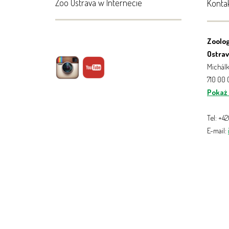
Zoo Ostrava w Internecie
Konta
Zoolog
Ostrava
Michálk
710 00
Pokaż
Tel: +4
E-mail: