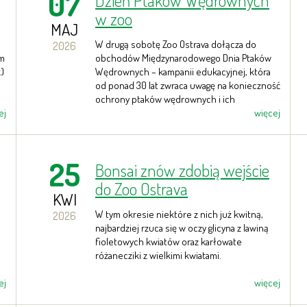
07
Dzień Ptaków Wędrownych
w zoo
MAJ
W drugą sobotę Zoo Ostrava dołącza do
2026
em
obchodów Międzynarodowego Dnia Ptaków
)
Wędrownych – kampanii edukacyjnej, która
od ponad 30 lat zwraca uwagę na konieczność
ochrony ptaków wędrownych i ich
ej
naturalnych siedlisk.
więcej
25
Bonsai znów zdobią wejście
do Zoo Ostrava
KWI
a
W tym okresie niektóre z nich już kwitną,
2026
najbardziej rzuca się w oczy glicyna z lawiną
fioletowych kwiatów oraz karłowate
różanecziki z wielkimi kwiatami.
ej
więcej