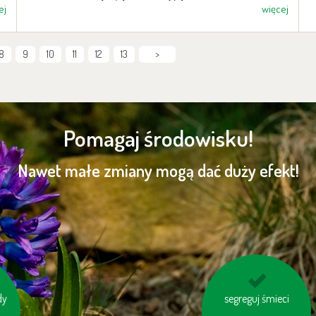
ej
więcej
8
9
10
11
12
13
>
Pomagaj środowisku!
Nawet małe zmiany mogą dać duży efekt!
dy
segreguj śmieci
korzystaj z
 do
energooszczędnych