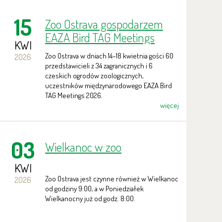
15
Zoo Ostrava gospodarzem
EAZA Bird TAG Meetings
KWI
2026
Zoo Ostrava w dniach 14–18 kwietnia gości 60
2026
przedstawicieli z 34 zagranicznych i 6
czeskich ogrodów zoologicznych,
uczestników międzynarodowego EAZA Bird
TAG Meetings 2026.
więcej
03
Wielkanoc w zoo
KWI
Zoo Ostrava jest czynne również w Wielkanoc
2026
od godziny 9:00, a w Poniedziałek
Wielkanocny już od godz. 8:00.