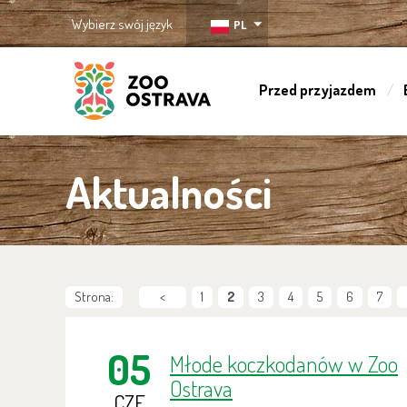
Wybierz swój język
PL
Przed przyjazdem
ZOO Ostrava
Aktualności
Strona:
<
1
2
3
4
5
6
7
05
Młode koczkodanów w Zoo
Ostrava
CZE