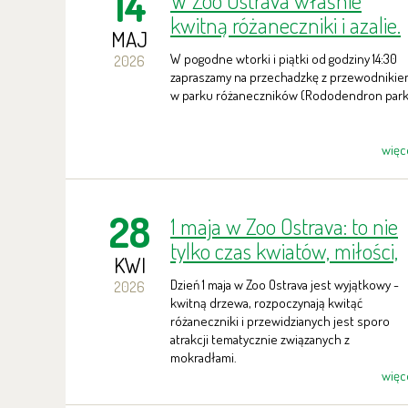
14
W Zoo Ostrava właśnie
kwitną różaneczniki i azalie.
MAJ
W pogodne wtorki i piątki od godziny 14:30
2026
zapraszamy na przechadzkę z przewodniki
w parku różaneczników (Rododendron park
więc
28
1 maja w Zoo Ostrava: to nie
tylko czas kwiatów, miłości,
KWI
ale też mokradeł: wyjątkow
Dzień 1 maja w Zoo Ostrava jest wyjątkowy -
2026
akcja w zoo
kwitną drzewa, rozpoczynają kwitąć
różaneczniki i przewidzianych jest sporo
atrakcji tematycznie związanych z
mokradłami.
więc