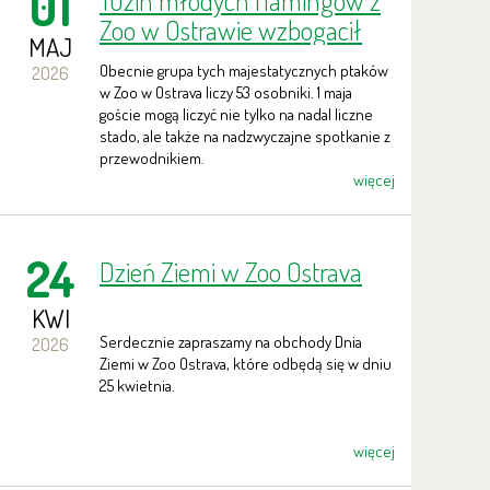
01
Tuzin młodych flamingów z
Zoo w Ostrawie wzbogacił
MAJ
stado w Zoo w Karlsruhe
Obecnie grupa tych majestatycznych ptaków
2026
w Zoo w Ostrava liczy 53 osobniki. 1 maja
goście mogą liczyć nie tylko na nadal liczne
stado, ale także na nadzwyczajne spotkanie z
przewodnikiem.
więcej
24
Dzień Ziemi w Zoo Ostrava
KWI
Serdecznie zapraszamy na obchody Dnia
2026
Ziemi w Zoo Ostrava, które odbędą się w dniu
25 kwietnia.
więcej