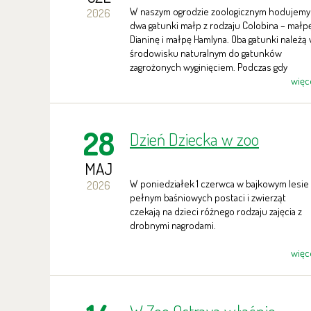
W naszym ogrodzie zoologicznym hodujemy
2026
dwa gatunki małp z rodzaju Colobina – małp
Dianinę i małpę Hamlyna. Oba gatunki należą
środowisku naturalnym do gatunków
zagrożonych wyginięciem. Podczas gdy
koczkodan Dianina jest hodowany w naszym
więc
ogrodzie zoologicznym od ponad 50 lat, a
koczkodan sowiogłowy niecałe trzy lata.
28
Dzień Dziecka w zoo
MAJ
W poniedziałek 1 czerwca w bajkowym lesie
2026
pełnym baśniowych postaci i zwierząt
czekają na dzieci różnego rodzaju zajęcia z
drobnymi nagrodami.
więc