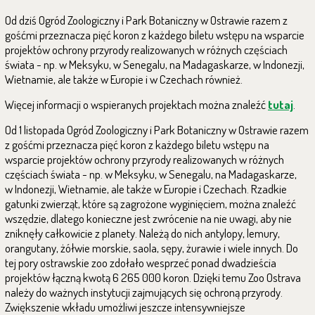
Od dziś Ogród Zoologiczny i Park Botaniczny w Ostrawie razem z
gośćmi przeznacza pięć koron z każdego biletu wstępu na wsparcie
projektów ochrony przyrody realizowanych w różnych częściach
świata - np. w Meksyku, w Senegalu, na Madagaskarze, w Indonezji,
Wietnamie, ale także w Europie i w Czechach również.
Więcej informacji o wspieranych projektach można znaleźć
tutaj
.
Od 1 listopada Ogród Zoologiczny i Park Botaniczny w Ostrawie razem
z gośćmi przeznacza pięć koron z każdego biletu wstępu na
wsparcie projektów ochrony przyrody realizowanych w różnych
częściach świata - np. w Meksyku, w Senegalu, na Madagaskarze,
w Indonezji, Wietnamie, ale także w Europie i Czechach. Rzadkie
gatunki zwierząt, które są zagrożone wyginięciem, można znaleźć
wszędzie, dlatego konieczne jest zwrócenie na nie uwagi, aby nie
zniknęły całkowicie z planety. Należą do nich antylopy, lemury,
orangutany, żółwie morskie, saola, sępy, żurawie i wiele innych. Do
tej pory ostrawskie zoo zdołało wesprzeć ponad dwadzieścia
projektów łączną kwotą 6 265 000 koron. Dzięki temu Zoo Ostrava
należy do ważnych instytucji zajmujących się ochroną przyrody.
Zwiększenie wkładu umożliwi jeszcze intensywniejsze