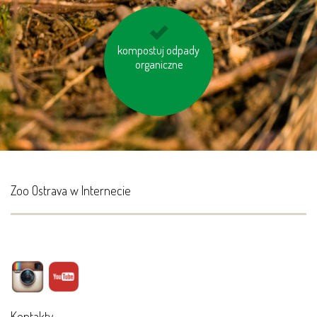
kompostuj odpady
gaś niepotrzebne
organiczne
światło
Zoo Ostrava w Internecie
Kontakty