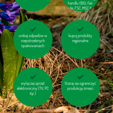
handlu (BIO, Fair
wspólną drogę
trade, FSC, MSC itp.)
unikaj odpadów w
wybieraj schody
ociepl swój dom
kupuj produkty
niepotrzebnych
zamiast windy
regionalne
opakowaniach
oddawaj zużyty
wyłączaj sprzęt
Staraj się ograniczyć
jeździj na rowerze
sprzęt elektryczny do
elektroniczny (TV, PC
produkcję śmieci
specjalnych
itp.)
kontenerów lub
punktów