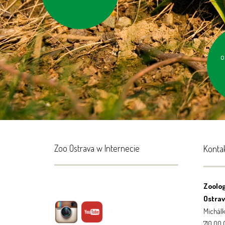
nie
o
Zoo Ostrava w Internecie
Konta
Zoolog
Ostrava
Michálk
710 00