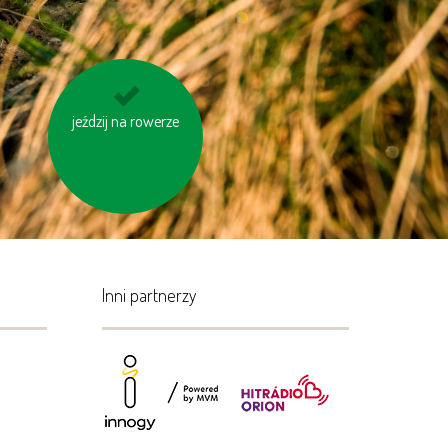
jeździj na rowerze
korzystaj z
energooszczędnych
baterii
Inni partnerzy