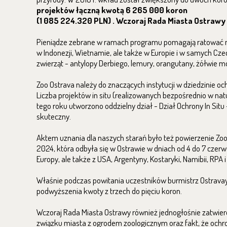
projektów łączną kwotą 6 265 000 koron
(1 085 224.320 PLN)
.
Wczoraj Rada Miasta Ostrawy z
Pieniądze zebrane w ramach programu pomagają ratować na
w Indonezji, Wietnamie, ale także w Europie i w samych Cz
zwierząt - antylopy Derbiego, lemury, orangutany, żółwie mor
Zoo Ostrava należy do znaczących instytucji w dziedzinie oc
Liczba projektów in situ (realizowanych bezpośrednio w n
tego roku utworzono oddzielny dział - Dział Ochrony In Si
skuteczny.
Aktem uznania dla naszych starań było też powierzenie Zo
2024, która odbyła się w Ostrawie w dniach od 4 do 7 czerwca
Europy, ale także z USA, Argentyny, Kostaryki, Namibii, RPA i 
Właśnie podczas powitania uczestników burmistrz Ostravay 
podwyższenia kwoty z trzech do pięciu koron.
Wczoraj Rada Miasta Ostrawy również jednogłośnie zatwierd
związku miasta z ogrodem zoologicznym oraz fakt, że och