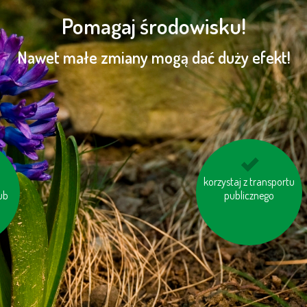
Pomagaj środowisku!
Nawet małe zmiany mogą dać duży efekt!
korzystaj z transportu
pomyśl o „ukrytej
ub
wodzie“ w produktac
publicznego