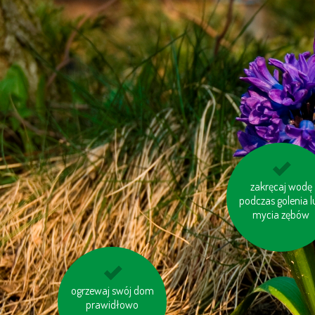
nie przegrzewaj
zakręcaj wodę
podczas golenia l
pomieszczeń
mycia zębów
używaj ekologicznej
ogrzewaj swój dom
chemii domowej
prawidłowo