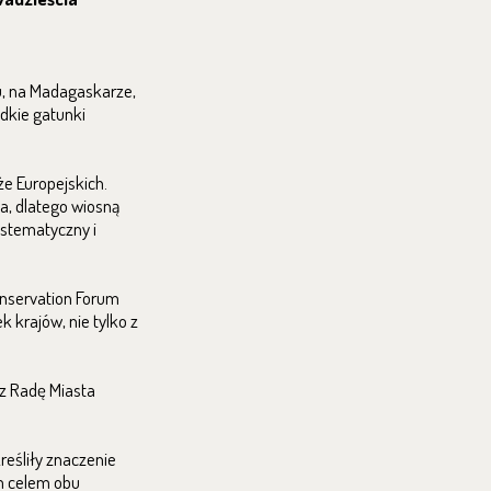
u, na Madagaskarze,
dkie gatunki
że Europejskich.
a, dlatego wiosną
ystematyczny i
onservation Forum
k krajów, nie tylko z
ez Radę Miasta
reśliły znaczenie
m celem obu