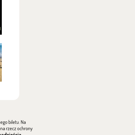
go biletu. Na
 na rzecz ochrony
wadzieścia