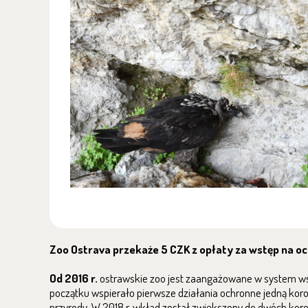
Zoo Ostrava przekaże 5 CZK z opłaty za wstęp na oc
Od 2016 r.
ostrawskie zoo jest zaangażowane w system wsp
początku wspierało pierwsze działania ochronne jedną koron
przyrody. W 2018 r. wkład został zwiększony do dwóch koron 