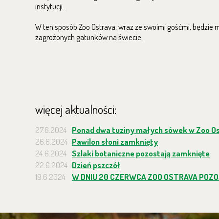
instytucji.
W ten sposób Zoo Ostrava, wraz ze swoimi gośćmi, będzie m
zagrożonych gatunków na świecie.
więcej aktualności:
27.6.2024
Ponad dwa tuziny małych sówek w Zoo O
26.6.2024
Pawilon słoni zamknięty
24.6.2024
Szlaki botaniczne pozostają zamknięte
22.6.2024
Dzień pszczół
19.6.2024
W DNIU 20 CZERWCA ZOO OSTRAVA POZO