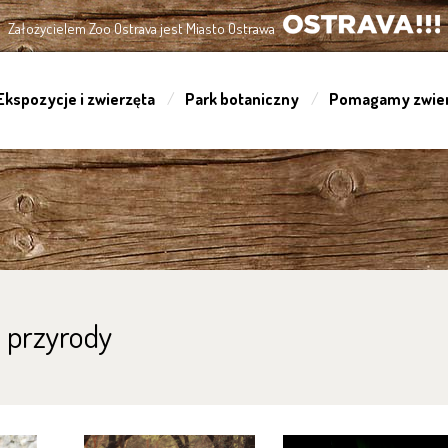
Założycielem Zoo Ostrava jest Miasto Ostrawa
OSTRAVA!!!
Ekspozycje i zwierzęta
Park botaniczny
Pomagamy zwie
ę przyrody