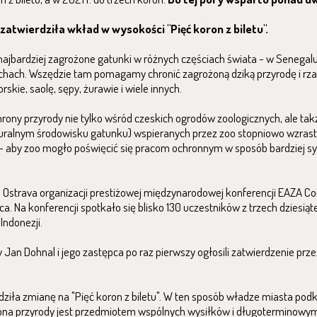
atwierdziła wkład w wysokości "Pięć koron z biletu".
jbardziej zagrożone gatunki w różnych częściach świata - w Senegal
echach. Wszędzie tam pomagamy chronić zagrożoną dziką przyrodę i rza
skie, saolę, sępy, żurawie i wiele innych.
hrony przyrody nie tylko wśród czeskich ogrodów zoologicznych, ale tak
aturalnym środowisku gatunku) wspieranych przez zoo stopniowo wzrast
tu - aby zoo mogło poświęcić się pracom ochronnym w sposób bardziej s
o Ostrava organizacji prestiżowej międzynarodowej konferencji EAZA C
. Na konferencji spotkało się blisko 130 uczestników z trzech dziesiąte
Indonezji.
Jan Dohnal i jego zastępca po raz pierwszy ogłosili zatwierdzenie prz
ziła zmianę na "Pięć koron z biletu". W ten sposób władze miasta podk
rona przyrody jest przedmiotem wspólnych wysiłków i długoterminowy