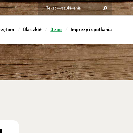
rzętom
Dla szkół
O zoo
Imprezy i spotkania