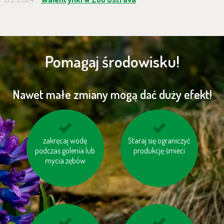
Pomagaj środowisku!
Nawet małe zmiany mogą dać duży efekt!
zakręcaj wodę
korzystaj z
Staraj się ograniczyć
pomyśl o „ukrytej
podczas golenia lub
samochodu w kilka
wodzie“ w produktac
produkcję śmieci
osób, jeśli macie
mycia zębów
wspólną drogę