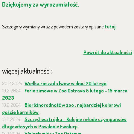
Dziękujemy za wyrozumiałość.
Szczegóły wymiany wraz z powodem zostały opisane
tutaj
.
Powrót do aktualności
więcej aktualności:
20.2.2024
Wielka roszada lwów w dniu 20 lutego
19.2.2024
Ferie zimowe w Zoo Ostrava 5 lutego - 15 marca
2023
18.2.2024
Bioróżnorodność w zoo : najbardziej kolorowi
goście karmików
13.2.2024
Szczęśliwa trójka - Kolejne młode szympansów
długowłosych w Pawilonie Ewolucji
13.2.2024
Walentynki w Zoo Ostrava