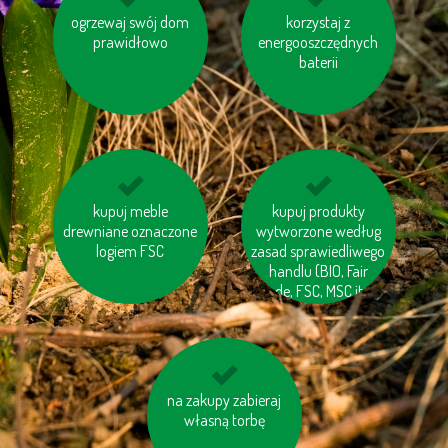
ogrzewaj swój dom
kompostuj odpady
wybieraj schody
korzystaj z
prawidłowo
organiczne
energooszczędnych
zamiast windy
baterii
jeździj na rowerze
kupuj meble
kupuj produkty
rozważ, czy
drewniane oznaczone
wytworzone według
naprawdę
logiem FSC
zasad sprawiedliwego
potrzebujesz nowego
handlu (BIO, Fair
sprzętu
trade, FSC, MSC itp.)
elektronicznego
unikaj jedzenia pang i
na zakupy zabieraj
własną torbę
tuńczyków