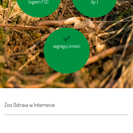
logiem FSC
itp.)
kupuj produkty z
segreguj śmieci
odzysku
Zoo Ostrava w Internecie