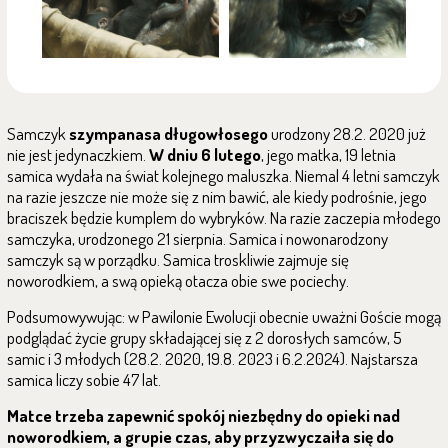
Samczyk
szympanasa długowłosego
urodzony 28.2. 2020 już
nie jest jedynaczkiem.
W dniu 6 lutego
, jego matka, 19 letnia
samica wydała na świat kolejnego maluszka. Niemal 4 letni samczyk
na razie jeszcze nie może się z nim bawić, ale kiedy podrośnie, jego
braciszek będzie kumplem do wybryków. Na razie zaczepia młodego
samczyka, urodzonego 21 sierpnia. Samica i nowonarodzony
samczyk są w porządku. Samica troskliwie zajmuje się
noworodkiem, a swą opieką otacza obie swe pociechy.
Podsumowywując: w Pawilonie Ewolucji obecnie uważni Goście mogą
podglądać życie grupy składającej się z 2 dorosłych samców, 5
samic i 3 młodych (28.2. 2020, 19.8. 2023 i 6.2.2024). Najstarsza
samica liczy sobie 47 lat.
Matce trzeba zapewnić spokój niezbędny do opieki nad
noworodkiem, a grupie czas, aby przyzwyczaiła się do