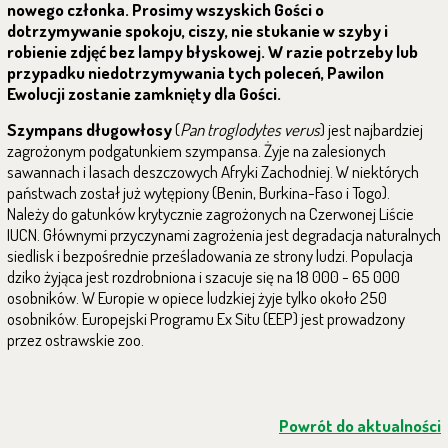
nowego członka. Prosimy wszyskich Gości o
dotrzymywanie spokoju, ciszy, nie stukanie w szyby i
robienie zdjęć bez lampy błyskowej. W razie potrzeby lub
przypadku niedotrzymywania tych poleceń, Pawilon
Ewolucji zostanie zamknięty dla Gości.
Szympans długowłosy
(
Pan troglodytes verus
) jest najbardziej
zagrożonym podgatunkiem szympansa. Żyje na zalesionych
sawannach i lasach deszczowych Afryki Zachodniej. W niektórych
państwach został już wytępiony (Benin, Burkina-Faso i Togo).
Należy do gatunków krytycznie zagrożonych na Czerwonej Liście
IUCN. Głównymi przyczynami zagrożenia jest degradacja naturalnych
siedlisk i bezpośrednie prześladowania ze strony ludzi. Populacja
dziko żyjąca jest rozdrobniona i szacuje się na 18 000 - 65 000
osobników. W Europie w opiece ludzkiej żyje tylko około 250
osobników. Europejski Programu Ex Situ (EEP) jest prowadzony
przez ostrawskie zoo.
Powrót do aktualności