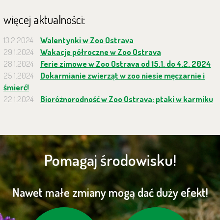
więcej aktualności:
13.2.2024
Walentynki w Zoo Ostrava
29.1.2024
Wakacje półroczne w Zoo Ostrava
28.1.2024
Ferie zimowe w Zoo Ostrava od 15.1. do 4.2. 2024
25.1.2024
Dokarmianie zwierząt w zoo niesie męczarnie i
śmierć!
22.1.2024
Bioróżnorodność w Zoo Ostrava: ptaki w karmiku
Pomagaj środowisku!
Nawet małe zmiany mogą dać duży efekt!