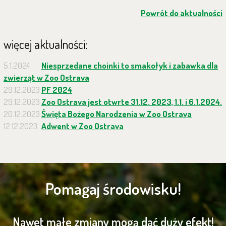
Powrót do aktualności
więcej aktualności:
5.1.2024
Niesprzedane choinki to smakołyk i zabawka dla
zwierząt w Zoo Ostrava
29.12.2023
PF 2024
29.12.2023
Zoo Ostrava jest otwrte 31.12. 2023, 1.1. i 6.1.2024.
20.12.2023
Święta Bożego Narodzenia w Zoo Ostrava
12.12.2023
Adwent w Zoo Ostrava
Pomagaj środowisku!
Nawet małe zmiany mogą dać duży efekt!