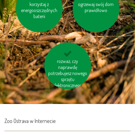
gaś niepotrzebne
korzystaj z
ogrzewaj swój dom
oddawaj zużyty
energooszczędnych
światło
sprzęt elektryczny do
prawidłowo
baterii
specjalnych
kontenerów lub
punktów
jedz miejscowe ryby
rozważ, czy
naprawdę
potrzebujesz nowego
sprzętu
elektronicznego
Zoo Ostrava w Internecie