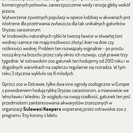
komercyjnych połowów, zanieczyszczenie wody i erozję gleby wokół
jeziora.
Wytworzenie żywotnych populacji w opiece ludzkiej w akwariach jest
istotnene dla przetrwania zwłaszcza dla tak unikalnych gatunków
Oryzias sarasinorum.
W środowisku naturalnych rybki te tworzą ławice w otwartej toni
wodnej i samice nie mają możliwosci złożyć ikier na dnie czy
roślinności wodnej. Problem ten rozwiązały orginalnie - po prostu
noszą ikry na brzuchu przez cały okres ich rozwoju, czyli prawie trzy
tygodnie. W ostrawskim zoo gatunek ten hodujemy od 2013 roku i w
dogodnych warunkach na zapleczu regularnie się rozradza. W tym
roku 3 stycznia wykluło się 8 młodych.
Oprócz zoo w Ostrawie, tylko dwa inne ogrody zoologiczne w Europie
z powodzeniem hodują rybkę Oryzias sarasinorum, a mianowicie we
Wrocławiu i Wiedniu. Ze względu na swoją rzadkość, gatunek ten jest
przedmiotem zainteresowania akwarystów zrzeszonych w
organizacji
Sulawesi Keepers
wspieranej przez ostrawskie zoo z
programu Trzy korony z biletu.