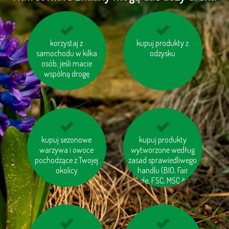
kompostuj odpady
korzystaj z
unikaj odpadów w
kupuj produkty z
samochodu w kilka
organiczne
niepotrzebnych
odzysku
osób, jeśli macie
opakowaniach
wspólną drogę
oszczędzaj wodę
kupuj sezonowe
Staraj się ograniczyć
kupuj produkty
warzywa i owoce
wytworzone według
produkcję śmieci
pochodzące z Twojej
zasad sprawiedliwego
okolicy
handlu (BIO, Fair
trade, FSC, MSC itp.)