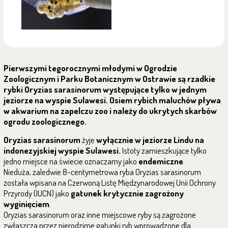
Pierwszymi tegorocznymi młodymi w Ogrodzie
Zoologicznym i Parku Botanicznym w Ostrawie są rzadkie
rybki Oryzias sarasinorum występujące tylko w jednym
jeziorze na wyspie Sulawesi. Osiem rybich maluchów pływa
w akwarium na zapelczu zoo i należy do ukrytych skarbów
ogrodu zoologicznego.
Oryzias sarasinorum
żyje
wyłącznie w jeziorze Lindu na
indonezyjskiej wyspie Sulawesi.
Istoty zamieszkujące tylko
jedno miejsce na świecie oznaczamy jako
endemiczne
.
Nieduża, zaledwie 8-centymetrowa ryba Oryzias sarasinorum
została wpisana na Czerwoną Listę Międzynarodowej Unii Ochrony
Przyrody (IUCN) jako
gatunek krytycznie zagrożony
wyginięciem
.
Oryzias sarasinorum oraz inne miejscowe ryby są zagrożone
zwłaszcza przez nierodzime gatunki ryb wprowadzone dla