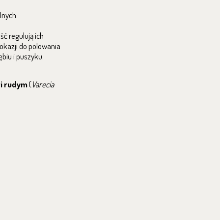
lnych.
ść regulują ich
 okazji do polowania
biu i puszyku.
i rudym
(
Varecia