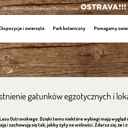
Założycielem Zoo Ostrava jest Miasto Ostrawa
OSTRAVA!!!
Ekspozycje i zwierzęta
Park botaniczny
Pomagamy zwie
stnienie gatunków egzotycznych i lok
 Lasu Ostravskiego. Dzięki temu niektóre wybiegi mają wygląd
 i zachowują się tak, jakby żyły na wolności. Zdarza się, że i