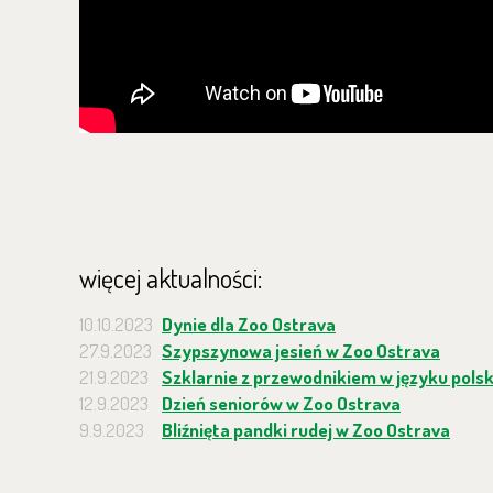
więcej aktualności:
10.10.2023
Dynie dla Zoo Ostrava
27.9.2023
Szypszynowa jesień w Zoo Ostrava
21.9.2023
Szklarnie z przewodnikiem w języku pols
12.9.2023
Dzień seniorów w Zoo Ostrava
9.9.2023
Bliźnięta pandki rudej w Zoo Ostrava