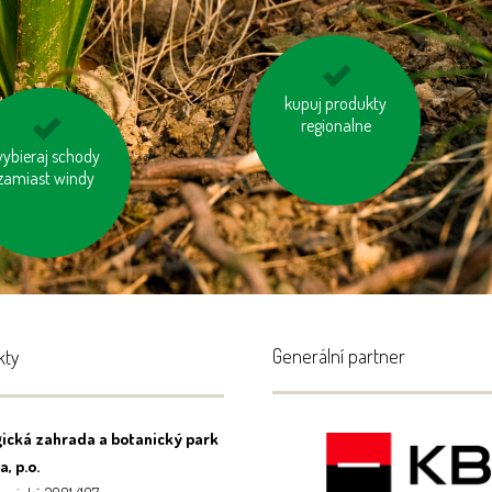
wyłączaj sprzęt
kupuj produkty
elektroniczny (TV, PC
regionalne
itp.)
omyśl o „ukrytej
ybieraj schody
zie“ w produktac
zamiast windy
Generální partner
kty
ická zahrada a botanický park
, p.o.