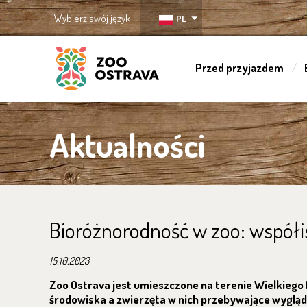
Wybierz swój język
PL
Przed przyjazdem
ZOO Ostrava
Aktualności
Bioróżnorodność w zoo: współi
15.10.2023
Zoo Ostrava jest umieszczone na terenie Wielkiego
środowiska a zwierzęta w nich przebywające wyglądają