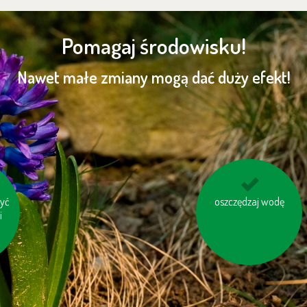
Pomagaj środowisku!
Nawet małe zmiany mogą dać duży efekt!
zyć
ie
oszczędzaj wodę
rozważ, czy
cha
i
naprawdę
potrzebujesz nowego
sprzętu
elektronicznego