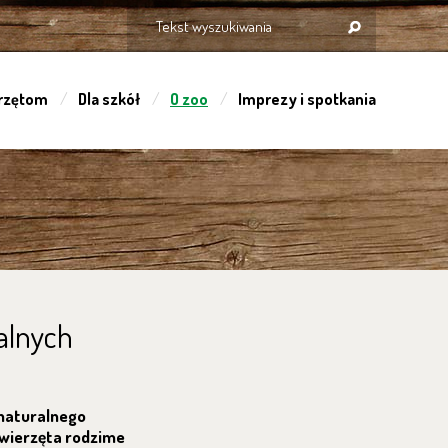
rzętom
Dla szkół
O zoo
Imprezy i spotkania
alnych
 naturalnego
 zwierzęta rodzime