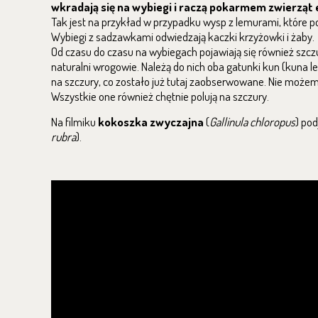
wkradają się na wybiegi i raczą pokarmem zwierząt
Tak jest na przykład w przypadku wysp z lemurami, które pok
Wybiegi z sadzawkami odwiedzają kaczki krzyżowki i żaby.
Od czasu do czasu na wybiegach pojawiają się również szczur
naturalni wrogowie. Należą do nich oba gatunki kun (kuna le
na szczury, co zostało już tutaj zaobserwowane. Nie możem
Wszystkie one również chętnie polują na szczury.
Na filmiku
kokoszka zwyczajna
(
Gallinula chloropus
) po
rubra
).