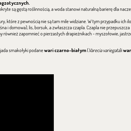
 egzotycznych.
ryte są gęstą roślinnością, a woda stanowi naturalną barierę dla nacze
y, które z pewnością nie są tam mile widziane. W tym przypadku ich ilo
śna i domowa), lis, borsuk, a zwłaszcza czapla. Czapla nie przepuszcza
y również zapomnieć o pierzastych drapieżnikach - myszołowie, jastrzę
djada smakołyki podane
wari czarno-białym
(
Varecia variegata
)i
war