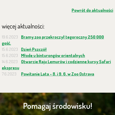
Powrót do aktualności
więcej aktualności:
19.6.2023
Bramy zoo przekroczył tegoroczny 250 000
gość.
15.6.2023
Dzień Pszczół
15.6.2023
Młode u binturongów orientalnych
14.6.2023
Otwarcie Raju Lemurów i codzienne kursy Safari
ekspresu
7.6.2023
Powitanie Lata - 8. i 9. 6. w Zoo Ostrava
Pomagaj środowisku!