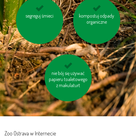
kupuj produkty z
segreguj śmieci
kompostuj odpady
korzystaj z baterii
odzysku
ładowalnych
organiczne
nie bój się używać
wybieraj schody
papieru toaletowego
zamiast windy
z makulaturt
Zoo Ostrava w Internecie