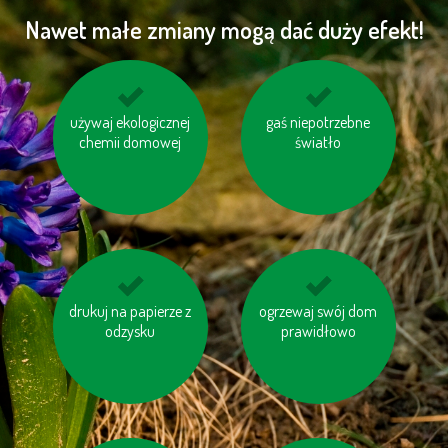
Nawet małe zmiany mogą dać duży efekt!
używaj ekologicznej
wyłączaj sprzęt
nie korzystaj z trybu
gaś niepotrzebne
elektroniczny (TV, PC
chemii domowej
„Standby“
światło
itp.)
drukuj na papierze z
unikaj produktów
ogrzewaj swój dom
unikaj odpadów w
zawierających olej
odzysku
niepotrzebnych
prawidłowo
palmowy
opakowaniach