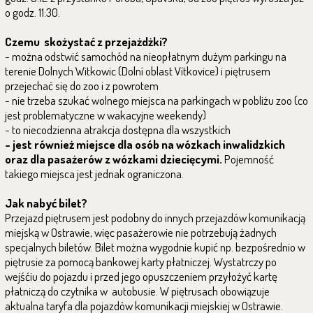
o godz. 11:30.
Czemu skożystać z przejażdżki?
- można odstwić samochód na nieopłatnym dużym parkingu na
terenie Dolnych Witkowic (Dolní oblast Vítkovice) i piętrusem
przejechać się do zoo i z powrotem
- nie trzeba szukać wolnego miejsca na parkingach w pobliżu zoo (co
jest problematyczne w wakacyjne weekendy)
- to niecodzienna atrakcja dostępna dla wszystkich
- jest również miejsce dla osób na wózkach inwalidzkich
oraz dla pasażerów z wózkami dziecięcymi.
Pojemność
takiego miejsca jest jednak ograniczona.
Jak nabyć bilet?
Przejazd piętrusem jest podobny do innych przejazdów komunikacją
miejską w Ostrawie, więc pasażerowie nie potrzebują żadnych
specjalnych biletów. Bilet można wygodnie kupić np. bezpośrednio w
piętrusie za pomocą bankowej karty płatniczej. Wystatrczy po
wejśćiu do pojazdu i przed jego opuszczeniem przyłożyć kartę
płatniczą do czytnika w autobusie. W piętrusach obowiązuje
aktualna taryfa dla pojazdów komunikacji miejskiej w Ostrawie.