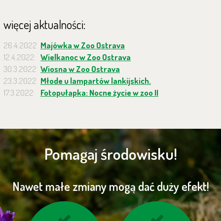
więcej aktualności:
26.4.2022
Majówka w Zoo Ostrava
12.4.2022
Wielkanoc w Zoo Ostrava
30.3.2022
Wiosna w Zoo Ostrava
23.3.2022
Młode u lampartów lankijskich.
17.3.2022
Fotopułapka: Nocne życie w zoo II
Pomagaj środowisku!
Nawet małe zmiany mogą dać duży efekt!