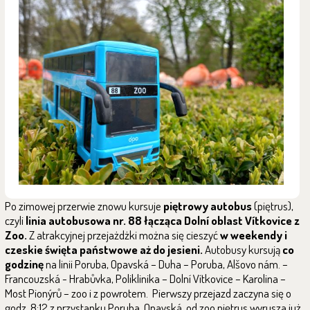
Po zimowej przerwie znowu kursuje
piętrowy autobus
(piętrus),
czyli
linia autobusowa nr. 88
łącząca Dolní oblast Vítkovice z
Zoo.
Z atrakcyjnej przejażdżki można się cieszyć
w weekendy i
czeskie święta państwowe aż do jesieni.
Autobusy kursują
co
godzinę
na linii Poruba, Opavská – Duha – Poruba, Alšovo nám. –
Francouzská - Hrabůvka, Poliklinika – Dolní Vítkovice – Karolina –
Most Pionýrů – zoo i z powrotem. Pierwszy przejazd zaczyna się o
godz. 8:12 z przystanku Poruba, Opavská, od zoo piętrus wyrusza już