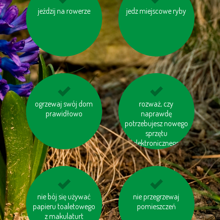
jeździj na rowerze
nie spalaj śmieci
jedz miejscowe ryby
używaj ekologicznej
chemii domowej
ogrzewaj swój dom
unikaj produktów
oszczędzaj wodę
rozważ, czy
zawierających olej
prawidłowo
naprawdę
palmowy
potrzebujesz nowego
sprzętu
elektronicznego
oszczędzaj energię
nie bój się używać
drukuj na papierze z
nie przegrzewaj
papieru toaletowego
pomieszczeń
odzysku
z makulaturt