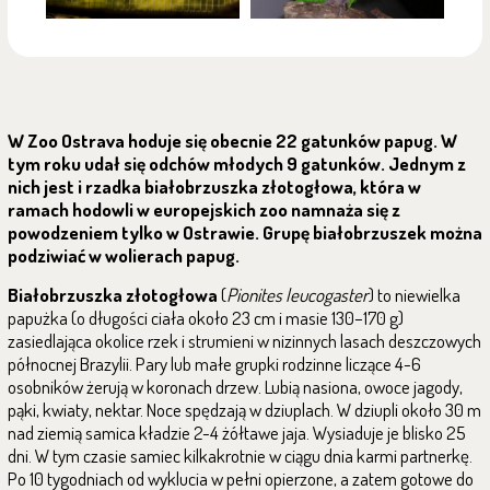
W Zoo Ostrava hoduje się obecnie 22 gatunków papug. W
tym roku udał się odchów młodych 9 gatunków. Jednym z
nich jest i rzadka białobrzuszka złotogłowa, która w
ramach hodowli w europejskich zoo namnaża się z
powodzeniem tylko w Ostrawie. Grupę białobrzuszek można
podziwiać w wolierach papug.
Białobrzuszka złotogłowa
(
Pionites leucogaster
) to niewielka
papużka (o długości ciała około 23 cm i masie 130–170 g)
zasiedlająca okolice rzek i strumieni w nizinnych lasach deszczowych
północnej Brazylii. Pary lub małe grupki rodzinne liczące 4-6
osobników żerują w koronach drzew. Lubią nasiona, owoce jagody,
pąki, kwiaty, nektar. Noce spędzają w dziuplach. W dziupli około 30 m
nad ziemią samica kładzie 2-4 żółtawe jaja. Wysiaduje je blisko 25
dni. W tym czasie samiec kilkakrotnie w ciągu dnia karmi partnerkę.
Po 10 tygodniach od wyklucia w pełni opierzone, a zatem gotowe do