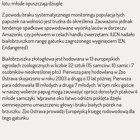
lotu, młode opuszczają dziuplę.
Z powodu braku systematycznego monitoringu populacja tych
papużek na wolności jest trudna do określenia. Zauważono jednak
tendencje spadkowe spowodowane wycinką lasów w dorzeczu
Amazonki, czy połowem w celach handlu zwierzętami. IUCN nadało
białobrzuszkom rangę gatunku zagrożonego wyginięciem (EN,
Endangered).
Białobrzuszka złotogłowa jest hodowana w 13 europejskich
ogrodach zoologicznych w liczbie 32 sztuk (15 samców, 10 samic i 7
osobników nieokreślonej płci). Pierwszą parę hodowlaną w Zoo
Ostrava skojarzono w roku 2003 a drugą o 13 lat później. Pierwsza
para odchowała 18 młodych a druga 7 młodych. W tym roku goście
w naszej wolierze papug mogą zauważyć oprócz dorosłych ptaków 4
młode samczyki. Wprawne oko łatwo odróżni pisklęta dzięki
ciemniejszemu umaszczeniu głowy i braku białych piórek na
brzuszku. Zoo Ostrava prowadzi Europejską księgę rodowodową dla
tego gatunku.