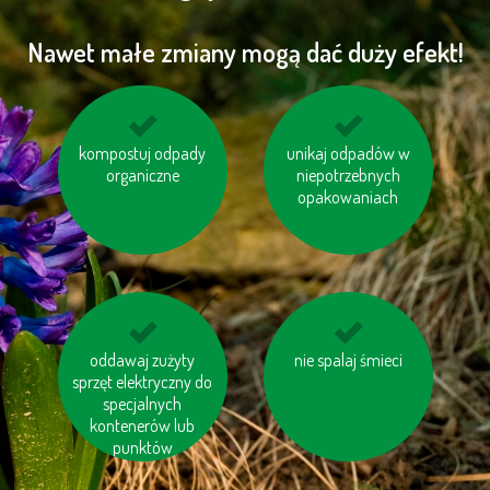
Nawet małe zmiany mogą dać duży efekt!
drukuj na papierze z
kompostuj odpady
niewielkie odległości
unikaj odpadów w
organiczne
odzysku
niepotrzebnych
pokonuj pieszo
opakowaniach
korzystaj z baterii
oddawaj zużyty
jeździj na rowerze
nie spalaj śmieci
sprzęt elektryczny do
ładowalnych
specjalnych
kontenerów lub
punktów