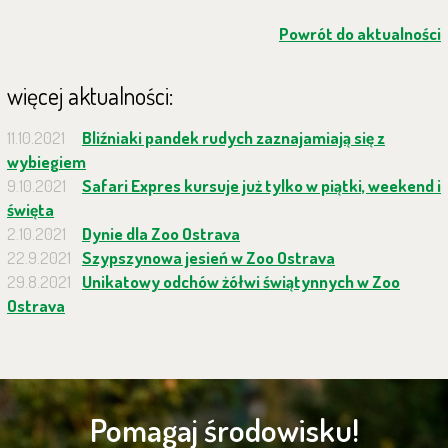
Powrót do aktualności
więcej aktualności:
11.10.2021
Bliźniaki pandek rudych zaznajamiają się z
wybiegiem
9.10.2021
Safari Expres kursuje już tylko w piątki, weekend i
święta
2.10.2021
Dynie dla Zoo Ostrava
22.9.2021
Szypszynowa jesień w Zoo Ostrava
29.8.2021
Unikatowy odchów żółwi świątynnych w Zoo
Ostrava
Pomagaj środowisku!