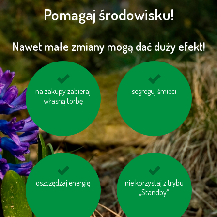
Pomagaj środowisku!
Nawet małe zmiany mogą dać duży efekt!
na zakupy zabieraj
kupuj produkty
gaś niepotrzebne
segreguj śmieci
własną torbę
regionalne
światło
oszczędzaj energię
nie przegrzewaj
nie korzystaj z trybu
rozważ, czy
pomieszczeń
naprawdę
„Standby“
potrzebujesz nowego
sprzętu