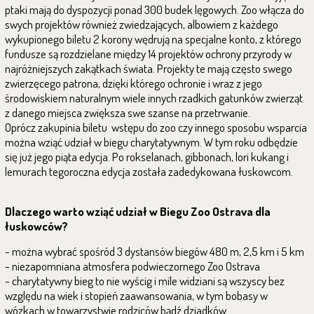
ptaki mają do dyspozycji ponad 300 budek lęgowych. Zoo włącza do
swych projektów również zwiedzających, albowiem z każdego
wykupionego biletu 2 korony wędrują na specjalne konto, z którego
fundusze są rozdzielane między 14 projektów ochrony przyrody w
najróżniejszych zakątkach świata. Projekty te mają często swego
zwierzęcego patrona, dzięki którego ochronie i wraz z jego
środowiskiem naturalnym wiele innych rzadkich gatunków zwierząt
z danego miejsca zwiększa swe szanse na przetrwanie.
Oprócz zakupinia biletu wstępu do zoo czy innego sposobu wsparcia
można wziąć udział w biegu charytatywnym. W tym roku odbędzie
się już jego piąta edycja. Po rokselanach, gibbonach, lori kukang i
lemurach tegoroczna edycja została zadedykowana łuskowcom.
Dlaczego warto wziąć udział w Biegu Zoo Ostrava dla
łuskowców?
- można wybrać spośród 3 dystansów biegów 480 m, 2,5 km i 5 km
- niezapomniana atmosfera podwieczornego Zoo Ostrava
- charytatywny bieg to nie wyścig i mile widziani są wszyscy bez
względu na wiek i stopień zaawansowania, w tym bobasy w
wózkach w towarzystwie rodziców bądź dziadków