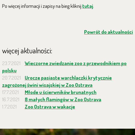
Po więcej informacji i zapisy na bieg kliknij
tutaj
.
Powrót do aktualności
więcej aktualności:
23.7.2021
Wieczorne zwiedzanie zoo z przewodnikiem po
polsku
20.7.2021
Urocze pasiaste warchlaczki krytycznie
zagrożonej świni wisajskiej w Zoo Ostrava
17.7.2021
Młode u ścierwników brunatnych
16.7.2021
8 małych flamingów w Zoo Ostrava
1.7.2021
Zoo Ostrava w wakacje