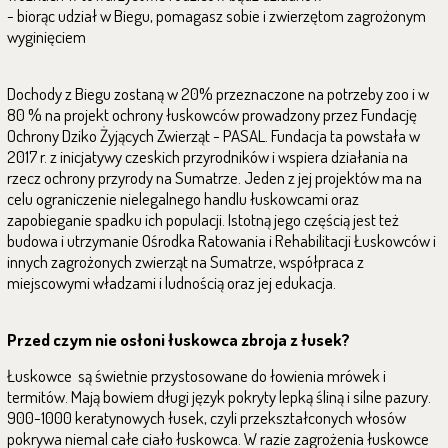
- biorąc udział w Biegu, pomagasz sobie i zwierzętom zagrożonym
wyginięciem
Dochody z Biegu zostaną w 20% przeznaczone na potrzeby zoo i w
80 % na projekt ochrony łuskowców prowadzony przez Fundację
Ochrony Dziko Żyjących Zwierząt - PASAL. Fundacja ta powstała w
2017 r. z inicjatywy czeskich przyrodników i wspiera działania na
rzecz ochrony przyrody na Sumatrze. Jeden z jej projektów ma na
celu ograniczenie nielegalnego handlu łuskowcami oraz
zapobieganie spadku ich populacji. Istotną jego częścią jest też
budowa i utrzymanie Ośrodka Ratowania i Rehabilitacji Łuskowców i
innych zagrożonych zwierząt na Sumatrze, współpraca z
miejscowymi władzami i ludnością oraz jej edukacja.
Przed czym nie osłoni łuskowca zbroja z łusek?
Łuskowce są świetnie przystosowane do łowienia mrówek i
termitów. Mają bowiem długi język pokryty lepką śliną i silne pazury.
900-1000 keratynowych łusek, czyli przekształconych włosów
pokrywa niemal całe ciało łuskowca. W razie zagrożenia łuskowce