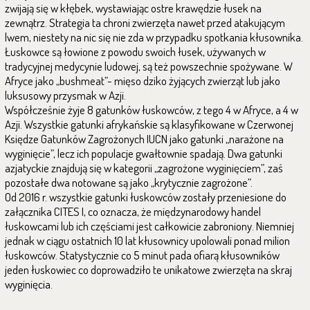
zwijają się w kłębek, wystawiając ostre krawędzie łusek na
zewnątrz. Strategia ta chroni zwierzęta nawet przed atakującym
lwem, niestety na nic się nie zda w przypadku spotkania kłusownika.
Łuskowce są łowione z powodu swoich łusek, używanych w
tradycyjnej medycynie ludowej, są też powszechnie spożywane. W
Afryce jako „bushmeat”- mięso dziko żyjących zwierząt lub jako
luksusowy przysmak w Azji.
Współcześnie żyje 8 gatunków łuskowców, z tego 4 w Afryce, a 4 w
Azji. Wszystkie gatunki afrykańskie są klasyfikowane w Czerwonej
Księdze Gatunków Zagrożonych IUCN jako gatunki „narażone na
wyginięcie”, lecz ich populacje gwałtownie spadają. Dwa gatunki
azjatyckie znajdują się w kategorii „zagrożone wyginięciem”, zaś
pozostałe dwa notowane są jako „krytycznie zagrożone”.
Od 2016 r. wszystkie gatunki łuskowców zostały przeniesione do
załącznika CITES I, co oznacza, że międzynarodowy handel
łuskowcami lub ich częściami jest całkowicie zabroniony. Niemniej
jednak w ciągu ostatnich 10 lat kłusownicy upolowali ponad milion
łuskowców. Statystycznie co 5 minut pada ofiarą kłusowników
jeden łuskowiec co doprowadziło te unikatowe zwierzęta na skraj
wyginięcia.