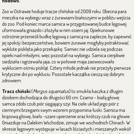
hodowli.
Zoo w Ostrawie hoduje tracze chińskie od 2009 roku. Obecna para
mieszka na wybiegu wraz z żurawiami białoszyimi w pobliżu wejścia
do zoo. Pod koniec marca samica w przygotowanej budce lęgowej
uformowała gniazdo i złożyła w nim osiem jaj. Opiekunowie
ostrożnie przenieśli budkę lęgową z samicą na zaplecze, by zapewnić
jej spokój i bezpieczeństwo, bowiem żurawie mogłyby potraktować
wyklute pisklęta jako przekąskę. Samiec nie udziela się podczas
opieki nad młodymi, więc pozostał na wybiegu. Samica cierpliwie
siedziała i ogrzewała jaja, co w połowie maja zaowocowało
wykluciem ośmiu piskląt. Cztery młode jednak nie przeżyły pierwsze
krytyczne dni po wykluciu. Pozostałe kaczątka cieszą się dobrym
zdrowiem.
Tracz chiński
(
Mergus squamatus
) to smukła kaczka z długim
dziobem dochodząca do długości 60 cm. Czarno - białą głowę
samca zdobi czub piór sięgający szyi. Na ciele układ jego piór z
ciemnymi brzegami swym wzorem przypomina łuski. Samica ma
brązową głowę, biało -szare upierzenie oraz krótszy czub na głowie.
Gniazduje na Dalekim Wschodzie, zimuje we wschodnich Chinach. W
okresie lęgowym występuje w lasach liściastych i mieszanych wokół