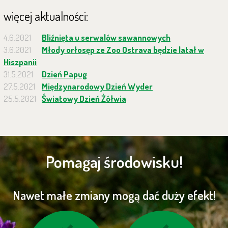
więcej aktualności:
4.6.2021
Bliźnięta u serwalów sawannowych
3.6.2021
Młody orłosęp ze Zoo Ostrava będzie latał w
Hiszpanii
31.5.2021
Dzień Papug
27.5.2021
Międzynarodowy Dzień Wyder
25.5.2021
Światowy Dzień Żółwia
Pomagaj środowisku!
Nawet małe zmiany mogą dać duży efekt!