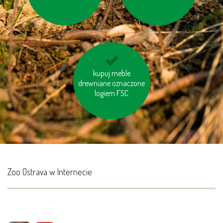
ociepl swój dom
kupuj meble
drewniane oznaczone
logiem FSC
Zoo Ostrava w Internecie