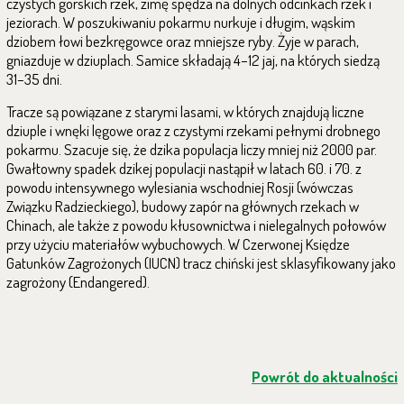
czystych górskich rzek, zimę spędza na dolnych odcinkach rzek i
jeziorach. W poszukiwaniu pokarmu nurkuje i długim, wąskim
dziobem łowi bezkręgowce oraz mniejsze ryby. Żyje w parach,
gniazduje w dziuplach. Samice składają 4–12 jaj, na których siedzą
31–35 dni.
Tracze są powiązane z starymi lasami, w których znajdują liczne
dziuple i wnęki lęgowe oraz z czystymi rzekami pełnymi drobnego
pokarmu. Szacuje się, że dzika populacja liczy mniej niż 2000 par.
Gwałtowny spadek dzikej populacji nastąpił w latach 60. i 70. z
powodu intensywnego wylesiania wschodniej Rosji (wówczas
Związku Radzieckiego), budowy zapór na głównych rzekach w
Chinach, ale także z powodu kłusownictwa i nielegalnych połowów
przy użyciu materiałów wybuchowych. W Czerwonej Księdze
Gatunków Zagrożonych (IUCN) tracz chiński jest sklasyfikowany jako
zagrożony (Endangered).
Powrót do aktualności