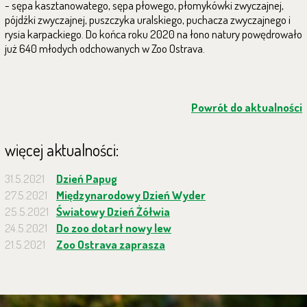
- sępa kasztanowatego, sępa płowego, płomykówki zwyczajnej,
pójdźki zwyczajnej, puszczyka uralskiego, puchacza zwyczajnego i
rysia karpackiego. Do końca roku 2020 na łono natury powędrowało
już 640 młodych odchowanych w Zoo Ostrava.
Powrót do aktualności
więcej aktualności:
31.5.2021
Dzień Papug
27.5.2021
Międzynarodowy Dzień Wyder
25.5.2021
Światowy Dzień Żółwia
24.5.2021
Do zoo dotarł nowy lew
21.5.2021
Zoo Ostrava zaprasza