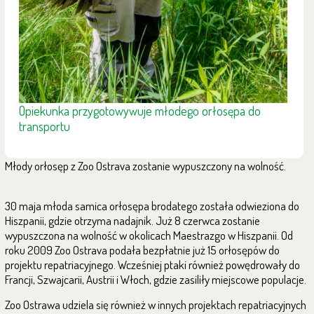
Opiekunka przygotowywuje młodego orłosępa do
transportu
Młody orłosęp z Zoo Ostrava zostanie wypuszczony na wolność.
30 maja młoda samica orłosępa brodatego została odwieziona do
Hiszpanii, gdzie otrzyma nadajnik. Już 8 czerwca zostanie
wypuszczona na wolność w okolicach Maestrazgo w Hiszpanii. Od
roku 2009 Zoo Ostrava podała bezpłatnie już 15 orłosępów do
projektu repatriacyjnego. Wcześniej ptaki również powędrowały do
Francji, Szwajcarii, Austrii i Włoch, gdzie zasiliły miejscowe populacje.
Zoo Ostrawa udziela się również w innych projektach repatriacyjnych