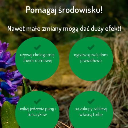
Pomagaj środowisku!
Nawet małe zmiany mogą dać duży efekt!
używaj ekologicznej
korzystaj z baterii
niewielkie odległości
ogrzewaj swój dom
chemii domowej
ładowalnych
pokonuj pieszo
prawidłowo
unikaj jedzenia pang i
pomyśl o „ukrytej
na zakupy zabieraj
unikaj produktów
wodzie“ w produktac
tuńczyków
zawierających olej
własną torbę
palmowy