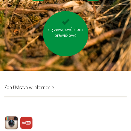
nie korzystaj z trybu
ogrzewaj swój dom
prawidłowo
„Standby“
Zoo Ostrava w Internecie