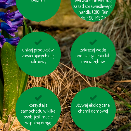
tuńczyków
światło
wytworzone według
odzysku
zasad sprawiedliwego
handlu (BIO, Fair
trade, FSC, MSC itp.)
niewielkie odległości
unikaj produktów
zakręcaj wodę
rozważ, czy
zawierających olej
pokonuj pieszo
podczas golenia lub
naprawdę
palmowy
potrzebujesz nowego
mycia zębów
sprzętu
elektronicznego
oddawaj zużyty
korzystaj z
używaj ekologicznej
nie przegrzewaj
sprzęt elektryczny do
samochodu w kilka
chemii domowej
pomieszczeń
osób, jeśli macie
specjalnych
kontenerów lub
wspólną drogę
punktów