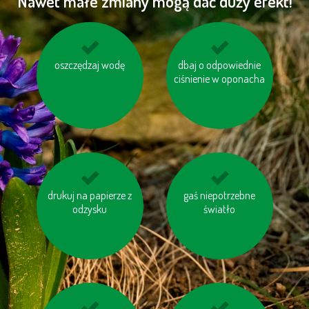
Nawet małe zmiany mogą dać duży efekt!
oszczędzaj wodę
nie przegrzewaj
dbaj o odpowiednie
rozważ, czy
pomieszczeń
ciśnienie w oponacha
naprawdę
potrzebujesz nowego
sprzętu
elektronicznego
drukuj na papierze z
nie korzystaj z trybu
gaś niepotrzebne
wybieraj schody
„Standby“
odzysku
zamiast windy
światło