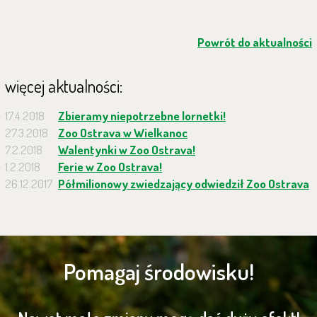
Powrót do aktualności
więcej aktualności:
17.4.2018
Zbieramy niepotrzebne lornetki!
27.3.2018
Zoo Ostrava w Wielkanoc
7.2.2018
Walentynki w Zoo Ostrava!
1.2.2018
Ferie w Zoo Ostrava!
26.12.2017
Półmilionowy zwiedzający odwiedził Zoo Ostrava
Pomagaj środowisku!