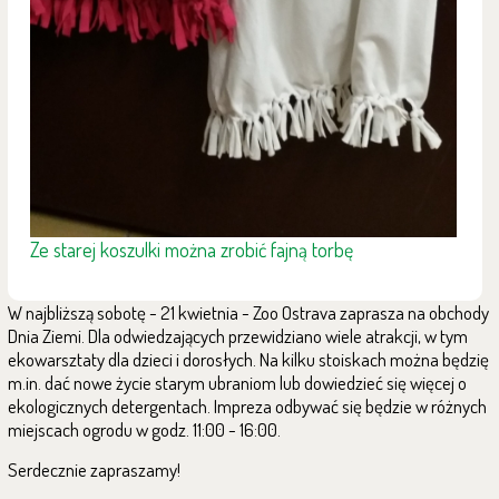
Ze starej koszulki można zrobić fajną torbę
W najbliższą sobotę - 21 kwietnia - Zoo Ostrava zaprasza na obchody
Dnia Ziemi. Dla odwiedzających przewidziano wiele atrakcji, w tym
ekowarsztaty dla dzieci i dorosłych. Na kilku stoiskach można będzię
m.in. dać nowe życie starym ubraniom lub dowiedzieć się więcej o
ekologicznych detergentach. Impreza odbywać się będzie w różnych
miejscach ogrodu w godz. 11:00 - 16:00.
Serdecznie zapraszamy!