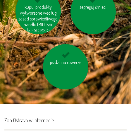
Staraj się ograniczyć
kupuj produkty
kupuj produkty z
segreguj śmieci
wytworzone według
produkcję śmieci
odzysku
zasad sprawiedliwego
handlu (BIO, Fair
trade, FSC, MSC itp.)
nie bój się używać
jeździj na rowerze
papieru toaletowego
z makulaturt
Zoo Ostrava w Internecie