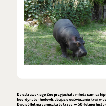
Do ostrawskiego Zoo przyjechała młoda samica hi
koordynator hodowli, dbając o odświeżenie krwi w 
Dwuipółletnia samiczka to trzeci w 50-letniej his