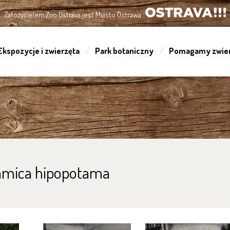
Założycielem Zoo Ostrava jest Miasto Ostrawa
OSTRAVA!!!
Ekspozycje i zwierzęta
Park botaniczny
Pomagamy zwie
samica hipopotama