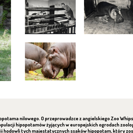
popotama nilowego. O przeprowadzce z angielskiego Zoo Whi
populacji hipopotamów żyjących w europejskich ogrodach zoolo
torii hodowli tych majestatycznych ssaków hipopotam, który z