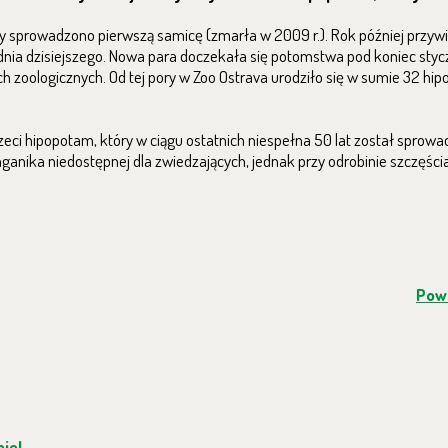
dy sprowadzono pierwszą samicę (zmarła w 2009 r.). Rok później przyw
nia dzisiejszego. Nowa para doczekała się potomstwa pod koniec styczn
h zoologicznych.
Od tej pory w Zoo Ostrava urodziło się w sumie 32 hi
zeci hipopotam, który w ciągu ostatnich niespełna 50 lat został sprow
ganika niedostępnej dla zwiedzających, jednak przy odrobinie szczęści
Powr
ie!