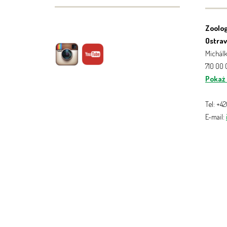
Zoolog
Ostrava
Michálk
710 00
Pokaż
Tel: +4
E-mail: