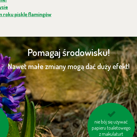
ysie
m roku pisklę flamingów
Pomagaj środowisku!
Nawet małe zmiany mogą dać duży efekt!
ej
i
niewielkie odległości
nie bój się używać
j
papieru toaletowego
pokonuj pieszo
z makulaturt