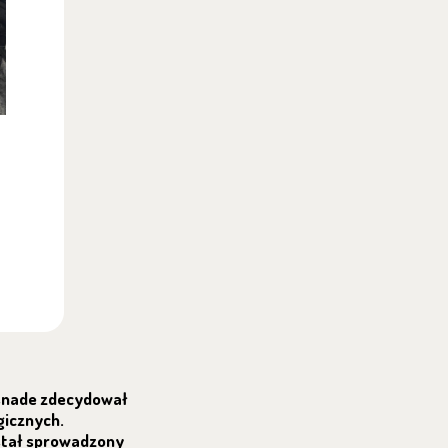
psnade zdecydował
gicznych.
ostał sprowadzony