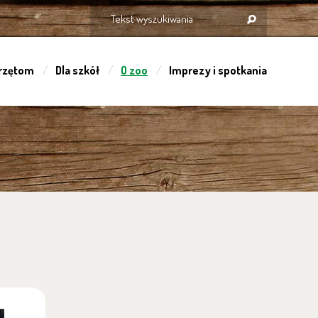
rzętom
Dla szkół
O zoo
Imprezy i spotkania