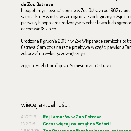
do Zoo Ostrava.
Hipopotamy nilowe są obecne w Zoo Ostrava od 1967 r., kie
samca, który w ostrawskim ogrodzie zoologicznym żyje do d
pierwszy
hipopotam urodzony w czechosłowackich ogrodac
odchować 18 z nich).
Urodzona 11 grudnia 2013 r. w Zoo Whipsnade samiczka to tr
Ostrava. Samiczka na razie przebywa w części pawilonu Tan
zobaczyć na wybiegu zewnętrznym.
Zdjęcia: Adéla Obračajová, Archiwum Zoo Ostrava
więcej aktualności:
4.7.2016
Raj Lemurów w Zoo Ostrava
1.7.2016
Coraz więcej zwierząt na Safari!
29.6.2016
Zoo Ostrava na Facebooku oraz Instagram