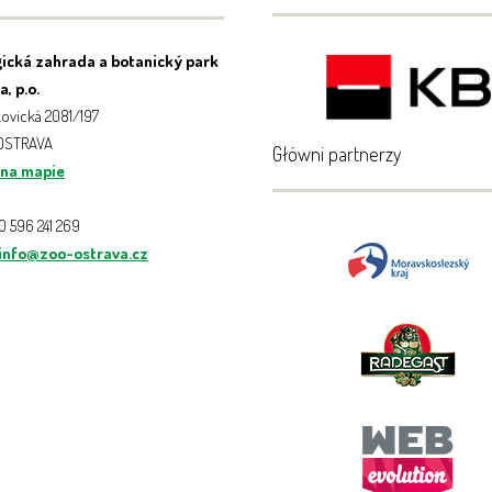
ická zahrada a botanický park
, p.o.
ovická 2081/197
 OSTRAVA
Główni partnerzy
 na mapie
20 596 241 269
info@zoo-ostrava.cz