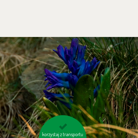
korzystaj z transportu
gaś niepotrzebne