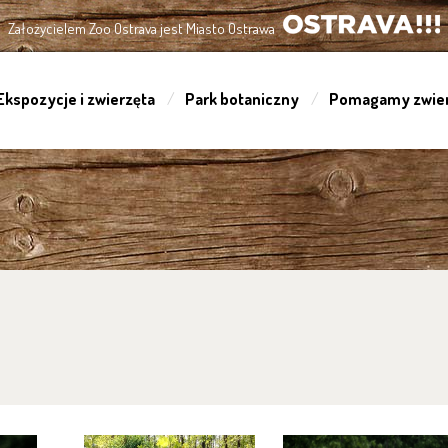
Założycielem Zoo Ostrava jest Miasto Ostrawa
OSTRAVA!!!
Ekspozycje i zwierzęta
Park botaniczny
Pomagamy zwie
!