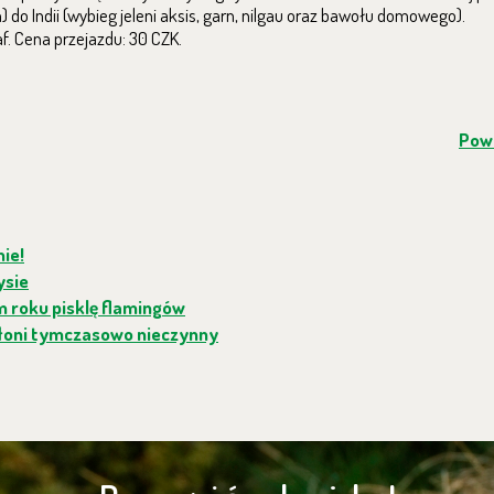
 Indii (wybieg jeleni aksis, garn, nilgau
oraz bawołu domowego
).
f. Cena przejazdu: 30 CZK.
Powr
ie!
ysie
m roku pisklę flamingów
Słoni tymczasowo nieczynny