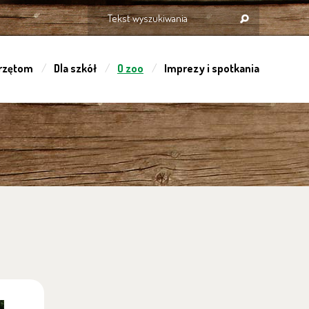
rzętom
Dla szkół
O zoo
Imprezy i spotkania