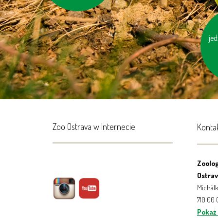
jed
uż
c
Zoo Ostrava w Internecie
Konta
Zoolog
Ostrava
Michálk
710 00
Pokaż