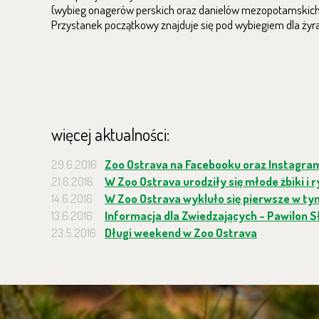
(wybieg onagerów perskich oraz danielów mezopotamskich) do
Przystanek początkowy znajduje się pod wybiegiem dla żyra
więcej aktualności:
29.6.2016
Zoo Ostrava na Facebooku oraz Instagram
21.6.2016
W Zoo Ostrava urodziły się młode żbiki i r
14.6.2016
W Zoo Ostrava wykluło się pierwsze w ty
13.6.2016
Informacja dla Zwiedzających - Pawilon 
23.5.2016
Długi weekend w Zoo Ostrava