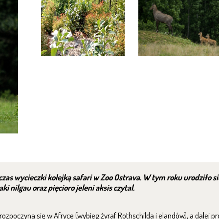
zas wycieczki kolejką safari w Zoo Ostrava. W tym roku urodziło si
 nilgau oraz pięcioro jeleni aksis czytal.
ozpoczyna się w Afryce (wybieg żyraf Rothschilda i elandów), a dalej p