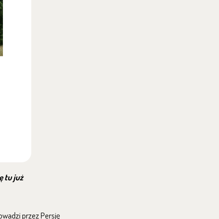
ę tu już
rowadzi przez Persję