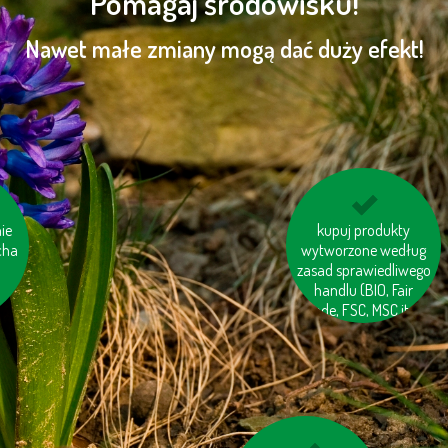
Pomagaj środowisku!
Nawet małe zmiany mogą dać duży efekt!
ie
 w
kupuj produkty
kupuj meble
cha
drewniane oznaczone
wytworzone według
zasad sprawiedliwego
logiem FSC
handlu (BIO, Fair
trade, FSC, MSC itp.)