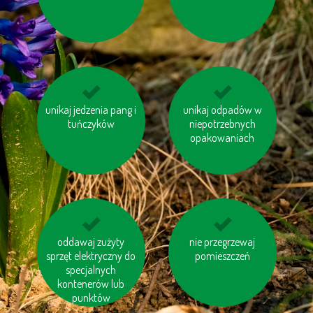
unikaj jedzenia pang i
kupuj produkty z
unikaj odpadów w
kupuj sezonowe
tuńczyków
odzysku
warzywa i owoce
niepotrzebnych
pochodzące z Twojej
opakowaniach
okolicy
pomyśl o „ukrytej
oddawaj zużyty
oszczędzaj wodę
nie przegrzewaj
wodzie“ w produktac
sprzęt elektryczny do
pomieszczeń
specjalnych
kontenerów lub
punktów