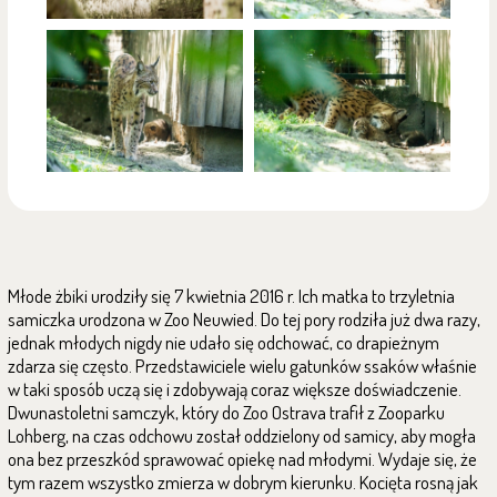
Młode żbiki urodziły się
7
kwietnia
2016
r.
Ich matka to trzyletnia
samiczka urodzona w
Zoo Neuwied.
Do tej pory rodziła już dwa razy,
jednak młodych nigdy nie udało się odchować, co drapieżnym
zdarza się często. Przedstawiciele wielu gatunków ssaków właśnie
w taki sposób uczą się i zdobywają coraz większe doświadczenie.
Dwunastoletni samczyk, który do Zoo Ostrava trafił z
Zooparku
Lohberg,
na czas odchowu został oddzielony od samicy, aby mogła
ona bez przeszkód sprawować opiekę nad młodymi. Wydaje się, że
tym razem wszystko zmierza w dobrym kierunku. Kocięta rosną jak