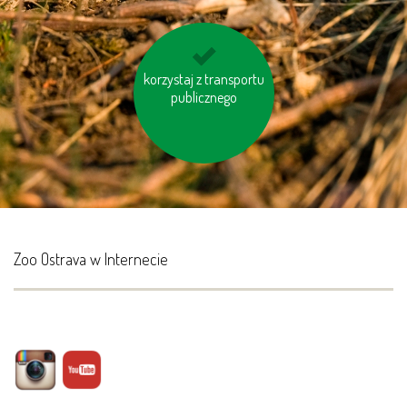
korzystaj z transportu
wyłączaj sprzęt
elektroniczny (TV, PC
publicznego
itp.)
Zoo Ostrava w Internecie