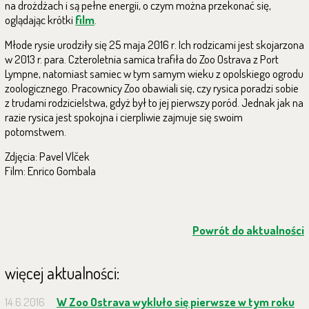
na drożdżach i są pełne energii, o czym można
przekonać się,
oglądając krótki
film
.
M
łode rysie urodziły się
25
maja
2016
r
.
Ich rodzicami jest skojarzona
w 2013 r. para. Czteroletnia samica trafiła do Zoo Ostrava z
Port
Lympne,
natomiast samiec w tym samym wieku z opolskiego ogrodu
zoologicznego.
P
racownicy Zoo obawiali się, czy rysica poradzi sobie
z trudami rodzicielstwa, gdyż był to jej pierwszy poród. Jednak jak na
razie rysica jest spokojna i cierpliwie zajmuje się swoim
potomstwem.
Zdjęcia: Pavel Vlček
Film: Enrico Gombala
Powrót do aktualności
więcej aktualności:
14.6.2016
W Zoo Ostrava wykluło się pierwsze w tym roku