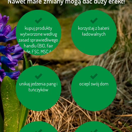
Nawet małe zmiany mogą dać duży efekt!
oszczędzaj energię
kupuj produkty
korzystaj z baterii
pomyśl o „ukrytej
wytworzone według
wodzie“ w produktac
ładowalnych
zasad sprawiedliwego
handlu (BIO, Fair
trade, FSC, MSC itp.)
unikaj jedzenia pang i
zakręcaj wodę
jedz miejscowe ryby
ociepl swój dom
podczas golenia lub
tuńczyków
mycia zębów