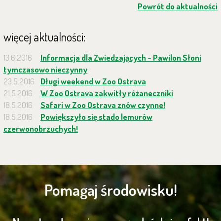
Powrót do aktualności
więcej aktualności:
13.6.2016
Informacja dla Zwiedzających - Pawilon Słoni
tymczasowo nieczynny
23.5.2016
Długi weekend w Zoo Ostrava
21.5.2016
W Zoo Ostrava zakwitły różaneczniki
18.5.2016
Safari w Zoo Ostrava znów czynne!
18.5.2016
Powiększyło się stado lemurów
czerwonobrzuchych!
Pomagaj środowisku!