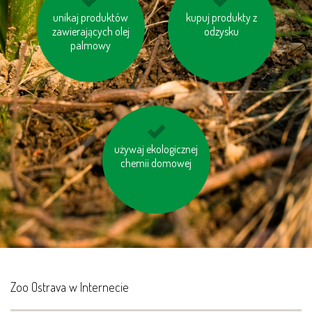
unikaj produktów
segreguj śmieci
kupuj produkty z
korzystaj z
zawierających olej
energooszczędnych
odzysku
palmowy
baterii
nie korzystaj z trybu
używaj ekologicznej
chemii domowej
„Standby“
Zoo Ostrava w Internecie