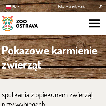
PL
ZOO Ostrava
Pokazowe karmienie
zwierząt
spotkania z opiekunem zwierząt
przy wybiegach