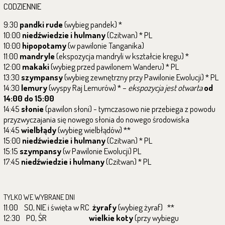
CODZIENNIE
9:30
pandki rude
(wybieg pandek) *
10:00
niedźwiedzie i hulmany
(Czitwan) * PL
10:00
hipopotamy
(w pawilonie Tanganika)
11:00
mandryle
(ekspozycja mandryli w kształcie kręgu) *
12:00
makaki
(wybieg przed pawilonem Wanderu) * PL
13:30
szympansy
(wybieg zewnętrzny przy Pawilonie Ewolucji) * PL
14:30
lemury
(wyspy Raj Lemurów) * –
ekspozycja jest otwarta
od
14:00 do 15:00
14:45
słonie
(pawilon słoni) - tymczasowo nie przebiega z powodu
przyzwyczajania się nowego słonia do nowego środowiska
14:45
wielbłądy
(wybieg wielbłądów) **
15:00
niedźwiedzie i hulmany
(Czitwan) * PL
15:15
szympansy
(w Pawilonie Ewolucji) PL
17:45
niedźwiedzie i hulmany
(Czitwan) * PL
TYLKO WE WYBRANE DNI
11:00 SO, NIE i święta w RC
żyrafy
(wybieg żyraf) **
12:30 PO, ŚR
wielkie koty
(przy wybiegu