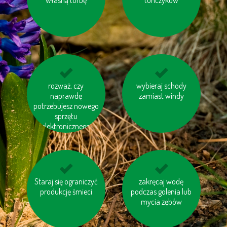
kupuj produkty
rozważ, czy
jeździj na rowerze
wybieraj schody
regionalne
naprawdę
zamiast windy
potrzebujesz nowego
sprzętu
elektronicznego
korzystaj z transportu
Staraj się ograniczyć
zakręcaj wodę
kupuj meble
produkcję śmieci
publicznego
drewniane oznaczone
podczas golenia lub
mycia zębów
logiem FSC