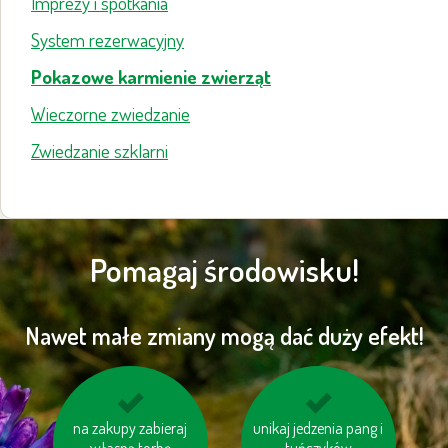
Imprezy i spotkania
System rezerwacyjny
Pokazowe karmienie zwierząt
Wieczorne zwiedzanie
Zwiedzanie szklarni
Pomagaj środowisku!
Nawet małe zmiany mogą dać duży efekt!
na zakupy zabieraj
pomyśl o „ukrytej
unikaj jedzenia pang i
nie przegrzewaj
wodzie“ w produktac
własną torbę
pomieszczeń
tuńczyków