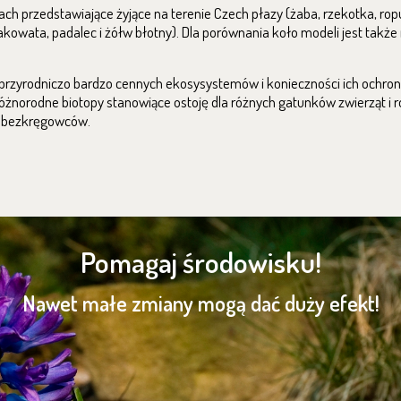
ch przedstawiające żyjące na terenie Czech płazy (żaba, rzekotka, ropu
akowata, padalec i żółw błotny). Dla porównania koło modeli jest także
 przyrodniczo bardzo cennych ekosysystemów i konieczności ich ochron
óżnorodne biotopy stanowiące ostoję dla różnych gatunków zwierząt i r
i bezkręgowców.
Pomagaj środowisku!
Nawet małe zmiany mogą dać duży efekt!