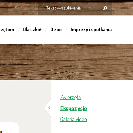
rzętom
Dla szkół
O zoo
Imprezy i spotkania
Zwierzęta
Ekspozycje
Galeria video