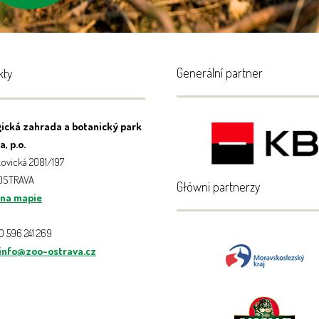
Generální partner
kty
ická zahrada a botanický park
, p.o.
ovická 2081/197
 OSTRAVA
Główni partnerzy
 na mapie
20 596 241 269
info@zoo-ostrava.cz