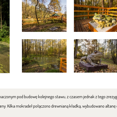
znaczonym pod budowę kolejnego stawu, z czasem jednak z tego zrez
ny. Kilka mokradeł połączono drewnianą kładką, wybudowano altanę 