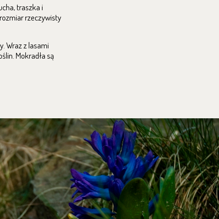
cha, traszka i
 rozmiar rzeczywisty
y. Wraz z lasami
oślin. Mokradła są