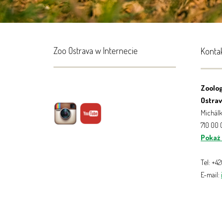
Zoo Ostrava w Internecie
Konta
Zoolog
Ostrava
Michálk
710 00
Pokaż
Tel: +4
E-mail: