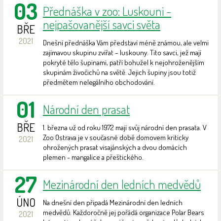
03
Přednáška v zoo: Luskouni -
nejpašovanější savci světa
BŘE
2021
Dnešní přednáška Vám představí méně známou, ale velmi
zajímavou skupinu zvířat – luskouny. Tito savci, jež mají
pokryté tělo šupinami, patří bohužel k nejohroženějším
skupinám živočichů na světě. Jejich šupiny jsou totiž
předmětem nelegálního obchodování.
01
Národní den prasat
BŘE
1. března už od roku 1972 mají svůj národní den prasata. V
Zoo Ostrava je v současné době domovem kriticky
2021
ohrožených prasat visajánských a dvou domácích
plemen - mangalice a přeštického.
27
Mezinárodní den ledních medvědů
ÚNO
Na dnešní den připadá Mezinárodní den ledních
medvědů. Každoročně jej pořádá organizace Polar Bears
2021