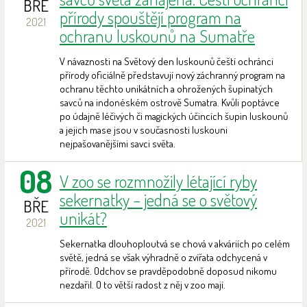
BŘE
přírody spouštějí program na
2021
ochranu luskounů na Sumatře
V návaznosti na Světový den luskounů čeští ochránci
přírody oficiálně představují nový záchranný program na
ochranu těchto unikátních a ohrožených šupinatých
savců na indonéském ostrově Sumatra. Kvůli poptávce
po údajně léčivých či magických účincích šupin luskounů
a jejich mase jsou v současnosti luskouni
nejpašovanějšími savci světa.
08
V zoo se rozmnožily létající ryby
sekernatky – jedná se o světový
BŘE
unikát?
2021
Sekernatka dlouhoploutvá se chová v akváriích po celém
světě, jedná se však výhradně o zvířata odchycená v
přírodě. Odchov se pravděpodobně doposud nikomu
nezdařil. O to větší radost z něj v zoo mají.