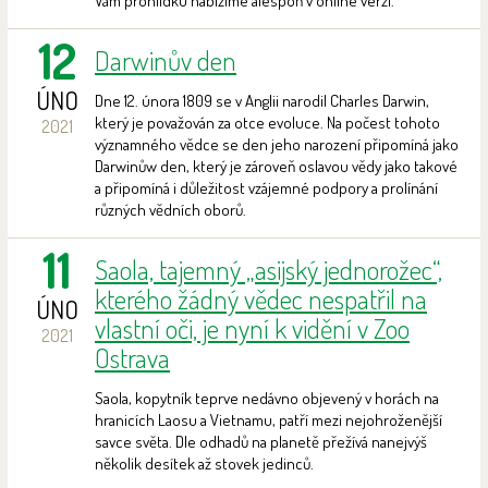
Vám prohlídku nabízíme alespoň v online verzi.
12
Darwinův den
ÚNO
Dne 12. února 1809 se v Anglii narodil Charles Darwin,
který je považován za otce evoluce. Na počest tohoto
2021
významného vědce se den jeho narození připomíná jako
Darwinůw den, který je zároveň oslavou vědy jako takové
a připomíná i důležitost vzájemné podpory a prolínání
různých vědních oborů.
11
Saola, tajemný „asijský jednorožec“,
kterého žádný vědec nespatřil na
ÚNO
vlastní oči, je nyní k vidění v Zoo
2021
Ostrava
Saola, kopytník teprve nedávno objevený v horách na
hranicích Laosu a Vietnamu, patří mezi nejohroženější
savce světa. Dle odhadů na planetě přežívá nanejvýš
několik desítek až stovek jedinců.