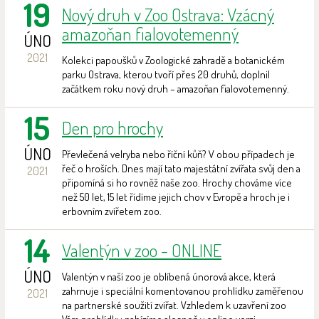
19
Nový druh v Zoo Ostrava: Vzácný
amazoňan fialovotemenný
ÚNO
2021
Kolekci papoušků v Zoologické zahradě a botanickém
parku Ostrava, kterou tvoří přes 20 druhů, doplnil
začátkem roku nový druh – amazoňan fialovotemenný.
15
Den pro hrochy
ÚNO
Převlečená velryba nebo říční kůň? V obou případech je
řeč o hroších. Dnes mají tato majestátní zvířata svůj den a
2021
připomíná si ho rovněž naše zoo. Hrochy chováme více
než 50 let, 15 let řídíme jejich chov v Evropě a hroch je i
erbovním zvířetem zoo.
14
Valentýn v zoo - ONLINE
ÚNO
Valentýn v naší zoo je oblíbená únorová akce, která
zahrnuje i speciální komentovanou prohlídku zaměřenou
2021
na partnerské soužití zvířat. Vzhledem k uzavření zoo