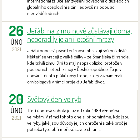
International za účelem zvýšení povědomí o důsledcích
globálního oteplování a tání ledovců na populaci
medvědů ledních.
26
Jeřábi na zimu nově zůstávají doma,
neodradily je ani letošní mrazy
ÚNO
2021
Jeřábi popelaví právě teď znovu obsazují svá hnízdiště.
Někteří se vracejí z velké dálky – ze Španělska či Francie,
kde trávili zimu. Jiní to mají naopak blízko, protože v
posledních letech zimují v České republice. To je v
chování těchto ptáků nový trend, který zaznamenali
ornitologové v rámci projektu Jeřábí život.
20
Světový den velryb
ÚNO
Třetí únorová sobota je už od roku 1980 věnována
velrybám. V rámci tohoto dne si připomínáme, kdo jsou
2021
velryby, jaké jsou důvody jejich ohrožení a také proč je
potřeba tyto obří mořské savce chránit.