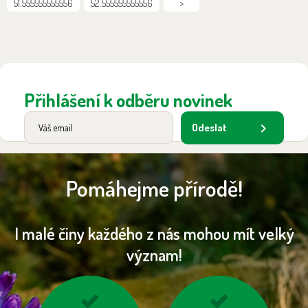
51.555555555556
52.555555555556
>
Přihlášení k odběru novinek
Odeslat
Pomáhejme přírodě!
I malé činy každého z nás mohou mít velký
význam!