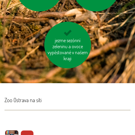
vzniklý odpad třiďme
jezme sezónní
zeleninu a ovoce
vypěstované v našem
kraji
Zoo Ostrava na síti