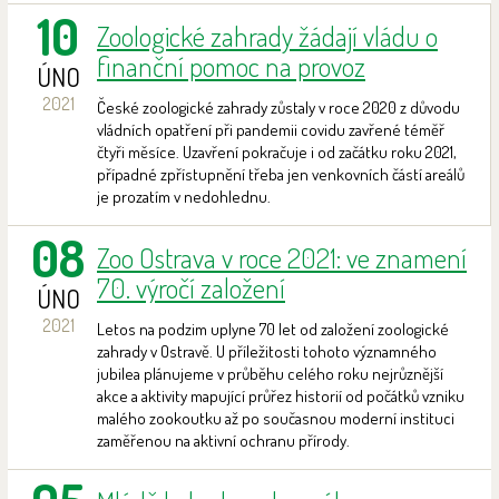
10
Zoologické zahrady žádají vládu o
finanční pomoc na provoz
ÚNO
2021
České zoologické zahrady zůstaly v roce 2020 z důvodu
vládních opatření při pandemii covidu zavřené téměř
čtyři měsíce. Uzavření pokračuje i od začátku roku 2021,
případné zpřístupnění třeba jen venkovních částí areálů
je prozatím v nedohlednu.
08
Zoo Ostrava v roce 2021: ve znamení
70. výročí založení
ÚNO
2021
Letos na podzim uplyne 70 let od založení zoologické
zahrady v Ostravě. U příležitosti tohoto významného
jubilea plánujeme v průběhu celého roku nejrůznější
akce a aktivity mapující průřez historií od počátků vzniku
malého zookoutku až po současnou moderní instituci
zaměřenou na aktivní ochranu přírody.