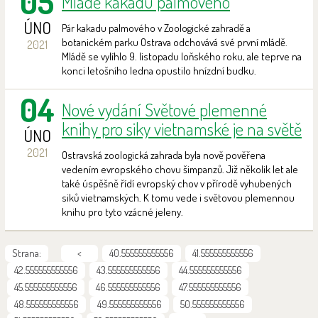
05
Mládě kakadu palmového
ÚNO
Pár kakadu palmového v Zoologické zahradě a
botanickém parku Ostrava odchovává své první mládě.
2021
Mládě se vylíhlo 9. listopadu loňského roku, ale teprve na
konci letošního ledna opustilo hnízdní budku.
04
Nové vydání Světové plemenné
knihy pro siky vietnamské je na světě
ÚNO
2021
Ostravská zoologická zahrada byla nově pověřena
vedením evropského chovu šimpanzů. Již několik let ale
také úspěšně řídí evropský chov v přírodě vyhubených
siků vietnamských. K tomu vede i světovou plemennou
knihu pro tyto vzácné jeleny.
Strana:
<
40.555555555556
41.555555555556
42.555555555556
43.555555555556
44.555555555556
45.555555555556
46.555555555556
47.555555555556
48.555555555556
49.555555555556
50.555555555556