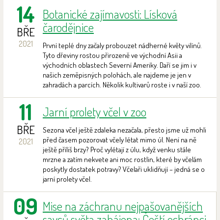
14
Botanické zajímavosti: Lísková
čarodějnice
BŘE
2021
První teplé dny začaly probouzet nádherné květy vilínů.
Tyto dřeviny rostou přirozeně ve východní Asii a
východních oblastech Severní Ameriky. Daří se jim i v
našich zeměpisných polohách, ale najdeme je jen v
zahradách a parcích. Několik kultivarů roste i v naší zoo.
11
Jarní prolety včel v zoo
BŘE
Sezona včel ještě zdaleka nezačala, přesto jsme už mohli
před časem pozorovat včely létat mimo úl. Není na ně
2021
ještě příliš brzy? Proč vylétají z úlu, když venku stále
mrzne a zatím nekvete ani moc rostlin, které by včelám
poskytly dostatek potravy? Včelaři uklidňují – jedná se o
jarní prolety včel.
09
Mise na záchranu nejpašovanějších
savců světa zahájena: Čeští ochránci