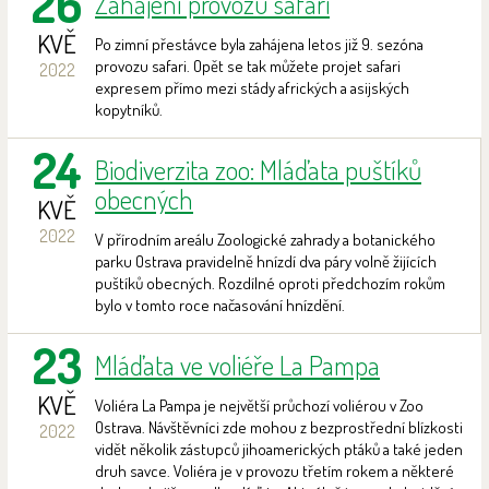
26
Zahájení provozu safari
KVĚ
Po zimní přestávce byla zahájena letos již 9. sezóna
provozu safari. Opět se tak můžete projet safari
2022
expresem přímo mezi stády afrických a asijských
kopytníků.
24
Biodiverzita zoo: Mláďata puštíků
obecných
KVĚ
2022
V přírodním areálu Zoologické zahrady a botanického
parku Ostrava pravidelně hnízdí dva páry volně žijících
puštíků obecných. Rozdílné oproti předchozím rokům
bylo v tomto roce načasování hnízdění.
23
Mláďata ve voliéře La Pampa
KVĚ
Voliéra La Pampa je největší průchozí voliérou v Zoo
Ostrava. Návštěvníci zde mohou z bezprostřední blízkosti
2022
vidět několik zástupců jihoamerických ptáků a také jeden
druh savce. Voliéra je v provozu třetím rokem a některé