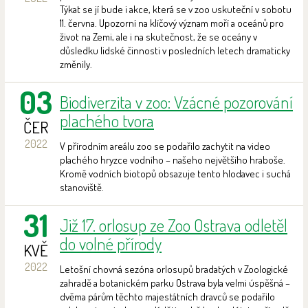
Týkat se jí bude i akce, která se v zoo uskuteční v sobotu
11. června. Upozorní na klíčový význam moří a oceánů pro
život na Zemi, ale i na skutečnost, že se oceány v
důsledku lidské činnosti v posledních letech dramaticky
změnily.
03
Biodiverzita v zoo: Vzácné pozorování
plachého tvora
ČER
2022
V přírodním areálu zoo se podařilo zachytit na video
plachého hryzce vodního – našeho největšího hraboše.
Kromě vodních biotopů obsazuje tento hlodavec i suchá
stanoviště.
31
Již 17. orlosup ze Zoo Ostrava odletěl
do volné přírody
KVĚ
2022
Letošní chovná sezóna orlosupů bradatých v Zoologické
zahradě a botanickém parku Ostrava byla velmi úspěšná –
dvěma párům těchto majestátních dravců se podařilo