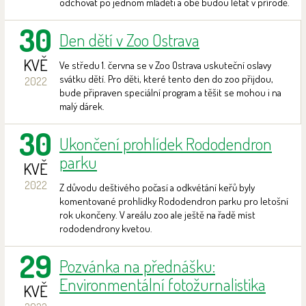
odchovat po jednom mláděti a obě budou létat v přírodě.
30
Den dětí v Zoo Ostrava
KVĚ
Ve středu 1. června se v Zoo Ostrava uskuteční oslavy
svátku dětí. Pro děti, které tento den do zoo přijdou,
2022
bude připraven speciální program a těšit se mohou i na
malý dárek.
30
Ukončení prohlídek Rododendron
parku
KVĚ
2022
Z důvodu deštivého počasí a odkvétání keřů byly
komentované prohlídky Rododendron parku pro letošní
rok ukončeny. V areálu zoo ale ještě na řadě míst
rododendrony kvetou.
29
Pozvánka na přednášku:
Environmentální fotožurnalistika
KVĚ