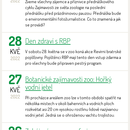
2022
Zveme všechny zájemce a příznivce přednáškového
cyklu Zajímavosti ze světa zoologie na poslední
přednášku před prázdninovou pauzou. Přednáška bude
o environmentální fotožurnalistice. Co to znamená a jak
se provádí?
28
Den zdraví s RBP
KVĚ
V sobotu 28. května se v zoo koná akce Revírní bratrské
pojišťovny. Pojištěnci RBP mají tento den vstup zdarma a
2022
pro všechny bude připraven pestrý program.
27
Botanické zajímavosti zoo: Hořký
vodní jetel
KVĚ
2022
Při procházce areálem zoo lze v tomto období spatřit na
několika místech v okolí bahenních a vodních ploch
rozkvétat asi 20 cm vysokou rostlinu lidově nazývanou
vodní jetel. Jedná se o ohroženou vachtu trojlistou.