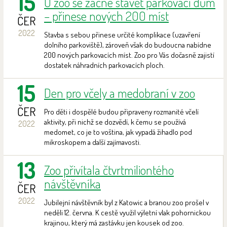
15
U zoo se začne stavět parkovací dům
– přinese nových 200 míst
ČER
2022
Stavba s sebou přinese určité komplikace (uzavření
dolního parkoviště), zároveň však do budoucna nabídne
200 nových parkovacích míst. Zoo pro Vás dočasně zajistí
dostatek náhradních parkovacích ploch.
15
Den pro včely a medobraní v zoo
ČER
Pro děti i dospělé budou připraveny rozmanité včelí
aktivity, při nichž se dozvědí, k čemu se používá
2022
medomet, co je to voština, jak vypadá žihadlo pod
mikroskopem a další zajímavosti.
13
Zoo přivítala čtvrtmiliontého
návštěvníka
ČER
2022
Jubilejní návštěvník byl z Katowic a branou zoo prošel v
neděli 12. června. K cestě využil výletní vlak pohornickou
krajinou, který má zastávku jen kousek od zoo.