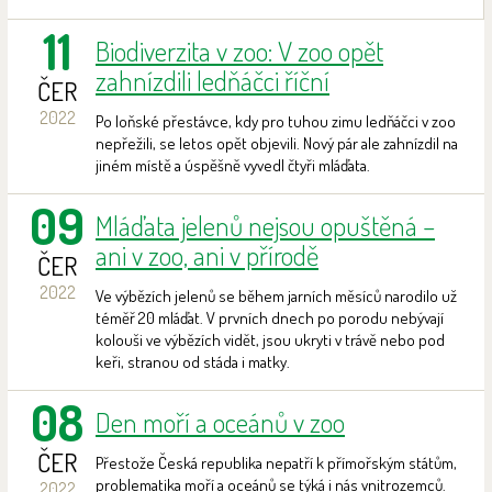
11
Biodiverzita v zoo: V zoo opět
zahnízdili ledňáčci říční
ČER
2022
Po loňské přestávce, kdy pro tuhou zimu ledňáčci v zoo
nepřežili, se letos opět objevili. Nový pár ale zahnízdil na
jiném místě a úspěšně vyvedl čtyři mláďata.
09
Mláďata jelenů nejsou opuštěná –
ani v zoo, ani v přírodě
ČER
2022
Ve výbězích jelenů se během jarních měsíců narodilo už
téměř 20 mláďat. V prvních dnech po porodu nebývají
kolouši ve výbězích vidět, jsou ukryti v trávě nebo pod
keři, stranou od stáda i matky.
08
Den moří a oceánů v zoo
ČER
Přestože Česká republika nepatří k přímořským státům,
problematika moří a oceánů se týká i nás vnitrozemců.
2022