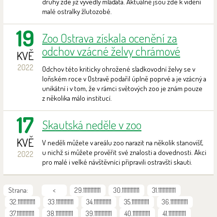
druhy zde již vyvedly mláďata. Aktuálně jsou zde k vidění
malé ostralky žlutozobé.
19
Zoo Ostrava získala ocenění za
odchov vzácné želvy chrámové
KVĚ
2022
Odchov této kriticky ohrožené sladkovodní želvy se v
loňském roce v Ostravě podařil úplně poprvé a je vzácný a
unikátní i v tom, že v rámci světových zoo je znám pouze
z několika málo institucí.
17
Skautská neděle v zoo
KVĚ
V neděli můžete v areálu zoo narazit na několik stanovišť,
u nichž si můžete prověřit své znalosti a dovednosti. Akci
2022
pro malé i velké návštěvníci připravili ostravští skauti.
Strana:
<
29.111111111111
30.111111111111
31.111111111111
32.111111111111
33.111111111111
34.111111111111
35.111111111111
36.111111111111
37.111111111111
38.111111111111
39.111111111111
40.111111111111
41.111111111111