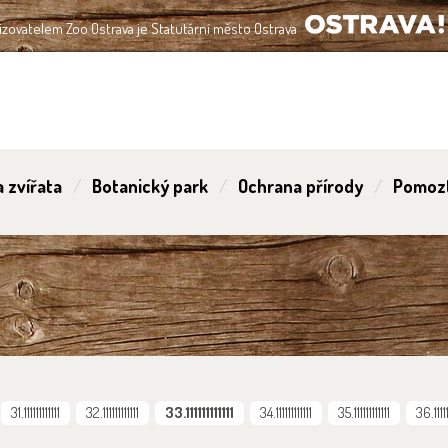
izovatelem Zoo Ostrava je Statutární město Ostrava
OSTRAVA!!!
 zvířata
Botanický park
Ochrana přírody
Pomoz
31.111111111111
32.111111111111
33.111111111111
34.111111111111
35.111111111111
36.11111