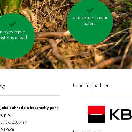
používejme úsporné
zatepleme si dům
baterie
upujme výrobky
nevytvářejme
bsahující palmový
bytečný odpad
olej
Generální partner
kty
ická zahrada a botanický park
, p.o.
ovická 2081/197
 OSTRAVA