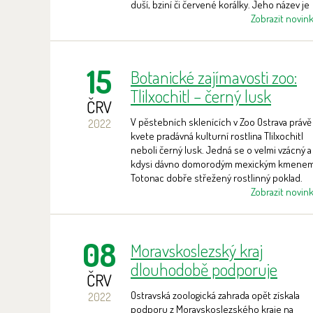
duší, bziní či červené korálky. Jeho název je
bez červený.
Zobrazit novin
15
Botanické zajímavosti zoo:
Tlilxochitl – černý lusk
ČRV
V pěstebních sklenících v Zoo Ostrava právě
2022
kvete pradávná kulturní rostlina Tlilxochitl
neboli černý lusk. Jedná se o velmi vzácný a
kdysi dávno domorodým mexickým kmene
Totonac dobře střežený rostlinný poklad.
Rostlina je hlavně známá jako vanilka –
Zobrazit novin
královna všech koření.
08
Moravskoslezský kraj
dlouhodobě podporuje
ČRV
vzdělávání v zoo
Ostravská zoologická zahrada opět získala
2022
podporu z Moravskoslezského kraje na