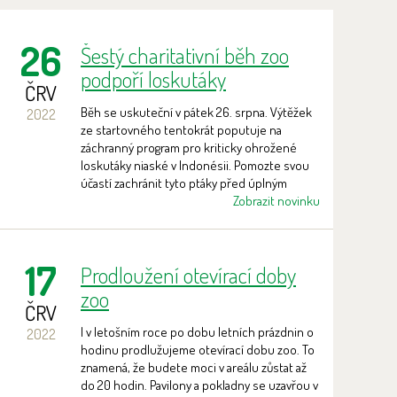
26
Šestý charitativní běh zoo
podpoří loskutáky
ČRV
Běh se uskuteční v pátek 26. srpna. Výtěžek
2022
ze startovného tentokrát poputuje na
záchranný program pro kriticky ohrožené
loskutáky niaské v Indonésii. Pomozte svou
účastí zachránit tyto ptáky před úplným
vyhubením!
Zobrazit novinku
17
Prodloužení otevírací doby
zoo
ČRV
I v letošním roce po dobu letních prázdnin o
2022
hodinu prodlužujeme otevírací dobu zoo. To
znamená, že budete moci v areálu zůstat až
do 20 hodin. Pavilony a pokladny se uzavřou v