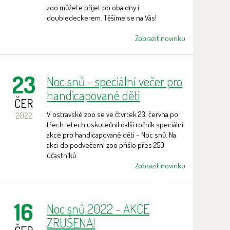
zoo můžete přijet po oba dny i
doubledeckerem. Těšíme se na Vás!
Zobrazit novinku
23
Noc snů - speciální večer pro
handicapované děti
ČER
V ostravské zoo se ve čtvrtek 23. června po
2022
třech letech uskutečnil další ročník speciální
akce pro handicapované děti – Noc snů. Na
akci do podvečerní zoo přišlo přes 250
účastníků.
Zobrazit novinku
16
Noc snů 2022 - AKCE
ZRUŠENA!