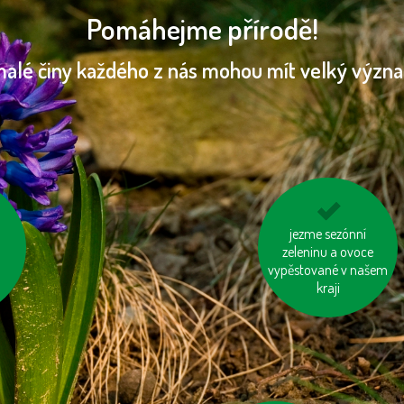
Pomáhejme přírodě!
malé činy každého z nás mohou mít velký význ
ně
používejme prací a
jezme sezónní
čisticí prostředky
zeleninu a ovoce
vypěstované v našem
šetrné k přírodě
kraji