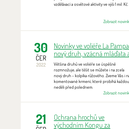
vzdělávací a osvětové aktivity ve výši 1 mil. Kč.
Zobrazit novin
30
Novinky ve voliéře La Pampa
nový druh, vzácná mláďata 
ČER
komentované krmení
Většina druhů ve voliéře se úspěšně
2022
rozmnožuje, ale těšit se můžete i na zcela
nový druh – kolpíka růžového. Zveme Vás i n
komentované krmení, které probíhá každo
neděli před polednem.
Zobrazit novin
21
Ochrana hrochů ve
východním Kongu za