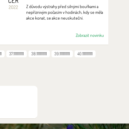
ČER
Z důvodu výstrahy před silnými bouřkami a
2022
nepříznivým počasím v hodinách, kdy se měla
akce konat, se akce neuskuteční.
Zobrazit novinku
11
37.111111111111
38.111111111111
39.111111111111
40.111111111111