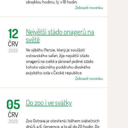
obvyklou hodinu, tj. v 18 hodin.
Zobrazit novinku
12
Největší stádo onagerů na
světě
ČRV
Ve výběhu Persie, který je součástí
2022
ostravského safari, žije největší stádo
onagerů na světě a zároveň jediné stádo
tohoto vzácného poddruhu divokého
asijského osla v České republice.
Zobrazit novinku
05
Do zoo i ve svátky
ČRV
Zoo Ostrava je otevřená i během svátečních
2022
dnů 5. a 6. července, a to až do 20 hodin. Do