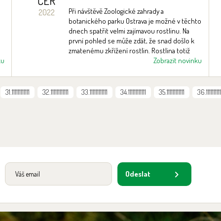
ČER
Při návštěvě Zoologické zahrady a
2022
botanického parku Ostrava je možné v těchto
dnech spatřit velmi zajímavou rostlinu. Na
první pohled se může zdát, že snad došlo k
zmatenému zkřížení rostlin. Rostlina totiž
ku
vypadá jako kříženec stromu a tulipánu.
Zobrazit novinku
31.111111111111
32.111111111111
33.111111111111
34.111111111111
35.111111111111
36.1111111111
Odeslat