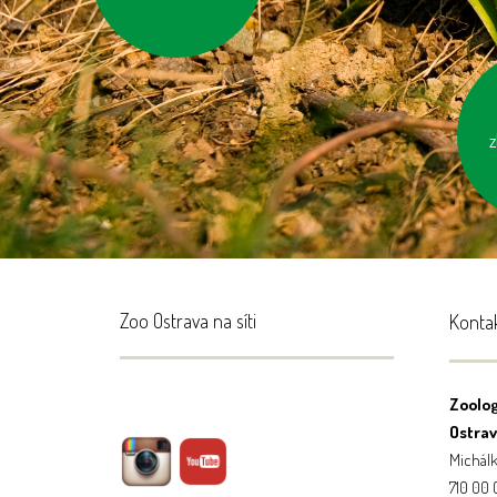
k
neo
z
Zoo Ostrava na síti
Konta
Zoolog
Ostrava
Michálk
710 00