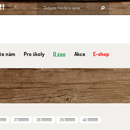
te nám
Pro školy
O zoo
Akce
E-shop
1111111
37.111111111111
38.111111111111
39.111111111111
40.111111111111