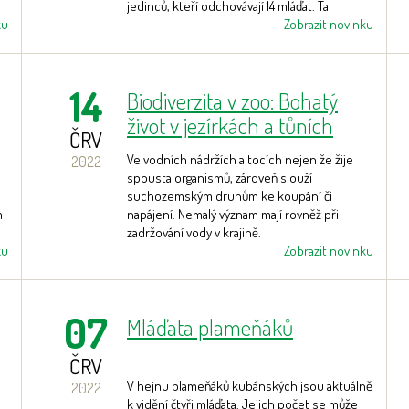
jedinců, kteří odchovávají 14 mláďat. Ta
ku
postupně začínají opouštět hnízdní budky.
Zobrazit novinku
14
Biodiverzita v zoo: Bohatý
život v jezírkách a tůních
ČRV
Ve vodních nádržích a tocích nejen že žije
2022
spousta organismů, zároveň slouží
suchozemským druhům ke koupání či
m
napájení. Nemalý význam mají rovněž při
zadržování vody v krajině.
ku
Zobrazit novinku
07
Mláďata plameňáků
ČRV
V hejnu plameňáků kubánských jsou aktuálně
2022
k vidění čtyři mláďata. Jejich počet se může