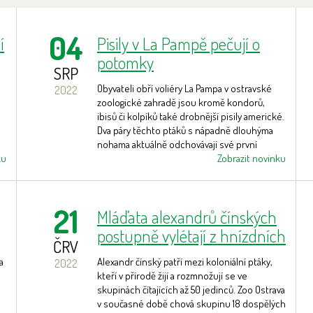
04
í
Pisily v La Pampě pečují o
potomky
SRP
Obyvateli obří voliéry La Pampa v ostravské
2022
zoologické zahradě jsou kromě kondorů,
ibisů či kolpíků také drobnější pisily americké.
Dva páry těchto ptáků s nápadně dlouhýma
nohama aktuálně odchovávají své první
ku
potomky
Zobrazit novinku
21
Mláďata alexandrů čínských
postupně vylétají z hnízdních
ČRV
budek
a
Alexandr čínský patří mezi koloniální ptáky,
2022
kteří v přírodě žijí a rozmnožují se ve
skupinách čítajících až 50 jedinců. Zoo Ostrava
v současné době chová skupinu 18 dospělých