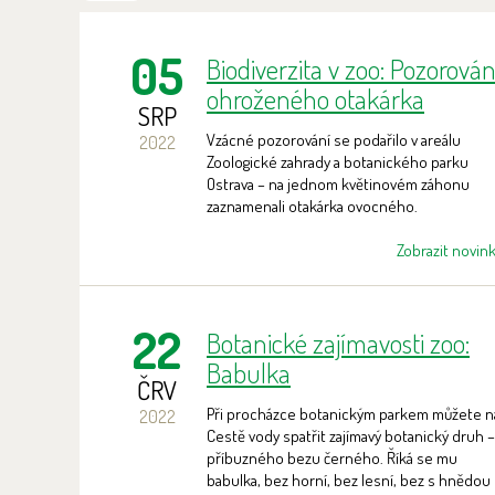
05
Biodiverzita v zoo: Pozorován
ohroženého otakárka
SRP
ovocného
Vzácné pozorování se podařilo v areálu
2022
Zoologické zahrady a botanického parku
Ostrava – na jednom květinovém záhonu
zaznamenali otakárka ovocného.
Zobrazit novin
22
Botanické zajímavosti zoo:
Babulka
ČRV
Při procházce botanickým parkem můžete n
2022
Cestě vody spatřit zajímavý botanický druh –
příbuzného bezu černého. Říká se mu
babulka, bez horní, bez lesní, bez s hnědou