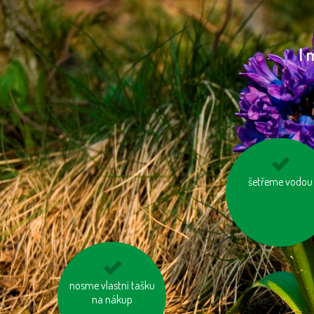
I 
nesviťme zbyteč
šetřeme vodou
na krátké vzdálenosti
nosme vlastní tašku
choďme pěšky
na nákup