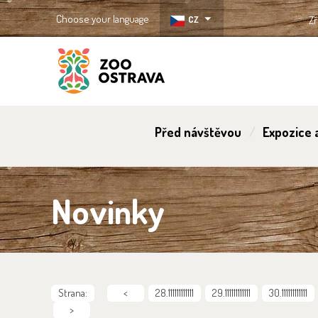
Choose your language
CZ
Zř
ZOO Ostrava
Před návštěvou
Expozice a
Novinky
Strana:
<
28.111111111111
29.111111111111
30.111111111111
>