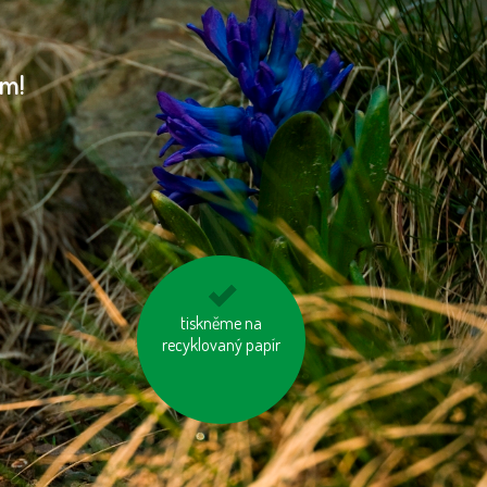
am!
biologicky rozložitelný
tiskněme na
odpad kompostujme
recyklovaný papír