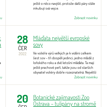
ještě o něco navýšit, protože další páry stále
inkubují svá vejce.
ku
Zobrazit novinku
28
:
Mláďata největší evropské
a
sovy
ČER
Ve voliéře výrů velkých je k vidění celkem
2022
šest sov – tři dospělí jedinci, jedno mládě z
a
loňského roku a dvě letošní mláďata. Ta mají
u
ještě prachové peří, takže jsou od starších
obyvatel voliéry dobře rozeznatelná. Největší
ku
sova Evropy a jedna z největších sov světa se
Zobrazit novinku
v Zoo Ostrava v posledních letech
rozmnožuje pravidelně.
20
Botanické zajímavosti Zoo
Ostrava – tulipány na stromě