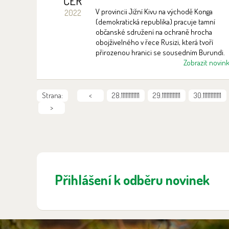
ČER
pozornosti ostravské zoo
V provincii Jižní Kivu na východě Konga
2022
(demokratická republika) pracuje tamní
občanské sdružení na ochraně hrocha
obojživelného v řece Rusizi, která tvoří
přirozenou hranici se sousedním Burundi.
Zoo Ostrava je hlavní oficiální partner
Zobrazit novin
celosvětové Skupiny odborníků pro hrochy
(Hippo Specialist Group IUCN SSC), a má tak
přístup k exkluzivním informacím o této
Strana:
<
28.111111111111
29.111111111111
30.111111111111
činnosti.
>
Přihlášení k odběru novinek