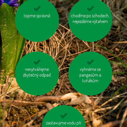
nenechávejme je
topme správně
choďme po schodech,
na krátké vzdálenosti
zapnuté ani v režimu
nejezděme výtahem
choďme pěšky
„Standby“
biologicky rozložitelný
nevytvářejme
odevzdávejme
vyhněme se
odpad kompostujme
zbytečný odpad
pangasům a
vysloužilé
elektrospotřebiče do
tuňákům
kontejnerů
používejme výrobky z
zastavujme vodu při