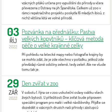
vzácných ptáků určena pro vypuštění do přírody a včera
převezena z Ostravy na jih Španělska. Celkem už zoo v
rámci repatriačního projektu poskytla 16 mladých ibisů, z
nichž většina létá ve volné přírodě.
03
Pozvánka na přednášku: Pastva
velkých kopytníků – klíčová metoda
ŘÍJ
péče o velké krajinné celky
2022
Při pohledu na letecké mapy nebo fotografie krajiny by
se mohlo zdát, že je zde všechno v pořádku, jelikož zde
převládají různé odstíny zelené, tedy zeleň. Ale ne všude
tomu tak je.
29
Den zvířat v zoo
ZÁŘ
V sobotu 1. října se v zoo uskuteční oslavy svátku všech
živých bytostí. U příležitosti Dne zvířat bude připraven
2022
speciální program pro malé i velké návštěvníky. Přijďte se
dozvědět o vzácných druzích naší přírody i zástupců