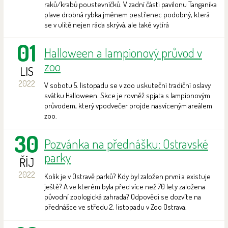
raků/krabů poustevníčků. V zadní části pavilonu Tanganika
plave drobná rybka jménem pestřenec podobný, která
se v ulitě nejen ráda skrývá, ale také vytírá
01
Halloween a lampionový průvod v
zoo
LIS
2022
V sobotu 5. listopadu se v zoo uskuteční tradiční oslavy
svátku Halloween. Skce je rovněž spjata s lampionovým
průvodem, který vpodvečer projde nasvíceným areálem
zoo.
30
Pozvánka na přednášku: Ostravské
parky
ŘÍJ
2022
Kolik je v Ostravě parků? Kdy byl založen první a existuje
ještě? A ve kterém byla před více než 70 lety založena
původní zoologická zahrada? Odpovědi se dozvíte na
přednášce ve středu 2. listopadu v Zoo Ostrava.