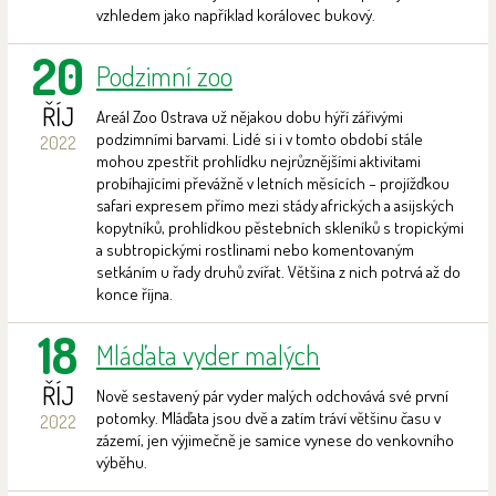
vzhledem jako například korálovec bukový.
20
Podzimní zoo
ŘÍJ
Areál Zoo Ostrava už nějakou dobu hýří zářivými
podzimními barvami. Lidé si i v tomto období stále
2022
mohou zpestřit prohlídku nejrůznějšími aktivitami
probíhajícími převážně v letních měsících – projížďkou
safari expresem přímo mezi stády afrických a asijských
kopytníků, prohlídkou pěstebních skleníků s tropickými
a subtropickými rostlinami nebo komentovaným
setkáním u řady druhů zvířat. Většina z nich potrvá až do
konce října.
18
Mláďata vyder malých
ŘÍJ
Nově sestavený pár vyder malých odchovává své první
potomky. Mláďata jsou dvě a zatím tráví většinu času v
2022
zázemí, jen výjimečně je samice vynese do venkovního
výběhu.