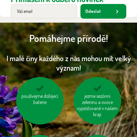
Odeslat
Pomáhejme přírodě!
I malé činy každého z nás mohou mít velký
význam!
používejme úsporné
používejme dobíjecí
jezme sezónní
využívejme
baterie
baterie
hromadnou dopravu
zeleninu a ovoce
vypěstované v našem
kraji