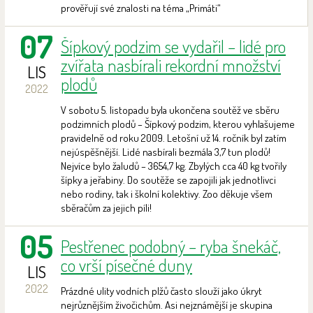
prověřují své znalosti na téma „Primáti“
07
Šípkový podzim se vydařil – lidé pro
zvířata nasbírali rekordní množství
LIS
plodů
2022
V sobotu 5. listopadu byla ukončena soutěž ve sběru
podzimních plodů – Šípkový podzim, kterou vyhlašujeme
pravidelně od roku 2009. Letošní už 14. ročník byl zatím
nejúspěšnější. Lidé nasbírali bezmála 3,7 tun plodů!
Nejvíce bylo žaludů – 3654,7 kg. Zbylých cca 40 kg tvořily
šípky a jeřabiny. Do soutěže se zapojili jak jednotlivci
nebo rodiny, tak i školní kolektivy. Zoo děkuje všem
sběračům za jejich píli!
05
Pestřenec podobný – ryba šnekáč,
co vrší písečné duny
LIS
2022
Prázdné ulity vodních plžů často slouží jako úkryt
nejrůznějším živočichům. Asi nejznámější je skupina