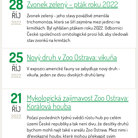
28
Zvonek zelený – pták roku 2022
ŘÍJ
Zvonek zelený - jeho stavy povážlivě zmenšila
trichomonóza, která se šíří zejména mezi jedinci na
2022
krmitkách. Byl vyhlášen ptákem roku 2022. Odborníci
České společnosti ornitologické prosí lidi, aby sledovali
stav zvonků na krmitách.
25
Nový druh v Zoo Ostrava: vikuňa
ŘÍJ
V expozici americké fauny se zabydluje nový druh -
vikuňa, jeden ze dvou divokých druhů lamy.
2022
21
Mykologická zajímavost Zoo Ostrava:
Korálová houba
ŘÍJ
2022
Počasí posledních týdnů svědčí růstu hub po celém
území České republiky a tak není divu, že desítky druhů
bychom mohli najít také v areálu Zoo Ostrava. Mezi nimi i
dřevokazné houby, které mohou překvapit svým