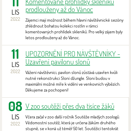
11
Komentované prohlídky skleníků
prodlouženy až do Vánoc
LIS
2022
Zájemci mají možnost během hlavní návštěvnické sezóny
zhlédnout bohatou kolekci rostlin v rámci
komentovaných prohlídek skleníků. Pro velký zájem byly
letos prodlouženy až do Vánoc.
11
UPOZORNĚNÍ PRO NÁVŠTĚVNÍKY -
Uzavření pavilonu slonů
LIS
2022
Vážení návštěvníci, pavilon slonů zůstává uzavřen kvůli
nutné rekonstrukci Sloní džungle. Sloni budou v
maximální možné míře k vidění ve venkovních výbězích.
Děkujeme za pochopení!
08
V zoo soutěží přes dva tisíce žáků
LIS
Včera začal v zoo další ročník Soutěže mladých zoologů.
Vědomostní soutěž, která je určena žákům druhého
2022
stupně, se v koná už téměř 50 let. Soutěžící tentokrát