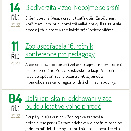
14
Biodiverzita v zoo: Nebojme se sršňí
ŘÍJ
Sršeň obecná (Vespa crabro) patří k těm živočichům,
kteří mezi lidmi budí poměrně velké obavy. Realita je ale
2022
docela jiná, a proto v zoo každé sršní hnízdo vítáme.
11
Zoo uspořádala 16. ročník
konference pro pedagogy
ŘÍJ
2022
Akce se dlouhodobě těší velkému zájmu (nejen) učitelů
(nejen) z celého Moravskoslezského kraje. V letošním
roce se opět přihlásilo bezmála 140 zájemců z
moravskoslezského regionu i dalších míst republiky.
04
Další ibisi skalní odchovaní v zoo
budou létat ve volné přírodě
ŘÍJ
2022
Dva páry ibisů skalních v Zoologické zahradě a
botanickém parku Ostrava odchovaly v letošním roce po
jednom mláděti. Obě byla koordinátorem chovu těchto