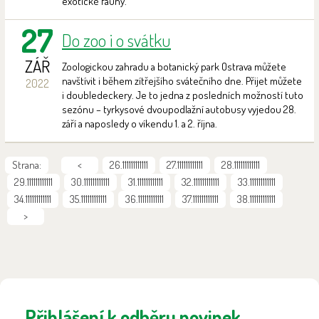
exotické fauny.
27
Do zoo i o svátku
ZÁŘ
Zoologickou zahradu a botanický park Ostrava můžete
navštívit i během zítřejšího svátečního dne. Přijet můžete
2022
i doubledeckery. Je to jedna z posledních možností tuto
sezónu – tyrkysové dvoupodlažní autobusy vyjedou 28.
září a naposledy o víkendu 1. a 2. října.
Strana:
<
26.111111111111
27.111111111111
28.111111111111
29.111111111111
30.111111111111
31.111111111111
32.111111111111
33.111111111111
34.111111111111
35.111111111111
36.111111111111
37.111111111111
38.111111111111
>
Přihlášení k odběru novinek