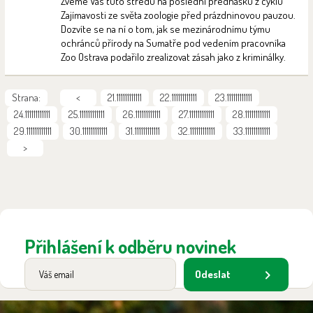
Zveme Vás tuto středu na poslední přednášku z cyklu
Zajímavosti ze světa zoologie před prázdninovou pauzou.
Dozvíte se na ní o tom, jak se mezinárodnímu týmu
ochránců přírody na Sumatře pod vedením pracovníka
Zoo Ostrava podařilo zrealizovat zásah jako z kriminálky.
Strana:
<
21.111111111111
22.111111111111
23.111111111111
24.111111111111
25.111111111111
26.111111111111
27.111111111111
28.111111111111
29.111111111111
30.111111111111
31.111111111111
32.111111111111
33.111111111111
>
Přihlášení k odběru novinek
Odeslat