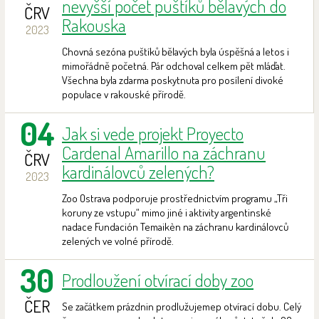
nevyšší počet puštíků bělavých do
ČRV
Rakouska
2023
Chovná sezóna puštíků bělavých byla úspěšná a letos i
mimořádně početná. Pár odchoval celkem pět mláďat.
Všechna byla zdarma poskytnuta pro posílení divoké
populace v rakouské přírodě.
04
Jak si vede projekt Proyecto
Cardenal Amarillo na záchranu
ČRV
kardinálovců zelených?
2023
Zoo Ostrava podporuje prostřednictvím programu „Tři
koruny ze vstupu“ mimo jiné i aktivity argentinské
nadace Fundación Temaikèn na záchranu kardinálovců
zelených ve volné přírodě.
30
Prodloužení otvírací doby zoo
ČER
Se začátkem prázdnin prodlužujemep otvírací dobu. Celý