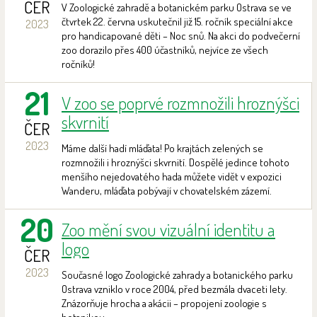
ČER
V Zoologické zahradě a botanickém parku Ostrava se ve
čtvrtek 22. června uskutečnil již 15. ročník speciální akce
2023
pro handicapované děti – Noc snů. Na akci do podvečerní
zoo dorazilo přes 400 účastníků, nejvíce ze všech
ročníků!
21
V zoo se poprvé rozmnožili hroznýšci
skvrnití
ČER
2023
Máme další hadí mláďata! Po krajtách zelených se
rozmnožili i hroznýšci skvrnití. Dospělé jedince tohoto
menšího nejedovatého hada můžete vidět v expozici
Wanderu, mláďata pobývají v chovatelském zázemí.
20
Zoo mění svou vizuální identitu a
logo
ČER
2023
Současné logo Zoologické zahrady a botanického parku
Ostrava vzniklo v roce 2004, před bezmála dvaceti lety.
Znázorňuje hrocha a akácii – propojení zoologie s