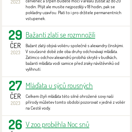
červenec a srpen budete moci v areálu zůstat až do 20
2023
hodin. Přijít ale musíte nejpozději v 18 hodin, pak se
pokladny uzavřou. Platí to i pro držitele permanentních
vstupenek.
29
Bažanti zlatí se rozmnožili
ČER
Bažant zlatý obývá voliéru společně s alexandry čínskými.
V současné době zde oba druhy odchovávají mláďata.
2023
Zatímco odchov alexandrů probíhá skrytě v budkách,
bažantí mláďata vodí samice před zraky návštěvníků od
vylíhnutí.
27
Mláďata u sýců rousných
ČER
Celkem čtyři mláďata této silně ohrožené sovy naší
přírody můžetev tomto období pozorovat v jedné z voliér
2023
na Cestě vody.
26
V zoo proběhla Noc snů