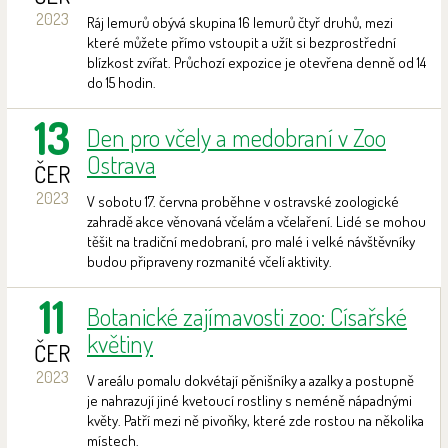
2023
Ráj lemurů obývá skupina 16 lemurů čtyř druhů, mezi
které můžete přímo vstoupit a užít si bezprostřední
blízkost zvířat. Průchozí expozice je otevřena denně od 14
do 15 hodin.
13
Den pro včely a medobraní v Zoo
Ostrava
ČER
2023
V sobotu 17. června proběhne v ostravské zoologické
zahradě akce věnovaná včelám a včelaření. Lidé se mohou
těšit na tradiční medobraní, pro malé i velké návštěvníky
budou připraveny rozmanité včelí aktivity.
11
Botanické zajímavosti zoo: Císařské
květiny
ČER
2023
V areálu pomalu dokvétají pěnišníky a azalky a postupně
je nahrazují jiné kvetoucí rostliny s neméně nápadnými
květy. Patří mezi ně pivoňky, které zde rostou na několika
místech.