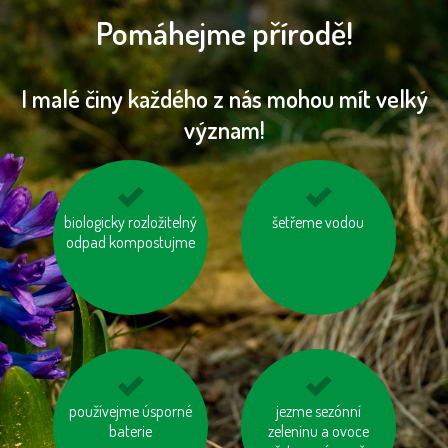
Pomáhejme přírodě!
I malé činy každého z nás mohou mít velký
význam!
biologicky rozložitelný
jezme naše ryby
šetřeme vodou
nevytvářejme
odpad kompostujme
zbytečný odpad
používejme úsporné
mějme u auta
jezme sezónní
tiskněme na
správně nafouknutá
baterie
recyklovaný papír
zeleninu a ovoce