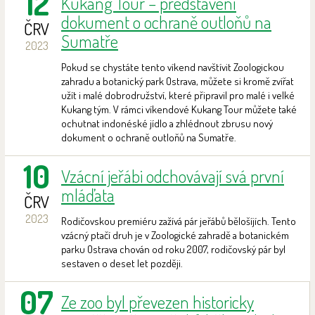
12
Kukang Tour – představení
dokument o ochraně outloňů na
ČRV
Sumatře
2023
Pokud se chystáte tento víkend navštívit Zoologickou
zahradu a botanický park Ostrava, můžete si kromě zvířat
užít i malé dobrodružství, které připravil pro malé i velké
Kukang tým. V rámci víkendové Kukang Tour můžete také
ochutnat indonéské jídlo a zhlédnout zbrusu nový
dokument o ochraně outloňů na Sumatře.
10
Vzácní jeřábi odchovávají svá první
mláďata
ČRV
2023
Rodičovskou premiéru zažívá pár jeřábů bělošíjích. Tento
vzácný ptačí druh je v Zoologické zahradě a botanickém
parku Ostrava chován od roku 2007, rodičovský pár byl
sestaven o deset let později.
07
Ze zoo byl převezen historicky