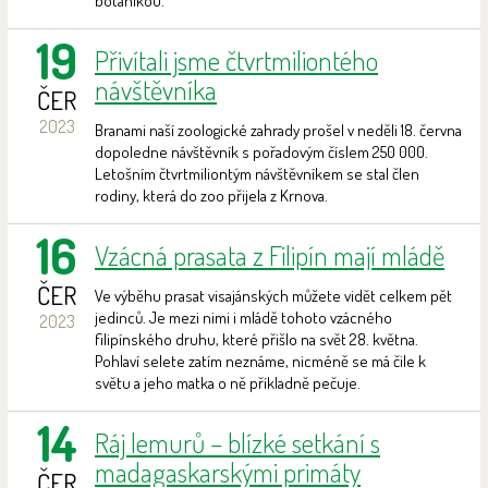
botanikou.
19
Přivítali jsme čtvrtmiliontého
návštěvníka
ČER
2023
Branami naší zoologické zahrady prošel v neděli 18. června
dopoledne návštěvník s pořadovým číslem 250 000.
Letošním čtvrtmiliontým návštěvníkem se stal člen
rodiny, která do zoo přijela z Krnova.
16
Vzácná prasata z Filipín mají mládě
ČER
Ve výběhu prasat visajánských můžete vidět celkem pět
jedinců. Je mezi nimi i mládě tohoto vzácného
2023
filipínského druhu, které přišlo na svět 28. května.
Pohlaví selete zatím neznáme, nicméně se má čile k
světu a jeho matka o ně příkladně pečuje.
14
Ráj lemurů – blízké setkání s
madagaskarskými primáty
ČER