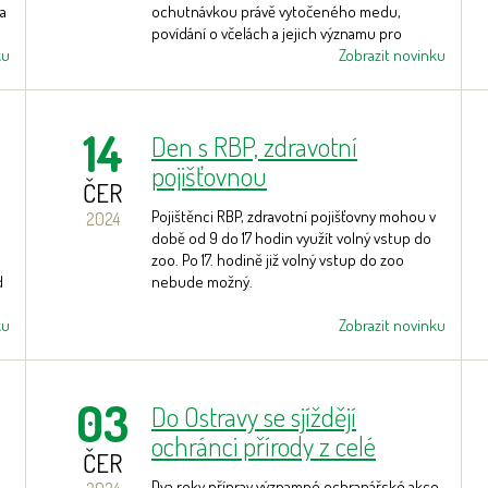
la
ochutnávkou právě vytočeného medu,
povídání o včelách a jejich významu pro
ku
přírodu i pro lidstvo.
Zobrazit novinku
14
Den s RBP, zdravotní
pojišťovnou
ČER
Pojištěnci RBP, zdravotní pojišťovny mohou v
2024
době od 9 do 17 hodin využít volný vstup do
zoo. Po 17. hodině již volný vstup do zoo
d
nebude možný.
ku
Zobrazit novinku
03
Do Ostravy se sjíždějí
ochránci přírody z celé
ČER
Evropy i ze zámoří. Začíná
Dva roky příprav významné ochranářské akce