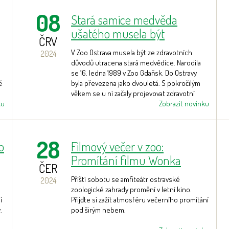
08
Stará samice medvěda
ušatého musela být
ČRV
utracena. Téměř 15 let si
V Zoo Ostrava musela být ze zdravotních
2024
užívala prostorný lesní
důvodů utracena stará medvědice. Narodila
výběh.
se 16. ledna 1989 v Zoo Gdaňsk. Do Ostravy
ě
byla převezena jako dvouletá. S pokročilým
věkem se u ní začaly projevovat zdravotní
ku
problémy, především pohybového aparátu. V
Zobrazit novinku
přírodě se tito medvědi dožívají sotva 20 let.
28
o
Filmový večer v zoo:
Promítání filmu Wonka
ČER
Příští sobotu se amfiteátr ostravské
2024
zoologické zahrady promění v letní kino.
í
Přijďte si zažít atmosféru večerního promítání
.
pod širým nebem.