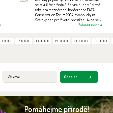
2024
EAZA Conservation Forum
se završí. Ve středu 5. června bude v Ostravě
2024
zahájena mezinárodní konference EAZA
Conservation Forum 2024, symbolicky na
Světový den pro životní prostředí. Akce se v
ku
České republice koná vůbec poprvé a hostí ji
Zobrazit novinku
ostravská zoologická zahrada.
6.111111111111
17.111111111111
18.111111111111
19.111111111111
20.111111111111
21.111111111111
Odeslat
Pomáhejme přírodě!