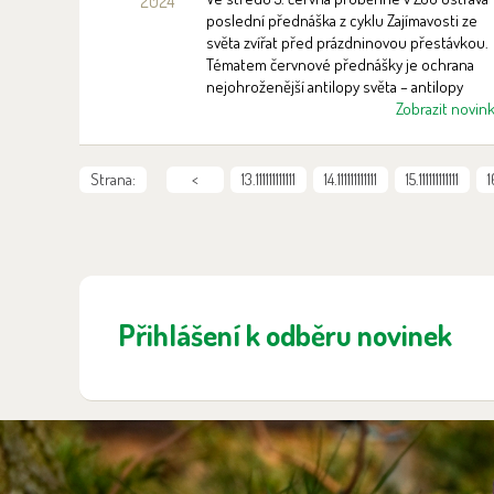
2024
na Afriku
poslední přednáška z cyklu Zajímavosti ze
světa zvířat před prázdninovou přestávkou.
Tématem červnové přednášky je ochrana
nejohroženější antilopy světa – antilopy
Derbyho, resp. jejího západního poddruhu
Zobrazit novin
Strana:
<
13.111111111111
14.111111111111
15.111111111111
1
Přihlášení k odběru novinek