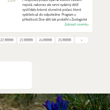
2024
nejistá, nakonec ale ranní vydatný déšť
vystřídalo krásné slunečné počasí, které
vydrželo až do odpoledne. Program u
příležitosti Dne dětí tak proběhl v Zoologické
zahradě a botanickém parku Ostrava bez
Zobrazit novinku
omezení a přilákal bezmála šest tisíc lidí. A byl
mezi nimi i letošní čtvrtmiliontý návštěvník.
Zoo přivítala jubilejního návštěvníka o téměř
22.111111111111
23.111111111111
24.111111111111
25.111111111111
>
tři týdny dříve než v loňském roce.