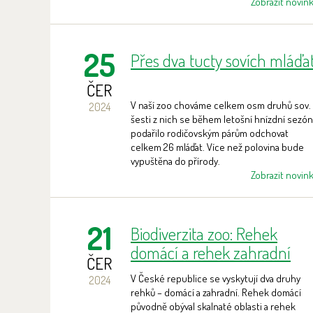
Zobrazit novin
25
Přes dva tucty sovích mláďa
ČER
V naší zoo chováme celkem osm druhů sov.
2024
šesti z nich se během letošní hnízdní sezón
podařilo rodičovským párům odchovat
celkem 26 mláďat. Více než polovina bude
vypuštěna do přírody.
Zobrazit novin
21
Biodiverzita zoo: Rehek
domácí a rehek zahradní
ČER
V České republice se vyskytují dva druhy
2024
rehků – domácí a zahradní. Rehek domácí
původně obýval skalnaté oblasti a rehek