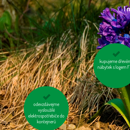
I 
kupujeme dřevě
nepřetápějme
nábytek s logem 
místnosti
odevzdávejme
jezme sezónní
zeleninu a ovoce
vysloužilé
vypěstované v našem
elektrospotřebiče do
kontejnerů
kraji