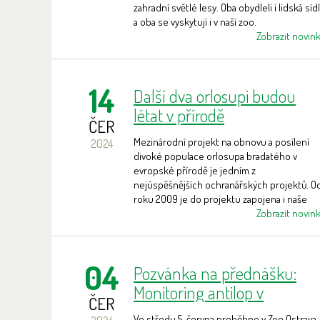
zahradní světlé lesy. Oba obydleli i lidská síd
a oba se vyskytují i v naší zoo.
Zobrazit novin
14
Další dva orlosupi budou
létat v přírodě
ČER
Mezinárodní projekt na obnovu a posílení
2024
divoké populace orlosupa bradatého v
evropské přírodě je jedním z
nejúspěšnějších ochranářských projektů. O
roku 2009 je do projektu zapojena i naše
zoo.
Zobrazit novin
04
Pozvánka na přednášku:
Monitoring antilop v
ČER
Senegalu aneb Vzpomínky
Ve středu 5. června proběhne v Zoo Ostrava