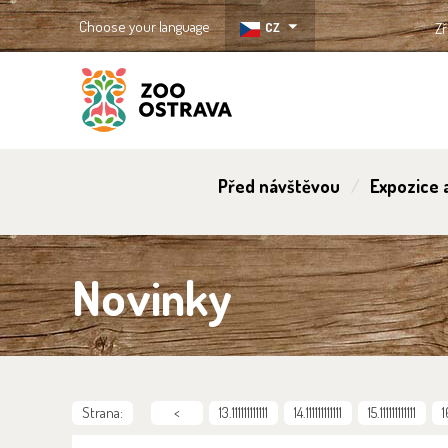
Choose your language
CZ
Zř
ZOO Ostrava
Před návštěvou
Expozice a
Novinky
Strana:
<
13.111111111111
14.111111111111
15.111111111111
1