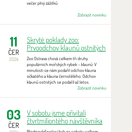
večer plný zážitků.
Zobrazit novinku
11
Skryté poklady zoo:
Prvoodchov klaunů ostnitých
ČER
Zoo Ostrava chová celkem tři druhy
2024
populárních mořských rybek – klaunů. V
minulosti se nám podařil odchov klauna
očkatého a klauna černotělého. Odchov
klaunů ostnitých se podařil až letos.
Zobrazit novinku
03
V sobotu jsme přivítali
čtvrtmiliontého návštěvníka
ČER
Předpověď počasí byla na sobotu celkem