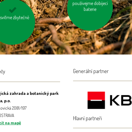
používejme dobíjecí
zatepleme si dům
baterie
spalujme odpady
sviťme zbytečně
Generální partner
kty
ická zahrada a botanický park
, p.o.
ovická 2081/197
 OSTRAVA
Hlavní partneři
it na mapě