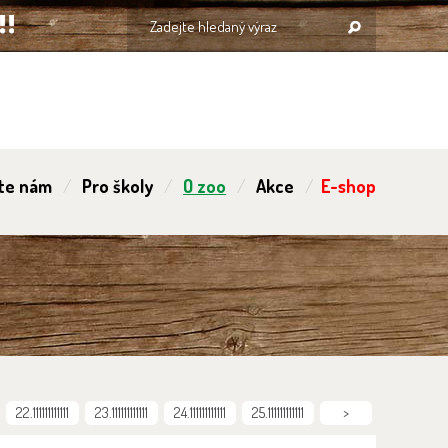
te nám
Pro školy
O zoo
Akce
E-shop
22.111111111111
23.111111111111
24.111111111111
25.111111111111
>