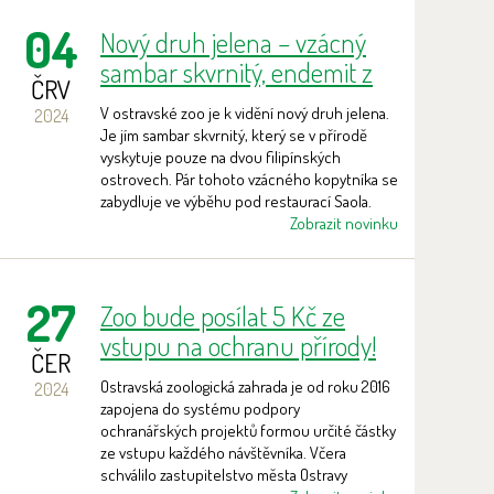
04
Nový druh jelena – vzácný
sambar skvrnitý, endemit z
ČRV
Filipín
V ostravské zoo je k vidění nový druh jelena.
2024
Je jím sambar skvrnitý, který se v přírodě
vyskytuje pouze na dvou filipínských
ostrovech. Pár tohoto vzácného kopytníka se
zabydluje ve výběhu pod restaurací Saola.
Zobrazit novinku
27
Zoo bude posílat 5 Kč ze
vstupu na ochranu přírody!
ČER
Ostravská zoologická zahrada je od roku 2016
2024
zapojena do systému podpory
ochranářských projektů formou určité částky
ze vstupu každého návštěvníka. Včera
schválilo zastupitelstvo města Ostravy