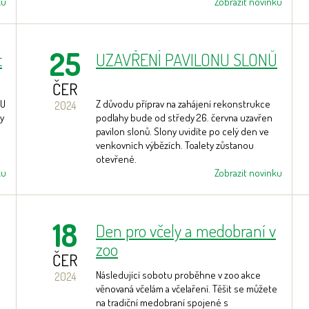
ku
Zobrazit novinku
25
t
UZAVŘENÍ PAVILONU SLONŮ
ČER
 U
Z důvodu příprav na zahájení rekonstrukce
2024
y
podlahy bude od středy 26. června uzavřen
pavilon slonů. Slony uvidíte po celý den ve
venkovních výbězích. Toalety zůstanou
otevřené.
ku
Zobrazit novinku
18
Den pro včely a medobraní v
zoo
ČER
Následující sobotu proběhne v zoo akce
2024
věnovaná včelám a včelaření. Těšit se můžete
na tradiční medobraní spojené s