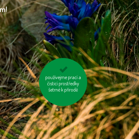
am!
používejme prací a
nevytvářejme
čisticí prostředky
zbytečný odpad
šetrné k přírodě