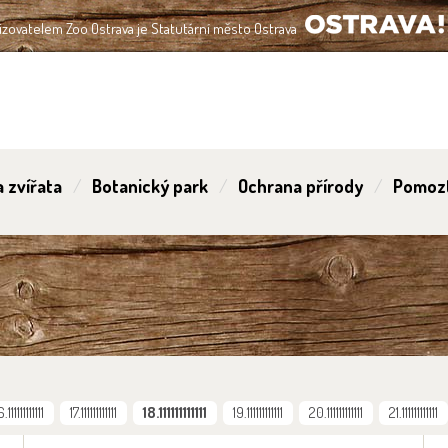
izovatelem Zoo Ostrava je Statutární město Ostrava
OSTRAVA!!!
 zvířata
Botanický park
Ochrana přírody
Pomoz
6.111111111111
17.111111111111
18.111111111111
19.111111111111
20.111111111111
21.111111111111