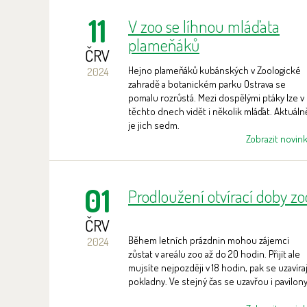
11
V zoo se líhnou mláďata
plameňáků
ČRV
Hejno plameňáků kubánských v Zoologické
2024
zahradě a botanickém parku Ostrava se
pomalu rozrůstá. Mezi dospělými ptáky lze v
těchto dnech vidět i několik mláďat. Aktuáln
je jich sedm.
Zobrazit novin
01
Prodloužení otvírací doby zo
ČRV
Během letních prázdnin mohou zájemci
2024
zůstat v areálu zoo až do 20 hodin. Přijít ale
mujsíte nejpozději v 18 hodin, pak se uzavíraj
pokladny. Ve stejný čas se uzavřou i pavilony