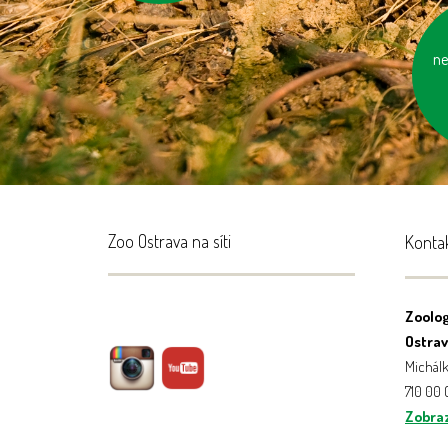
ne
ne
Zoo Ostrava na síti
Konta
Zoolog
Ostrava
Michálk
710 00
Zobraz