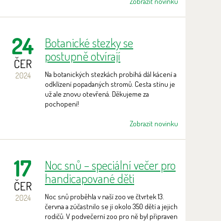
příspěvek ve výši „Pět korun ze vstupu“.
Zobrazit novinku
24
Botanické stezky se
postupně otvírají
ČER
Na botanických stezkách probíhá dál kácení a
2024
odklízení popadaných stromů. Cesta stínu je
už ale znovu otevřená. Děkujeme za
pochopení!
Zobrazit novinku
17
Noc snů – speciální večer pro
handicapované děti
ČER
Noc snů proběhla v naší zoo ve čtvrtek 13.
2024
června a zúčastnilo se jí okolo 350 dětí a jejich
rodičů. V podvečerní zoo pro ně byl připraven