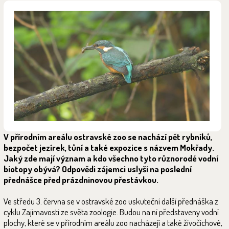
V přírodním areálu ostravské zoo se nachází pět rybníků,
bezpočet jezírek, tůní a také expozice s názvem Mokřady.
Jaký zde mají význam a kdo všechno tyto různorodé vodní
biotopy obývá? Odpovědi zájemci uslyší na poslední
přednášce před prázdninovou přestávkou.
Ve středu 3. června se v ostravské zoo uskuteční další přednáška z
cyklu Zajímavosti ze světa zoologie. Budou na ní představeny vodní
plochy, které se v přírodním areálu zoo nacházejí a také živočichové,