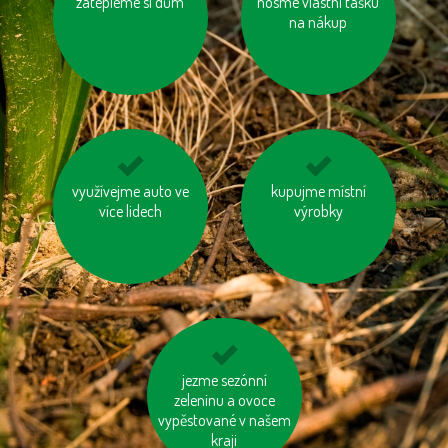
zatepleme si dům
nepřetápějme
nosme vlastní tašku
nenechávejme je
místnosti
zapnuté ani v režimu
na nákup
„Standby“
využívejme auto ve
zvažme, jestli
používejme dobíjecí
kupujme místní
potřebujeme každý
více lidech
výrobky
baterie
rok nový mobil, tablet
...
šetřeme energií
jezme sezónní
zeleninu a ovoce
vypěstované v našem
kraji