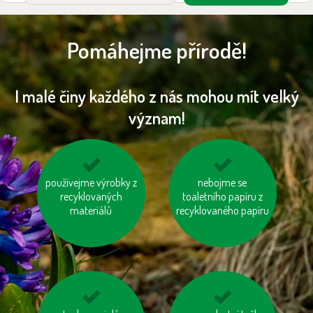
Pomáhejme přírodě!
I malé činy každého z nás mohou mít velký
význam!
používejme výrobky z
mysleme na „skrytou
vypínejme el.
nebojme se
vodu“ ve výrobcích
recyklovaných
toaletního papíru z
spotřebiče (TV, PC
materiálů
recyklovaného papíru
apd.)