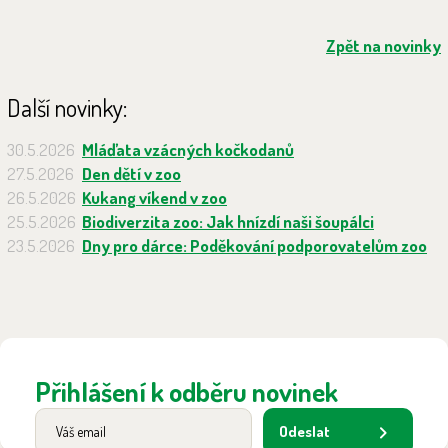
Zpět na novinky
Další novinky:
30.5.2026
Mláďata vzácných kočkodanů
27.5.2026
Den dětí v zoo
26.5.2026
Kukang víkend v zoo
25.5.2026
Biodiverzita zoo: Jak hnízdí naši šoupálci
23.5.2026
Dny pro dárce: Poděkování podporovatelům zoo
Přihlášení k odběru novinek
Odeslat