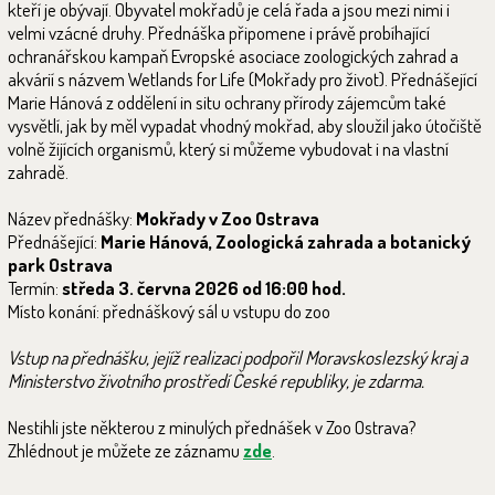
kteří je obývají. Obyvatel mokřadů je celá řada a jsou mezi nimi i
velmi vzácné druhy. Přednáška připomene i právě probíhající
ochranářskou kampaň Evropské asociace zoologických zahrad a
akvárií s názvem Wetlands for Life (Mokřady pro život). Přednášející
Marie Hánová z oddělení in situ ochrany přírody zájemcům také
vysvětlí, jak by měl vypadat vhodný mokřad, aby sloužil jako útočiště
volně žijících organismů, který si můžeme vybudovat i na vlastní
zahradě.
Název přednášky:
Mokřady v Zoo Ostrava
Přednášející:
Marie Hánová, Zoologická zahrada a botanický
park Ostrava
Termín:
středa 3. června 2026 od 16:00 hod.
Místo konání: přednáškový sál u vstupu do zoo
Vstup na přednášku, jejíž realizaci podpořil Moravskoslezský kraj a
Ministerstvo životního prostředí České republiky, je zdarma.
Nestihli jste některou z minulých přednášek v Zoo Ostrava?
Zhlédnout je můžete ze záznamu
zde
.